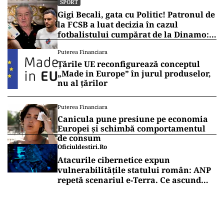
SPORT
Gigi Becali, gata cu Politic! Patronul de
la FCSB a luat decizia în cazul
fotbalistului cumpărat de la Dinamo:
„Fac curățenie! Nu e de echipa asta”
Puterea Financiara
Țările UE reconfigurează conceptul
„Made in Europe” în jurul produselor,
nu al țărilor
Puterea Financiara
Canicula pune presiune pe economia
Europei și schimbă comportamentul
de consum
Oficiuldestiri.ro
Atacurile cibernetice expun
vulnerabilitățile statului român: ANP
repetă scenariul e‑Terra. Ce ascund
comunicările oficiale și cine răspunde
pentru mentenanța IT a instituțiilor
publice