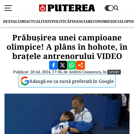
DEZVALUIRI
ACTUALITATE
POLITICĂ
FINANCIAR
ECONOMIE
SOCIAL
OPIN
Prăbușirea unei campioane
olimpice! A plâns în hohote, în
brațele antrenorului VIDEO
Publicat: 28 iul. 2024, 17:36, de
Andrei Ceausescu
, în
SPORT
Adaugă-ne ca sursă preferată în Google