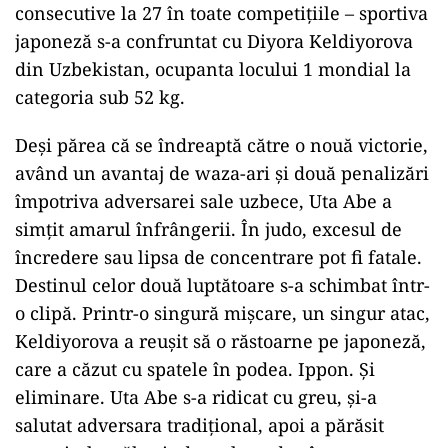
consecutive la 27 în toate competițiile – sportiva
japoneză s-a confruntat cu Diyora Keldiyorova
din Uzbekistan, ocupanta locului 1 mondial la
categoria sub 52 kg.
Deși părea că se îndreaptă către o nouă victorie,
având un avantaj de waza-ari și două penalizări
împotriva adversarei sale uzbece, Uta Abe a
simțit amarul înfrângerii. În judo, excesul de
încredere sau lipsa de concentrare pot fi fatale.
Destinul celor două luptătoare s-a schimbat într-
o clipă. Printr-o singură mișcare, un singur atac,
Keldiyorova a reușit să o răstoarne pe japoneză,
care a căzut cu spatele în podea. Ippon. Și
eliminare. Uta Abe s-a ridicat cu greu, și-a
salutat adversara tradițional, apoi a părăsit