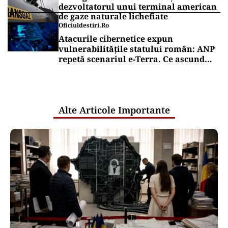
dezvoltatorul unui terminal american
de gaze naturale lichefiate
Oficiuldestiri.ro
Atacurile cibernetice expun
vulnerabilitățile statului român: ANP
repetă scenariul e‑Terra. Ce ascund
comunicările oficiale și cine răspunde
pentru mentenanța IT a instituțiilor
publice
Alte Articole Importante