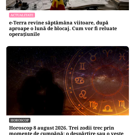
ACTUALITATE
e-Terra revine săptămâna viitoare, după
aproape o lună de blocaj. Cum vor fi reluate
operațiunile
HOROSCOP
Horoscop 8 august 2026. Trei zodii trec prin
momente de cumpănă: o despărțire sau o veste