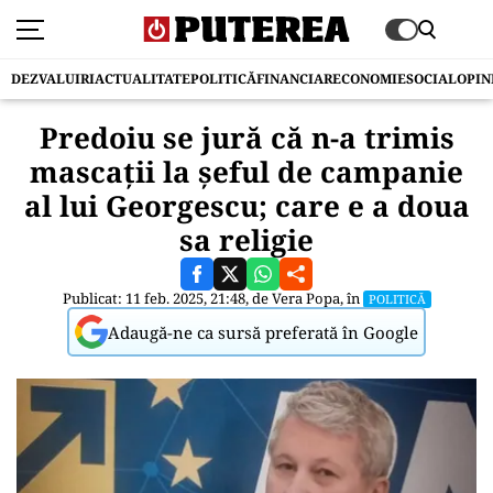
DEZVALUIRI
ACTUALITATE
POLITICĂ
FINANCIAR
ECONOMIE
SOCIAL
OPIN
Predoiu se jură că n-a trimis
mascații la șeful de campanie
al lui Georgescu; care e a doua
sa religie
Publicat: 11 feb. 2025, 21:48, de
Vera Popa
, în
POLITICĂ
Adaugă-ne ca sursă preferată în Google