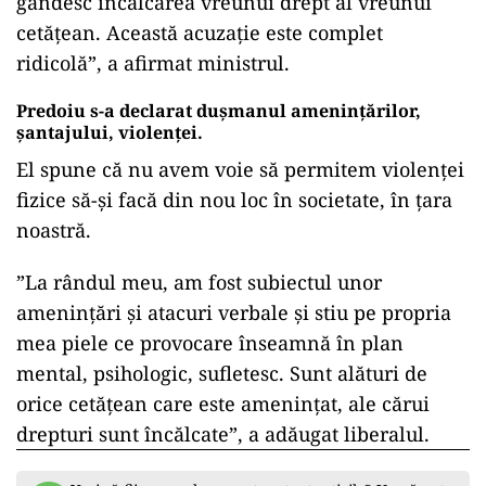
gândesc încălcarea vreunui drept al vreunui
cetăţean. Această acuzaţie este complet
ridicolă”, a afirmat ministrul.
Predoiu s-a declarat dușmanul amenințărilor,
șantajului, violenței.
El spune că nu avem voie să permitem violenței
fizice să-și facă din nou loc în societate, în țara
noastră.
”La rândul meu, am fost subiectul unor
amenințări și atacuri verbale şi stiu pe propria
mea piele ce provocare înseamnă în plan
mental, psihologic, sufletesc. Sunt alături de
orice cetăţean care este ameninţat, ale cărui
drepturi sunt încălcate”, a adăugat liberalul.