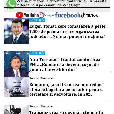
Vrei să fii mereu la curent cu toate știrile? Urmărește
Puterea.ro și pe canalul de WhatsApp
POLITICĂ
Eugen Tomac cere comasarea a peste
1.500 de primării și reorganizarea
județelor: „Nu mai putem funcționa”
POLITICĂ
Alin Tișe atacă frontal conducerea
PNL: „România a devenit coșul de
gunoi al investitorilor”
Puterea Financiara
România, țara UE cu cea mai redusă
alocare bugetară pe locuitor pentru
cercetare și dezvoltare, în 2025
Puterea Financiara
Transgaz vrea să devină acționar la