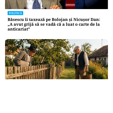
POLITICĂ
Băsescu îi taxează pe Bolojan și Nicușor Dan:
„A avut grijă să se vadă că a luat o carte de la
anticariat”
SOCIAL
Dileme de curte: la câți metri de gardul
vecinului poți planta pomi