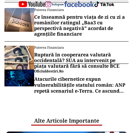
Puterea Financiara
Ce înseamnă pentru viața de zi cu zi a
românilor ratingul „Baa3 cu
perspectivă negativă” acordat de
agențiile financiare
Puterea Financiara
Ruptură în cooperarea valutară
occidentală? SUA au intervenit pe
piața valutară fără să consulte BCE
Oficiuldestiri.ro
Atacurile cibernetice expun
vulnerabilitățile statului român: ANP
repetă scenariul e‑Terra. Ce ascund
comunicările oficiale și cine răspunde
pentru mentenanța IT a instituțiilor
publice
Alte Articole Importante