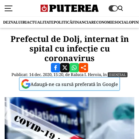
DEZVALUIRI
ACTUALITATE
POLITICĂ
FINANCIAR
ECONOMIE
SOCIAL
OPIN
Prefectul de Dolj, internat în
spital cu infecție cu
coronavirus
Publicat: 14 dec. 2020, 15:20, de
Raluca I. Heroiu
, în
ESENȚIAL
Adaugă-ne ca sursă preferată în Google