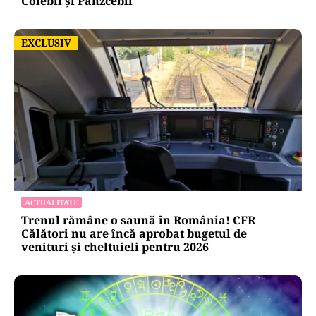
Colebil și Panzcebil
EXCLUSIV
EXCLUSIV
ACTUALITATE
Trenul rămâne o saună în România! CFR
Călători nu are încă aprobat bugetul de
venituri și cheltuieli pentru 2026