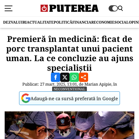
DEZVALUIRI
ACTUALITATE
POLITICĂ
FINANCIAR
ECONOMIE
SOCIAL
OPIN
Premieră în medicină: ficat de
porc transplantat unui pacient
uman. La ce concluzie au ajuns
specialiștii
Publicat: 27 mart. 2025, 13:01, de
Marian Apipie
, în
NECONVENTIONAL
Adaugă-ne ca sursă preferată în Google