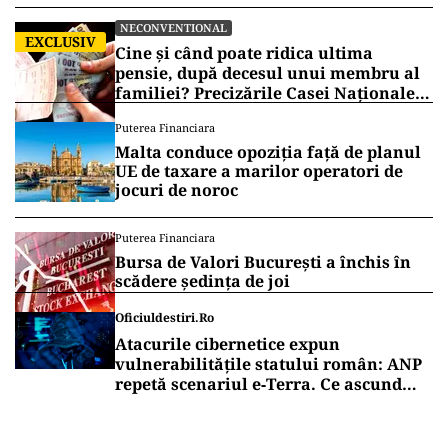
NECONVENTIONAL
EXCLUSIV
Cine și când poate ridica ultima
pensie, după decesul unui membru al
familiei? Precizările Casei Naționale
de Pensii
Puterea Financiara
Malta conduce opoziția față de planul
UE de taxare a marilor operatori de
jocuri de noroc
Puterea Financiara
Bursa de Valori București a închis în
scădere ședința de joi
Oficiuldestiri.ro
Atacurile cibernetice expun
vulnerabilitățile statului român: ANP
repetă scenariul e‑Terra. Ce ascund
comunicările oficiale și cine răspunde
pentru mentenanța IT a instituțiilor
publice