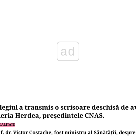
Play
legiul a transmis o scrisoare deschisă de a
aleria Herdea, preşedintele CNAS.
UALITATE
f. dr. Victor Costache, fost ministru al Sănătății, desp