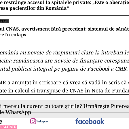
e restrânge accesul la spitalele private: „Este o aberație
esa pacienților din România”
ĂTATE
ul CNAS, avertisment fără precedent: sistemul de sănăt
re în colaps
omânia au nevoie de răspunsuri clare la întrebări le
cina românească are nevoie de finanțare corespunz
tul publicat integral pe pagina de Facebool a CMR.
 a anunţat în scrisoare că vrea să vadă în scris că s
ate în calcul și transpuse de CNAS în Nota de Fund
ii mereu la curent cu toate știrile? Urmărește Puterea
 de WhatsApp
UALITATE