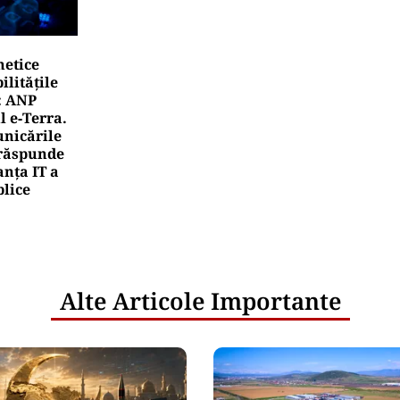
netice
litățile
: ANP
l e‑Terra.
nicările
e răspunde
nța IT a
blice
Alte Articole Importante