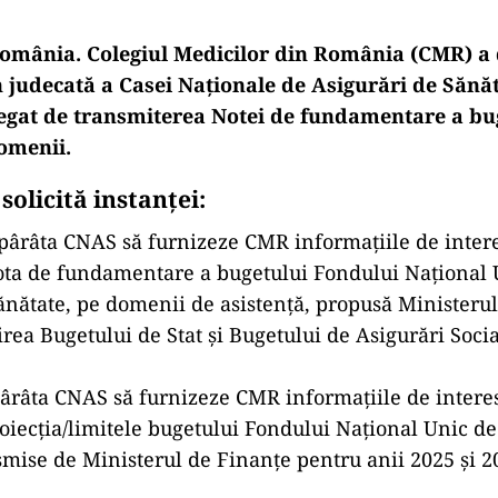
omânia. Colegiul Medicilor din România (CMR) a 
 judecată a Casei Naţionale de Asigurări de Sănă
legat de transmiterea Notei de fundamentare a bu
omenii.
solicită instanței:
i pârâta CNAS să furnizeze CMR informațiile de inter
ota de fundamentare a bugetului Fondului Național 
ănătate, pe domenii de asistență, propusă Ministeru
rea Bugetului de Stat și Bugetului de Asigurări Soci
 pârâta CNAS să furnizeze CMR informațiile de intere
oiecția/limitele bugetului Fondului Național Unic de
smise de Ministerul de Finanțe pentru anii 2025 și 2