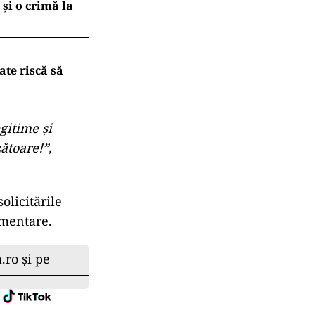
 și o crimă la
ate riscă să
gitime și
ătoare!”,
olicitările
amentare.
.ro și pe