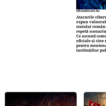
Oficiuldestiri.ro
Atacurile ciber
expun vulnerabi
statului român
repetă scenariu
Ce ascund comu
oficiale și cin
pentru mentena
instituțiilor pu