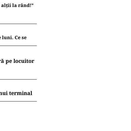
lții la rând!”
 luni. Ce se
ă pe locuitor
nui terminal