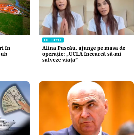
LIFESTYLE
i în
Alina Pușcău, ajunge pe masa de
 sub
operație: „UCLA încearcă să-mi
salveze viața”
POLITICĂ