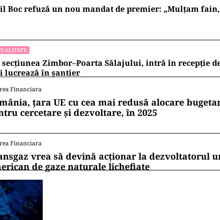
l Boc refuză un nou mandat de premier: „Mulțam fain, a
UALITATE
 secțiunea Zimbor–Poarta Sălajului, intră în recepție de
 lucrează în șantier
rea Financiara
mânia, țara UE cu cea mai redusă alocare bugetar
ntru cercetare și dezvoltare, în 2025
rea Financiara
ansgaz vrea să devină acționar la dezvoltatorul u
erican de gaze naturale lichefiate