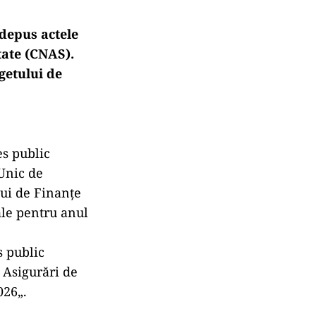
depus actele
tate (CNAS).
getului de
es public
Unic de
lui de Finanțe
ale pentru anul
s public
 Asigurări de
026„.