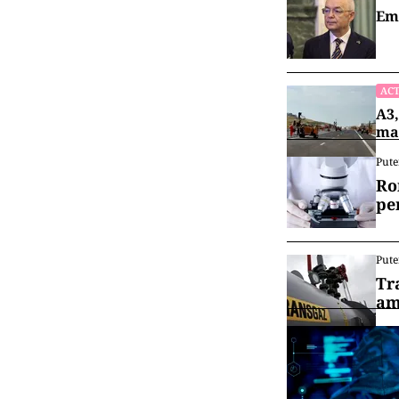
Emi
ACT
A3,
mai
Pute
Ro
pe
Pute
Tr
am