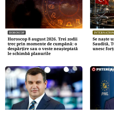
HOROSCOP
INTERNAȚIO
Horoscop 8 august 2026. Trei zodii
Se naște 
trec prin momente de cumpănă: o
Saudită, T
despărțire sau o veste neașteptată
unesc forț
le schimbă planurile
POLITICĂ
POLITICĂ