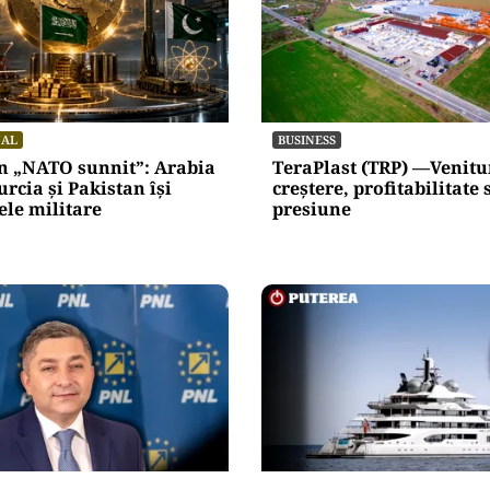
NAL
BUSINESS
un „NATO sunnit”: Arabia
TeraPlast (TRP) —Venitur
urcia și Pakistan își
creștere, profitabilitate
ele militare
presiune
INTERNAȚIONAL