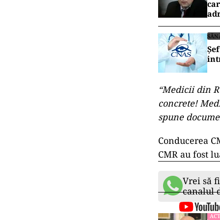
car
adr
SĂN
Șef
int
“Medicii din R
concrete! Medi
spune documen
Conducerea CMR
CMR au fost lu
Vrei să f
canalul
ACT