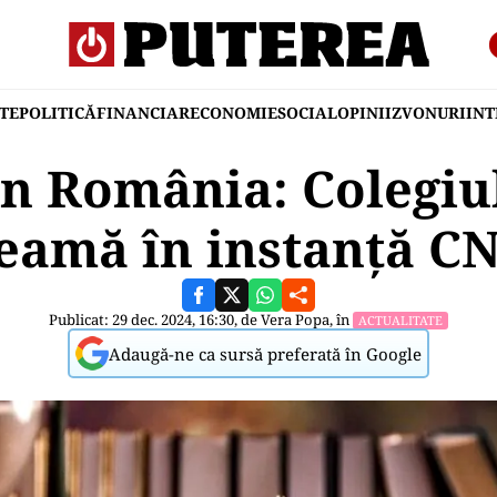
TE
POLITICĂ
FINANCIAR
ECONOMIE
SOCIAL
OPINII
ZVONURI
IN
n România: Colegiu
eamă în instanță C
Publicat: 29 dec. 2024, 16:30, de
Vera Popa
, în
ACTUALITATE
Adaugă-ne ca sursă preferată în Google