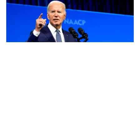
INTERNAȚIONAL
Starea lui Joe Biden se agravează: cancerul a
metastazat. Fiul său: „Mi-aș dori să se plângă
mai mult”
TOS
Politica Cookies
Protecția Datelor Personale
Despre Noi
Publicitate
Echipa
© 2026, toate drepturile rezervate puterea.ro