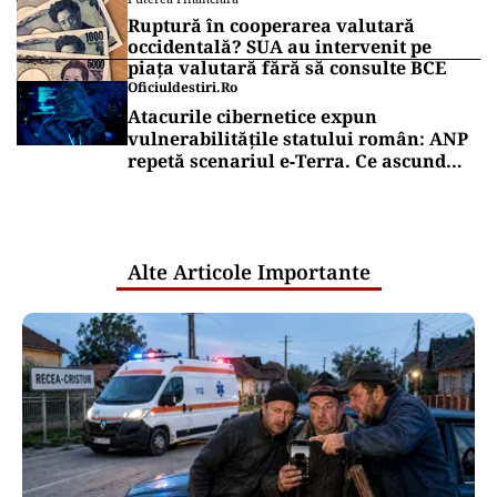
Ruptură în cooperarea valutară
occidentală? SUA au intervenit pe
piața valutară fără să consulte BCE
Oficiuldestiri.ro
Atacurile cibernetice expun
vulnerabilitățile statului român: ANP
repetă scenariul e‑Terra. Ce ascund
comunicările oficiale și cine răspunde
pentru mentenanța IT a instituțiilor
publice
Alte Articole Importante