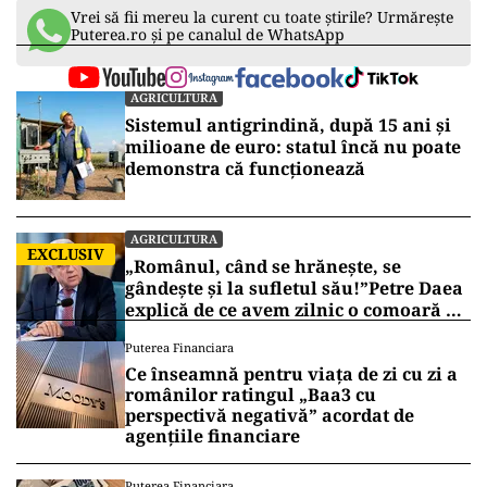
Vrei să fii mereu la curent cu toate știrile? Urmărește
Puterea.ro și pe canalul de WhatsApp
AGRICULTURA
Sistemul antigrindină, după 15 ani și
milioane de euro: statul încă nu poate
demonstra că funcționează
AGRICULTURA
EXCLUSIV
„Românul, când se hrănește, se
gândește și la sufletul său!”Petre Daea
explică de ce avem zilnic o comoară pe
mesele noastre
Puterea Financiara
Ce înseamnă pentru viața de zi cu zi a
românilor ratingul „Baa3 cu
perspectivă negativă” acordat de
agențiile financiare
Puterea Financiara