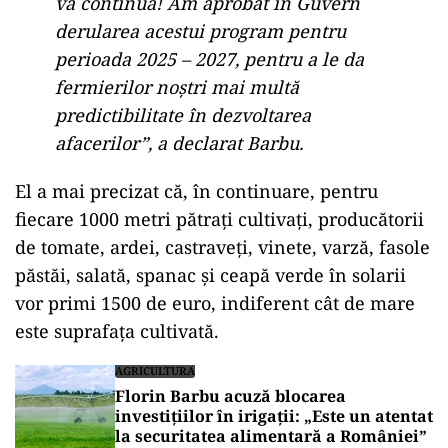
va continua! Am aprobat în Guvern
derularea acestui program pentru
perioada 2025 – 2027, pentru a le da
fermierilor noștri mai multă
predictibilitate în dezvoltarea
afacerilor”, a declarat Barbu.
El a mai precizat că, în continuare, pentru
fiecare 1000 metri pătraţi cultivați, producătorii
de tomate, ardei, castraveți, vinete, varză, fasole
păstăi, salată, spanac și ceapă verde în solarii
vor primi 1500 de euro, indiferent cât de mare
este suprafața cultivată.
AGRICULTURA
Florin Barbu acuză blocarea
investițiilor în irigații: „Este un atentat
la securitatea alimentară a României”