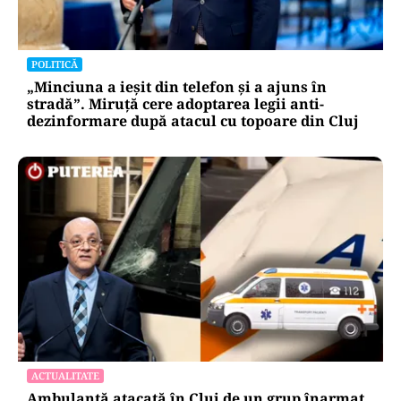
POLITICĂ
„Minciuna a ieșit din telefon și a ajuns în
stradă”. Miruță cere adoptarea legii anti-
dezinformare după atacul cu topoare din Cluj
ACTUALITATE
Ambulanță atacată în Cluj de un grup înarmat