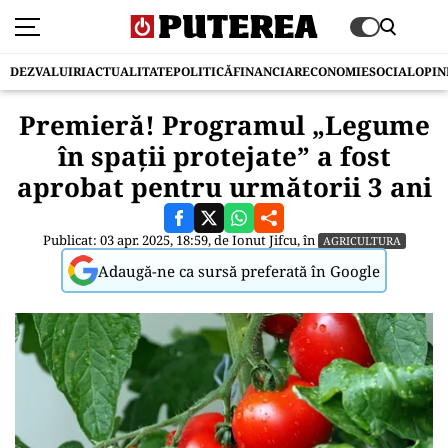
DEZVALUIRI
ACTUALITATE
POLITICĂ
FINANCIAR
ECONOMIE
SOCIAL
OPIN
Premieră! Programul „Legume
în spaţii protejate” a fost
aprobat pentru următorii 3 ani
Publicat: 03 apr. 2025, 18:59, de
Ionut Jifcu
, în
AGRICULTURA
Adaugă-ne ca sursă preferată în Google