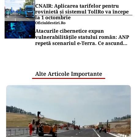
CNAIR: Aplicarea tarifelor pentru
rovinietă și sistemul TollRo va începe
la 1 octombrie
Oficiuldestiri.ro
Atacurile cibernetice expun
vulnerabilitățile statului român: ANP
repetă scenariul e‑Terra. Ce ascund
comunicările oficiale și cine răspunde
pentru mentenanța IT a instituțiilor
publice
Alte Articole Importante