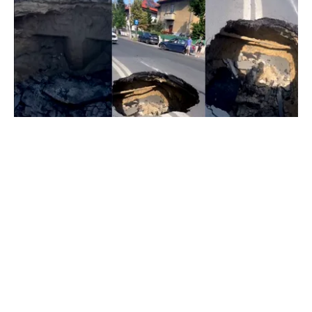
ACTUALITATE
Groapă de trei metri lângă Palatul Cotroceni. O
cântăreață a rămas cu mașina blocata în
mijlocul Capitalei: „Am căzut în groapa asta”
TOS
Politica Cookies
Protecția Datelor Personale
Despre Noi
Publicitate
Echipa
© 2026, toate drepturile rezervate puterea.ro