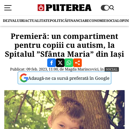
DEZVALUIRI
ACTUALITATE
POLITICĂ
FINANCIAR
ECONOMIE
SOCIAL
OPIN
Premieră: un compartiment
pentru copiii cu autism, la
Spitalul ”Sfânta Maria” din Iași
Publicat: 09 feb. 2023, 11:00, de
Magda Marincovici
, în
SOCIAL
Adaugă-ne ca sursă preferată în Google