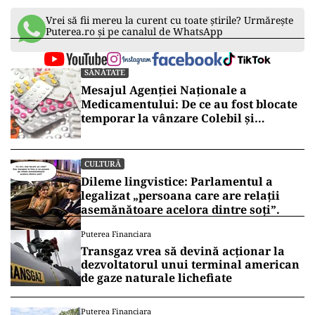
Vrei să fii mereu la curent cu toate știrile? Urmărește
Puterea.ro și pe canalul de WhatsApp
SĂNĂTATE
Mesajul Agenției Naționale a
Medicamentului: De ce au fost blocate
temporar la vânzare Colebil și
Panzcebil
CULTURĂ
Dileme lingvistice: Parlamentul a
legalizat „persoana care are relații
asemănătoare acelora dintre soți”.
Puterea Financiara
Transgaz vrea să devină acționar la
dezvoltatorul unui terminal american
de gaze naturale lichefiate
Puterea Financiara