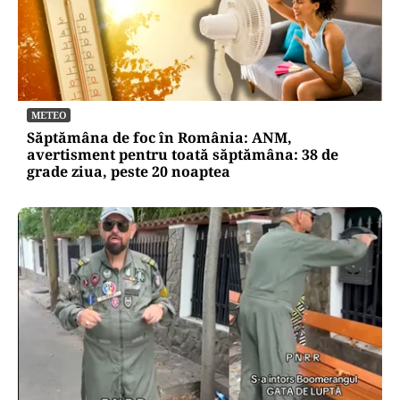
ECONOMIE
Cum poți cumpăra online titluri de stat Tezaur
în august 2026 . Ce dobânzi sunt titlurile de 1, 3
și 5 ani
METEO