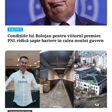
POLITICĂ
Legea salarizării, ajunsă în ceasul al
doisprezecelea. Pîslaru cere un armistițiu
politic
POLITICĂ
Condițiile lui Bolojan pentru viitorul premier.