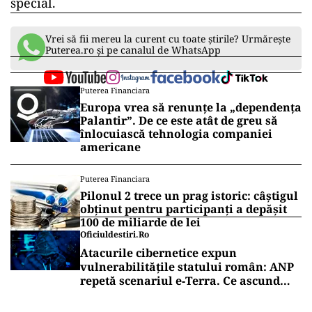
familiale, amintindu-și de momentele fericite
petrecute în copilărie alături de familia sa și de
obiceiul de a se aduna în jurul mesei de Paște și
Crăciun la Buzău.
Astfel, această nuntă civilă marchează un
moment important în viața personală a
premierului și în cea a fiului său, aducând
împreună familii și tradiții pentru a celebra
dragostea și unitatea într-un moment cu totul
special.
Vrei să fii mereu la curent cu toate știrile? Urmărește
Puterea.ro și pe canalul de WhatsApp
Puterea Financiara