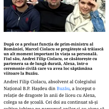
După ce a preluat funcția de prim-ministru al
României, Marcel Ciolacu se pregătește să trăiască
un alt moment important în viața sa personală.
Fiul său, Andrei Filip Ciolacu, se căsătorește cu
partenera sa de lungă durată, Alexa, într-o
ceremonie civilă care va avea loc săptămâna
viitoare la Buzău.
Andrei Filip Ciolacu, absolvent al Colegiului
Național B.P. Hașdeu din
Buzău
, a început o
relație de dragoste în anii de liceu cu Alexa,
colega sa de școală. Cei doi au continuat să-și
cultive iubirea pe parcursul anilor și au ajuns să