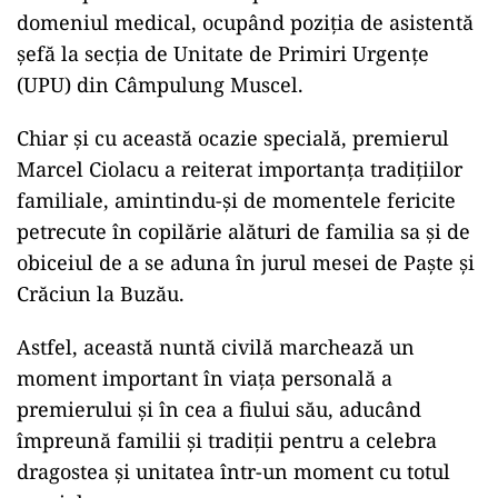
În ciuda discreției cu care premierul a păstrat în
mod tradițional aspectele sale personale și
legăturile familiale, acest moment important în
viața sa a fost marcat de o postare specială pe
pagina sa de Facebook în primăvara anului
2021, cu ocazia zilei de naștere a fiului său,
unde a împărtășit o fotografie cu cei doi tineri
îndrăgostiți.
Mama partenerei lui Filip activează în
domeniul medical, ocupând poziția de asistentă
șefă la secția de Unitate de Primiri Urgențe
(UPU) din Câmpulung Muscel.
Chiar și cu această ocazie specială, premierul
Marcel Ciolacu a reiterat importanța tradițiilor