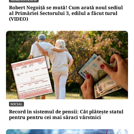
PNL ridică șapte bariere în calea noului guvern
ADMINISTRATIE
Robert Negoiță se mută! Cum arată noul sediul
al Primăriei Sectorului 3, edilul a făcut turul
(VIDEO)