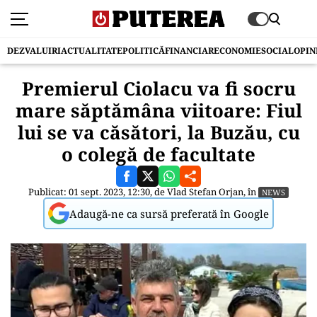
DEZVALUIRI
ACTUALITATE
POLITICĂ
FINANCIAR
ECONOMIE
SOCIAL
OPIN
Premierul Ciolacu va fi socru
mare săptămâna viitoare: Fiul
lui se va căsători, la Buzău, cu
o colegă de facultate
Publicat: 01 sept. 2023, 12:30, de
Vlad Stefan Orjan
, în
NEWS
Adaugă-ne ca sursă preferată în Google