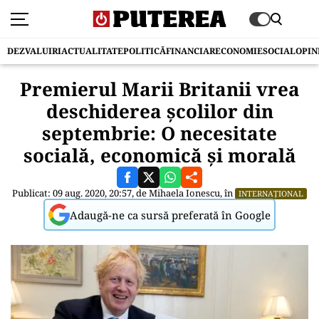
DEZVALUIRI
ACTUALITATE
POLITICĂ
FINANCIAR
ECONOMIE
SOCIAL
OPIN
Premierul Marii Britanii vrea
deschiderea școlilor din
septembrie: O necesitate
socială, economică şi morală
Publicat: 09 aug. 2020, 20:57, de
Mihaela Ionescu
, în
INTERNAȚIONAL
Adaugă-ne ca sursă preferată în Google