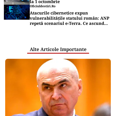
la 1 octombrie
Oficiuldestiri.ro
Atacurile cibernetice expun
vulnerabilitățile statului român: ANP
repetă scenariul e‑Terra. Ce ascund
comunicările oficiale și cine răspunde
pentru mentenanța IT a instituțiilor
publice
Alte Articole Importante