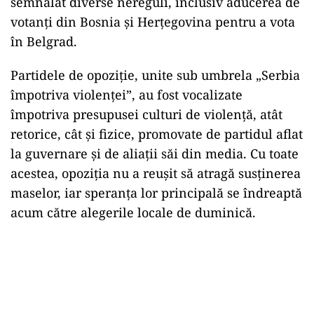
semnalat diverse nereguli, inclusiv aducerea de
votanți din Bosnia și Herțegovina pentru a vota
în Belgrad.
Partidele de opoziție, unite sub umbrela „Serbia
împotriva violenței”, au fost vocalizate
împotriva presupusei culturi de violență, atât
retorice, cât și fizice, promovate de partidul aflat
la guvernare și de aliații săi din media. Cu toate
acestea, opoziția nu a reușit să atragă susținerea
maselor, iar speranța lor principală se îndreaptă
acum către alegerile locale de duminică.