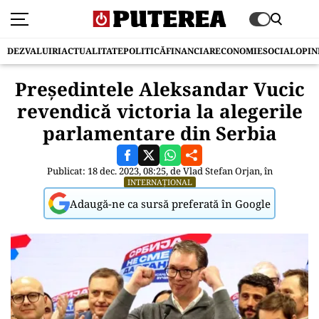
DEZVALUIRI
ACTUALITATE
POLITICĂ
FINANCIAR
ECONOMIE
SOCIAL
OPIN
Președintele Aleksandar Vucic
revendică victoria la alegerile
parlamentare din Serbia
Publicat: 18 dec. 2023, 08:25, de
Vlad Stefan Orjan
, în
INTERNAȚIONAL
Adaugă-ne ca sursă preferată în Google