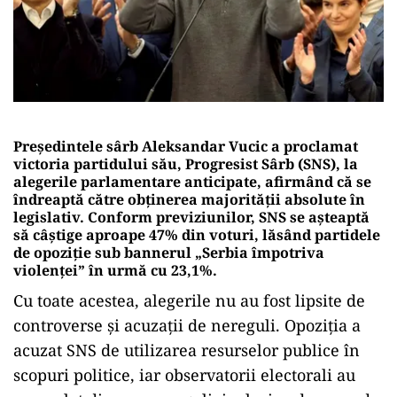
Președintele sârb Aleksandar Vucic a proclamat
victoria partidului său, Progresist Sârb (SNS), la
alegerile parlamentare anticipate, afirmând că se
îndreaptă către obținerea majorității absolute în
legislativ. Conform previziunilor, SNS se așteaptă
să câștige aproape 47% din voturi, lăsând partidele
de opoziție sub bannerul „Serbia împotriva
violenței” în urmă cu 23,1%.
Cu toate acestea, alegerile nu au fost lipsite de
controverse și acuzații de nereguli. Opoziția a
acuzat SNS de utilizarea resurselor publice în
scopuri politice, iar observatorii electorali au