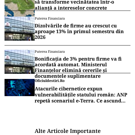
să transforme vecinătatea într-o
alianță a intereselor concrete
Puterea Financiara
Dizolvările de firme au crescut cu
aproape 13% în primul semestru din
2026
Puterea Financiara
Bonificația de 3% pentru firme va fi
acordată automat. Ministerul
Finanțelor elimină cererile și
documentele suplimentare
Oficiuldestiri.ro
Atacurile cibernetice expun
vulnerabilitățile statului român: ANP
repetă scenariul e‑Terra. Ce ascund
comunicările oficiale și cine răspunde
pentru mentenanța IT a instituțiilor
publice
Alte Articole Importante