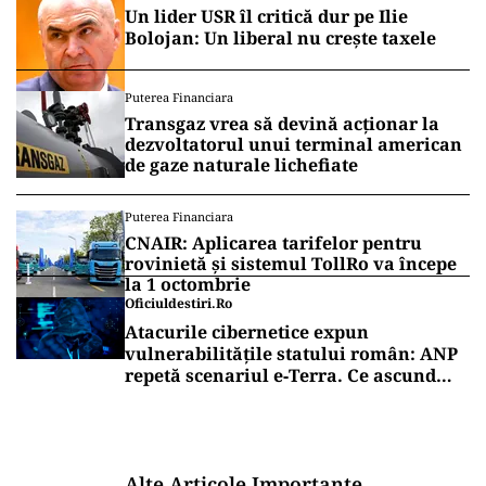
Un lider USR îl critică dur pe Ilie
Bolojan: Un liberal nu crește taxele
Puterea Financiara
Transgaz vrea să devină acționar la
dezvoltatorul unui terminal american
de gaze naturale lichefiate
Puterea Financiara
CNAIR: Aplicarea tarifelor pentru
rovinietă și sistemul TollRo va începe
la 1 octombrie
Oficiuldestiri.ro
Atacurile cibernetice expun
vulnerabilitățile statului român: ANP
repetă scenariul e‑Terra. Ce ascund
comunicările oficiale și cine răspunde
pentru mentenanța IT a instituțiilor
publice
Alte Articole Importante