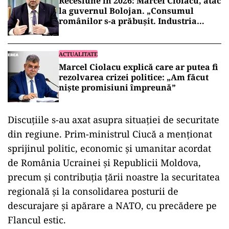
Recesiune în 2026: Marcel Ciolacu, atac
la guvernul Bolojan. „Consumul
românilor s-a prăbușit. Industria
scade”
ACTUALITATE
Marcel Ciolacu explică care ar putea fi
rezolvarea crizei politice: „Am făcut
nişte promisiuni împreună”
Discuţiile s-au axat asupra situaţiei de securitate
din regiune. Prim-ministrul Ciucă a menţionat
sprijinul politic, economic şi umanitar acordat
de România Ucrainei şi Republicii Moldova,
precum şi contribuţia ţării noastre la securitatea
regională şi la consolidarea posturii de
descurajare şi apărare a NATO, cu precădere pe
Flancul estic.