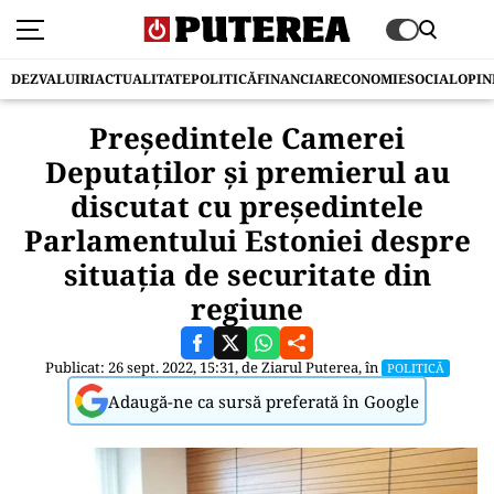
DEZVALUIRI
ACTUALITATE
POLITICĂ
FINANCIAR
ECONOMIE
SOCIAL
OPIN
Preşedintele Camerei
Deputaţilor şi premierul au
discutat cu preşedintele
Parlamentului Estoniei despre
situaţia de securitate din
regiune
Publicat: 26 sept. 2022, 15:31, de
Ziarul Puterea
, în
POLITICĂ
Adaugă-ne ca sursă preferată în Google