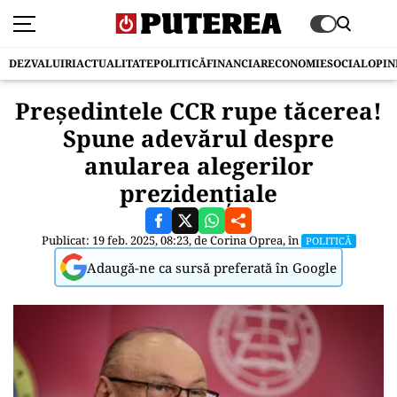
DEZVALUIRI
ACTUALITATE
POLITICĂ
FINANCIAR
ECONOMIE
SOCIAL
OPIN
Președintele CCR rupe tăcerea!
Spune adevărul despre
anularea alegerilor
prezidențiale
Publicat: 19 feb. 2025, 08:23, de
Corina Oprea
, în
POLITICĂ
Adaugă-ne ca sursă preferată în Google