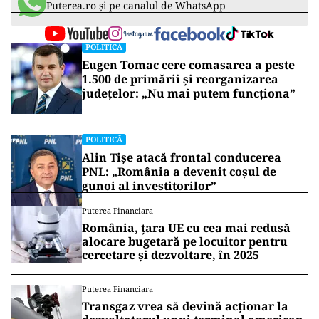
Puterea.ro și pe canalul de WhatsApp
POLITICĂ
Eugen Tomac cere comasarea a peste
1.500 de primării și reorganizarea
județelor: „Nu mai putem funcționa”
POLITICĂ
Alin Tișe atacă frontal conducerea
PNL: „România a devenit coșul de
gunoi al investitorilor”
Puterea Financiara
România, țara UE cu cea mai redusă
alocare bugetară pe locuitor pentru
cercetare și dezvoltare, în 2025
Puterea Financiara
Transgaz vrea să devină acționar la