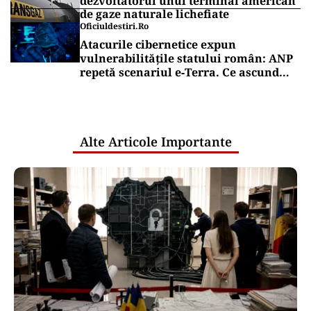
dezvoltatorul unui terminal american
de gaze naturale lichefiate
Oficiuldestiri.ro
Atacurile cibernetice expun
vulnerabilitățile statului român: ANP
repetă scenariul e‑Terra. Ce ascund
comunicările oficiale și cine răspunde
pentru mentenanța IT a instituțiilor
publice
Alte Articole Importante