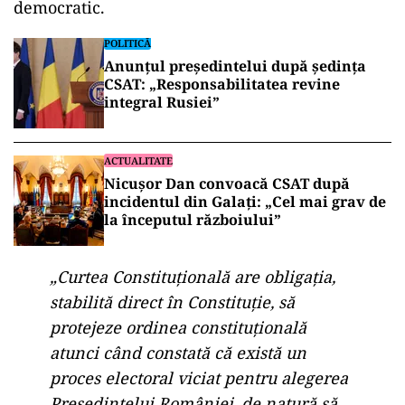
democratic.
POLITICĂ
Anunțul președintelui după ședința
CSAT: „Responsabilitatea revine
integral Rusiei”
ACTUALITATE
Nicușor Dan convoacă CSAT după
incidentul din Galați: „Cel mai grav de
la începutul războiului”
„Curtea Constituțională are obligația,
stabilită direct în Constituție, să
protejeze ordinea constituțională
atunci când constată că există un
proces electoral viciat pentru alegerea
Președintelui României, de natură să