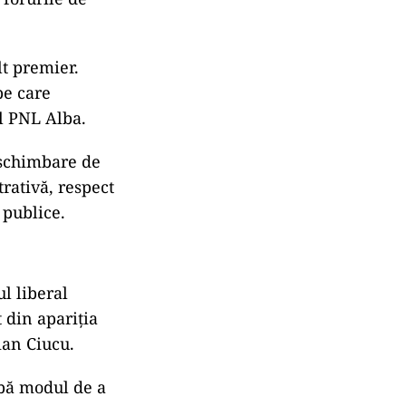
lt premier.
pe care
ul PNL Alba.
 schimbare de
rativă, respect
 publice.
ul liberal
 din apariția
ian Ciucu.
mbă modul de a