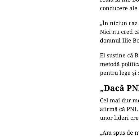
conducere ale 
„În niciun caz 
Nici nu cred că
domnul Ilie Bo
El susține că 
metodă politic
pentru lege și
„Dacă PN
Cel mai dur mes
afirmă că PNL a
unor lideri cr
„Am spus de mu