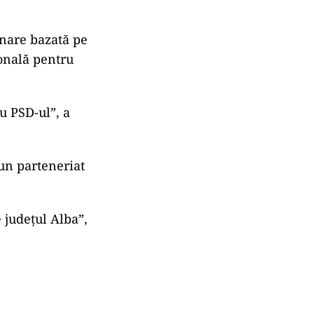
rnare bazată pe
ională pentru
u PSD-ul”, a
 un parteneriat
 județul Alba”,