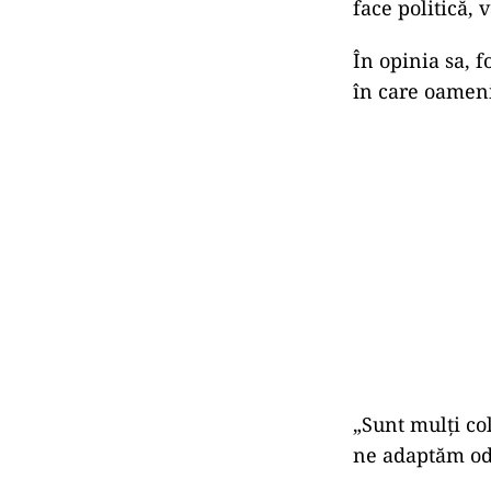
face politică, 
În opinia sa, f
în care oamenii
„Sunt mulți col
ne adaptăm oda