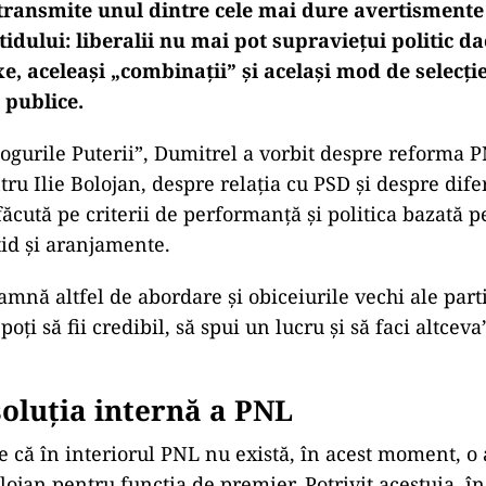
 transmite unul dintre cele mai dure avertismente
tidului: liberalii nu mai pot supraviețui politic d
xe, aceleași „combinații” și același mod de selecț
 publice.
alogurile Puterii”, Dumitrel a vorbit despre reforma 
tru Ilie Bolojan, despre relația cu PSD și despre dife
ăcută pe criterii de performanță și politica bazată p
tid și aranjamente.
mnă altfel de abordare și obiceiurile vechi ale part
poți să fii credibil, să spui un lucru și să faci altceva
soluția internă a PNL
 că în interiorul PNL nu există, în acest moment, o 
olojan pentru funcția de premier. Potrivit acestuia, în