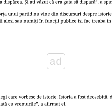
va dispărea. Și ați văzut că era gata să dispară”, a sp
orța unui partid nu vine din discursuri despre istori
 aleși sau numiți în funcții publice își fac treaba î
ad
egi care vorbesc de istorie. Istoria a fost deosebită, 
tă cu vremurile”, a afirmat el.