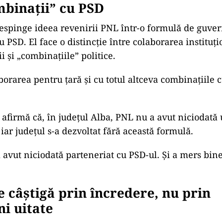
binații” cu PSD
espinge ideea revenirii PNL într-o formulă de guve
 PSD. El face o distincție între colaborarea instituț
ii și „combinațiile” politice.
borarea pentru țară și cu totul altceva combinațiile c
l afirmă că, în județul Alba, PNL nu a avut niciodată
 iar județul s-a dezvoltat fără această formulă.
 avut niciodată parteneriat cu PSD-ul. Și a mers bine
se câștigă prin încredere, nu prin
i uitate