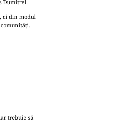
us Dumitrel.
e, ci din modul
n comunități.
dar trebuie să