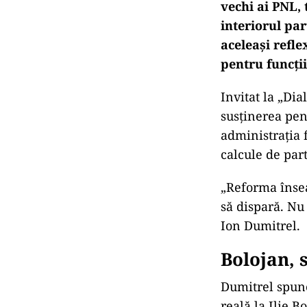
vechi ai PNL,
interiorul par
aceleași refle
pentru funcții
Invitat la „Di
susținerea pen
administrația f
calcule de par
„Reforma însea
să dispară. Nu 
Ion Dumitrel.
Bolojan, 
Dumitrel spune
reală la Ilie B