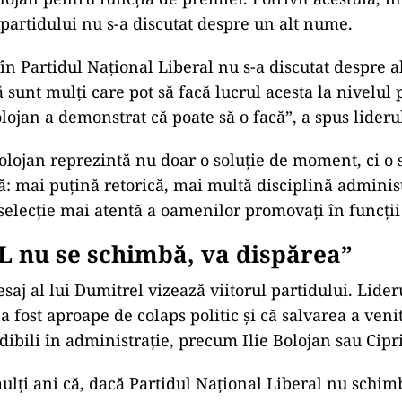
partidului nu s-a discutat despre un alt nume.
în Partidul Național Liberal nu s-a discutat despre a
 sunt mulți care pot să facă lucrul acesta la nivelul 
lojan a demonstrat că poate să o facă”, a spus lider
Bolojan reprezintă nu doar o soluție de moment, ci o
ă: mai puțină retorică, mai multă disciplină administ
 selecție mai atentă a oamenilor promovați în funcții
L nu se schimbă, va dispărea”
aj al lui Dumitrel vizează viitorul partidului. Lider
 fost aproape de colaps politic și că salvarea a venit
edibili în administrație, precum Ilie Bolojan sau Cipr
lți ani că, dacă Partidul Național Liberal nu schi