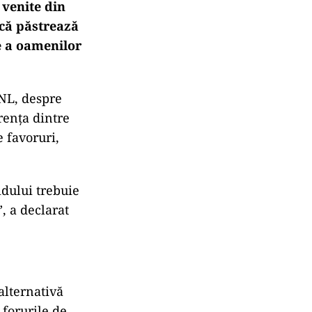
 venite din
acă păstrează
ie a oamenilor
PNL, despre
rența dintre
e favoruri,
idului trebuie
”, a declarat
alternativă
 forurile de