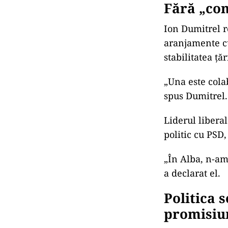
Fără „com
Ion Dumitrel r
aranjamente cu
stabilitatea țăr
„Una este cola
spus Dumitrel.
Liderul libera
politic cu PSD,
„În Alba, n-am
a declarat el.
Politica 
promisiun