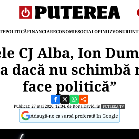
TE
POLITICĂ
FINANCIAR
ECONOMIE
SOCIAL
OPINII
ZVONURI
IN
le CJ Alba, Ion Dum
ea dacă nu schimbă 
face politică”
Publicat: 27 mai 2026, 12:34, de
Rona David
, în
PUTEREA TV
Adaugă-ne ca sursă preferată în Google