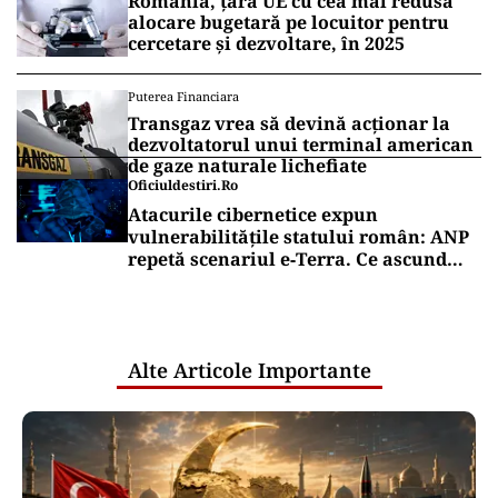
România, țara UE cu cea mai redusă
alocare bugetară pe locuitor pentru
cercetare și dezvoltare, în 2025
Puterea Financiara
Transgaz vrea să devină acționar la
dezvoltatorul unui terminal american
de gaze naturale lichefiate
Oficiuldestiri.ro
Atacurile cibernetice expun
vulnerabilitățile statului român: ANP
repetă scenariul e‑Terra. Ce ascund
comunicările oficiale și cine răspunde
pentru mentenanța IT a instituțiilor
publice
Alte Articole Importante