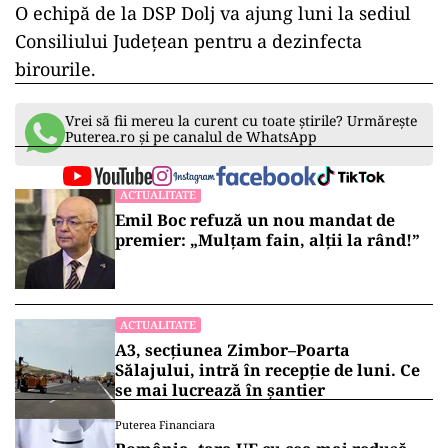
O echipă de la DSP Dolj va ajung luni la sediul
Consiliului Județean pentru a dezinfecta
birourile.
Vrei să fii mereu la curent cu toate știrile? Urmărește
Puterea.ro și pe canalul de WhatsApp
ACTUALITATE
Emil Boc refuză un nou mandat de
premier: „Mulțam fain, alții la rând!”
ACTUALITATE
A3, secțiunea Zimbor–Poarta
Sălajului, intră în recepție de luni. Ce
se mai lucrează în șantier
Puterea Financiara