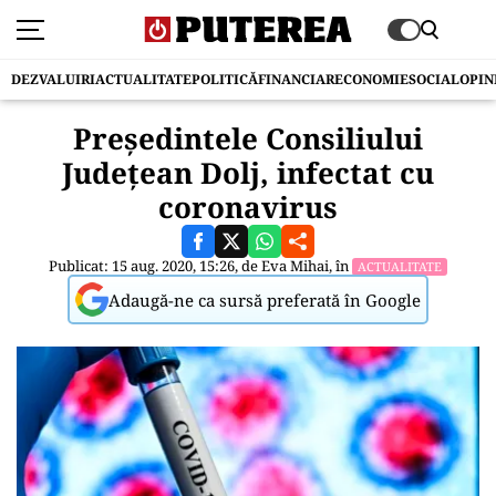
DEZVALUIRI
ACTUALITATE
POLITICĂ
FINANCIAR
ECONOMIE
SOCIAL
OPIN
Președintele Consiliului
Județean Dolj, infectat cu
coronavirus
Publicat: 15 aug. 2020, 15:26, de
Eva Mihai
, în
ACTUALITATE
Adaugă-ne ca sursă preferată în Google