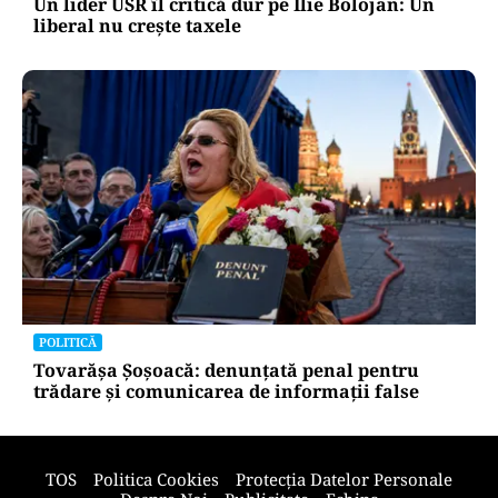
Un lider USR îl critică dur pe Ilie Bolojan: Un
liberal nu crește taxele
POLITICĂ
Tovarășa Șoșoacă: denunțată penal pentru
trădare și comunicarea de informații false
TOS
Politica Cookies
Protecția Datelor Personale