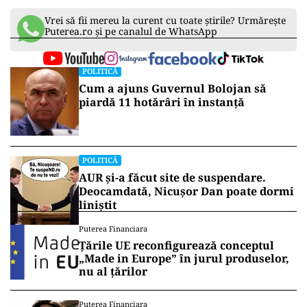
Vrei să fii mereu la curent cu toate știrile? Urmărește
Puterea.ro și pe canalul de WhatsApp
POLITICĂ
Cum a ajuns Guvernul Bolojan să
piardă 11 hotărâri în instanță
POLITICĂ
AUR și-a făcut site de suspendare.
Deocamdată, Nicușor Dan poate dormi
liniștit
Puterea Financiara
Țările UE reconfigurează conceptul
„Made in Europe” în jurul produselor,
nu al țărilor
Puterea Financiara