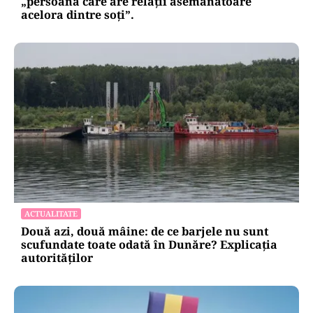
„persoana care are relații asemănătoare
acelora dintre soți”.
ACTUALITATE
Două azi, două mâine: de ce barjele nu sunt
scufundate toate odată în Dunăre? Explicația
autorităților