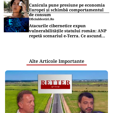
Canicula pune presiune pe economia
Europei și schimbă comportamentul
de consum
Oficiuldestiri.ro
Atacurile cibernetice expun
vulnerabilitățile statului român: ANP
repetă scenariul e‑Terra. Ce ascund
comunicările oficiale și cine răspunde
pentru mentenanța IT a instituțiilor
publice
Alte Articole Importante