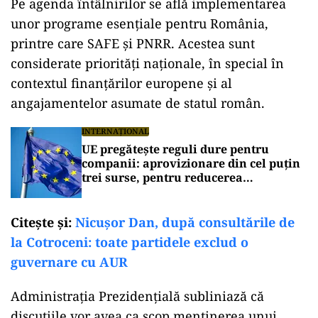
Pe agenda întâlnirilor se află implementarea
unor programe esențiale pentru România,
printre care SAFE și PNRR. Acestea sunt
considerate priorități naționale, în special în
contextul finanțărilor europene și al
angajamentelor asumate de statul român.
INTERNAȚIONAL
UE pregătește reguli dure pentru
companii: aprovizionare din cel puțin
trei surse, pentru reducerea
dependenței de China
Citeşte şi:
Nicușor Dan, după consultările de
la Cotroceni: toate partidele exclud o
guvernare cu AUR
Administrația Prezidențială subliniază că
discuțiile vor avea ca scop menținerea unui