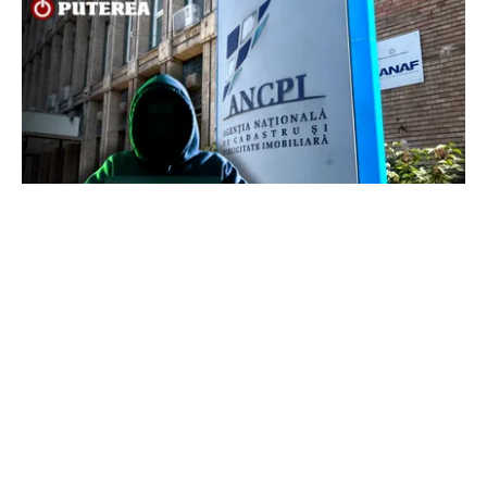
ECONOMIE
Peste 5.000 de români nu își mai pot cumpăra
casa. Efectul atacului cibernetic de la ANCPI
explicat de un broker
TOS
Politica Cookies
Protecția Datelor Personale
Despre Noi
Publicitate
Echipa
© 2026, toate drepturile rezervate puterea.ro