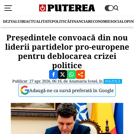
DEZVALUIRI
ACTUALITATE
POLITICĂ
FINANCIAR
ECONOMIE
SOCIAL
OPIN
Președintele convoacă din nou
liderii partidelor pro-europene
pentru deblocarea crizei
politice
Publicat: 27 apr. 2026, 06:16, de
Anamaria Ionel
, în
POLITICĂ
Adaugă-ne ca sursă preferată în Google