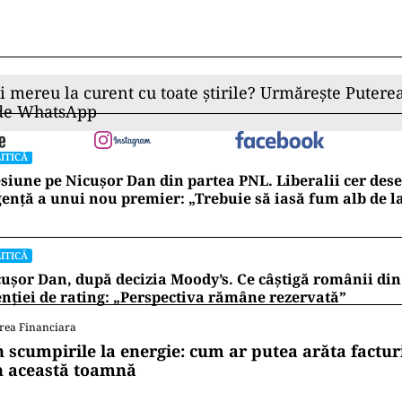
ii mereu la curent cu toate știrile? Urmărește Puterea
 de WhatsApp
ITICĂ
siune pe Nicușor Dan din partea PNL. Liberalii cer de
ență a unui nou premier: „Trebuie să iasă fum alb de l
ITICĂ
ușor Dan, după decizia Moody’s. Ce câștigă românii din
nției de rating: „Perspectiva rămâne rezervată”
rea Financiara
n scumpirile la energie: cum ar putea arăta factur
n această toamnă