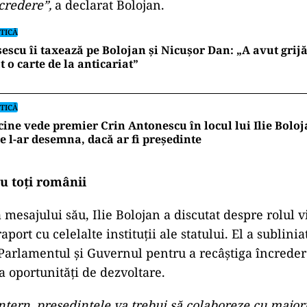
credere”,
a declarat Bolojan.
TICĂ
escu îi taxează pe Bolojan și Nicușor Dan: „A avut grijă
t o carte de la anticariat”
TICĂ
cine vede premier Crin Antonescu în locul lui Ilie Bolo
e l-ar desemna, dacă ar fi președinte
 toți românii
mesajului său, Ilie Bolojan a discutat despre rolul v
aport cu celelalte instituții ale statului. El a sublini
Parlamentul și Guvernul pentru a recâștiga încreder
a oportunități de dezvoltare.
ntern, președintele va trebui să colaboreze cu major