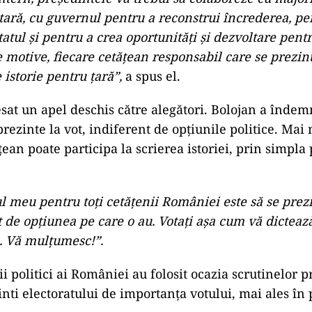
ară, cu guvernul pentru a
reconstrui încrederea, pe
atul și pentru a crea oportunități și dezvoltare pent
 motive, fiecare cetățean responsabil care se prezint
 istorie pentru țară”,
a spus el.
esat un apel deschis către alegători. Bolojan a îndemn
rezinte la vot, indiferent de opțiunile politice. Mai 
țean poate participa la scrierea istoriei, prin simpla
meu pentru toți cetățenii României este să se prezin
 de opțiunea pe care o au. Votați așa cum vă dicteaz
a. Vă mulțumesc!”.
rii politici ai României au folosit ocazia scrutinelor 
nti electoratului de importanța votului, mai ales în