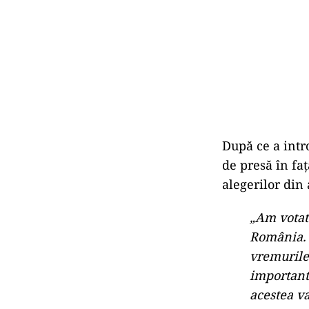
După ce a intro
de presă în faț
alegerilor din 
„Am votat 
România. 
vremurile 
importante
acestea v