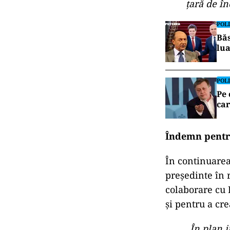
țară de în
POLI
Băs
lua
POLI
Pe 
car
Îndemn pentru
În continuarea 
președinte în r
colaborare cu 
și pentru a cre
„În plan i