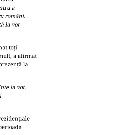
ntru a
ru români.
ă la vot
at toți
mult, a afirmat
 prezență la
te la vot,
ă
prezidențiale
 perioade