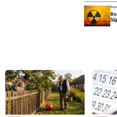
Pute
Ro
Ni