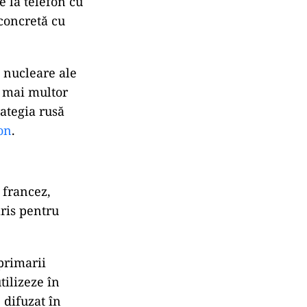
e la telefon cu
concretă cu
 nucleare ale
a mai multor
ategia rusă
on
.
 francez,
ris pentru
primarii
tilizeze în
 difuzat în