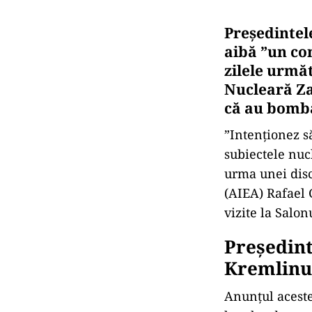
Preşedinte
aibă ”un co
zilele urmă
Nucleară Za
că au bomba
”Intenţionez s
subiectele nucl
urma unei disc
(AIEA) Rafael G
vizite la Salon
Președint
Kremlinul
Anunţul aceste