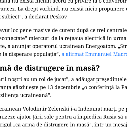
ată nu există niciun acord cu privire la o convorbir
rancez. La drept vorbind, nu există nicio propunere 
t subiect”, a declarat Peskov
avut loc pene masive de curent după ce trei centrale
„deconectate” miercuri de la reţeaua electrică în urm
, a anunțat operatorul ucrainean Energoatom. „Str
e la disperare populaţia”,
a afirmat Emmanuel Macr
rmă de distrugere în masă?
rii noştri au un rol de jucat”, a adăugat preşedintele
anţa găzduieşte pe 13 decembrie „o conferinţă la Pa
ezilienţa ucraineană”.
crainean Volodimir Zelenski i-a îndemnat marţi pe 
nizeze ajutor ţării sale pentru a împiedica Rusia să u
frigul „ca armă de distrugere în masă”, într-un mesaj