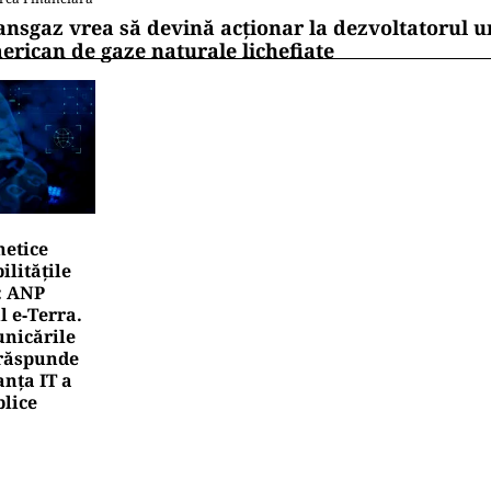
ansgaz vrea să devină acționar la dezvoltatorul u
erican de gaze naturale lichefiate
netice
litățile
: ANP
l e‑Terra.
nicările
e răspunde
nța IT a
blice