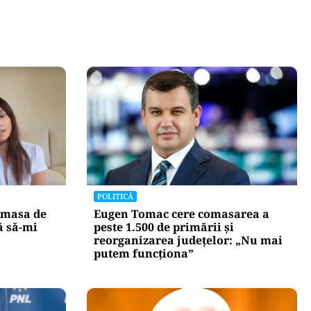
POLITICĂ
 masa de
Eugen Tomac cere comasarea a
ă să-mi
peste 1.500 de primării și
reorganizarea județelor: „Nu mai
putem funcționa”