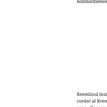
bombardamente 
Kremlinul însă
cuvânt al Krem