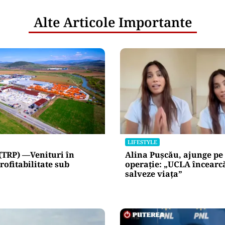
Alte Articole Importante
LIFESTYLE
(TRP) —Venituri în
Alina Pușcău, ajunge pe
rofitabilitate sub
operație: „UCLA încearc
salveze viața”