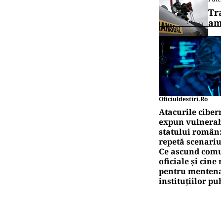
Tr
am
Oficiuldestiri.ro
Atacurile ciber
expun vulnerabi
statului român
repetă scenariu
Ce ascund comu
oficiale și cin
pentru mentena
instituțiilor pu