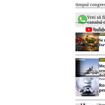
timpul congres
Vrei să f
canalul
IN
Se 
for
IN
Meg
sco
dol
Pute
Ro
pe
Pute