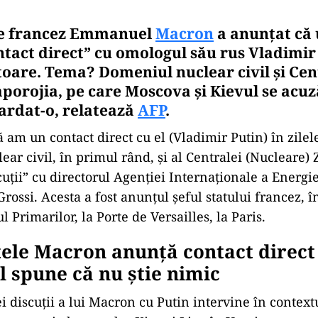
le francez Emmanuel
Macron
a anunțat că
ntact direct” cu omologul său rus Vladimir 
toare. Tema? Domeniul nuclear civil şi Cen
porojia, pe care Moscova şi Kievul se acuz
rdat-o, relatează
AFP
.
ă am un contact direct cu el (Vladimir Putin) în zile
ear civil, în primul rând, şi al Centralei (Nucleare) 
uţii” cu directorul Agenţiei Internaţionale a Energi
rossi. Acesta a fost anunțul şeful statului francez, 
ul Primarilor, la Porte de Versailles, la Paris.
ele Macron anunță contact direct 
 spune că nu știe nimic
i discuţii a lui Macron cu Putin intervine în context