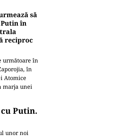
 urmează să
Putin în
trala
ă reciproc
le următoare în
Zaporojia, în
ei Atomice
în marja unei
cu Putin.
ul unor noi