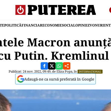
TE
POLITICĂ
FINANCIAR
ECONOMIE
SOCIAL
OPINII
ZVONURI
IN
ntele Macron anunță
cu Putin. Kremlinul
Publicat: 24 nov. 2022, 09:49, de
Eliza Popa
, în
INTERNAȚIONAL
Adaugă-ne ca sursă preferată în Google