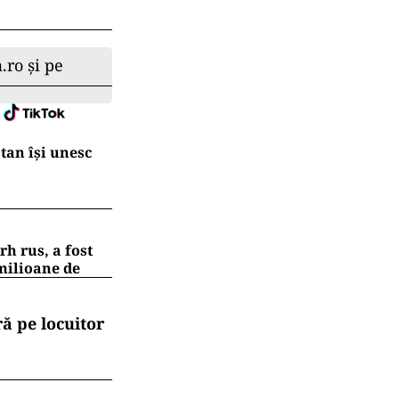
.
.ro și pe
tan își unesc
h rus, a fost
 milioane de
ă pe locuitor