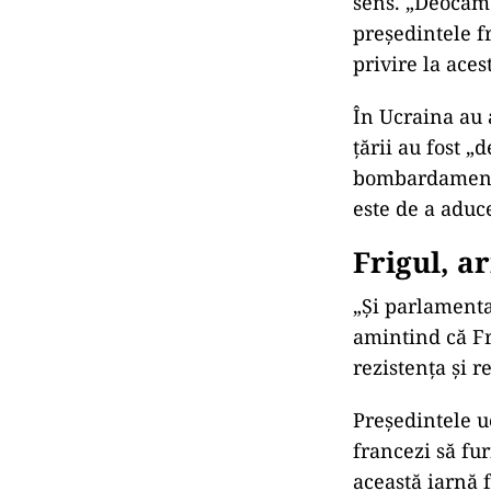
sens. „Deocamd
preşedintele f
privire la aces
În Ucraina au 
ţării au fost 
bombardamente
este de a aduc
Frigul, a
„Şi parlamenta
amintind că Fr
rezistenţa şi r
Preşedintele u
francezi să fur
această iarnă 