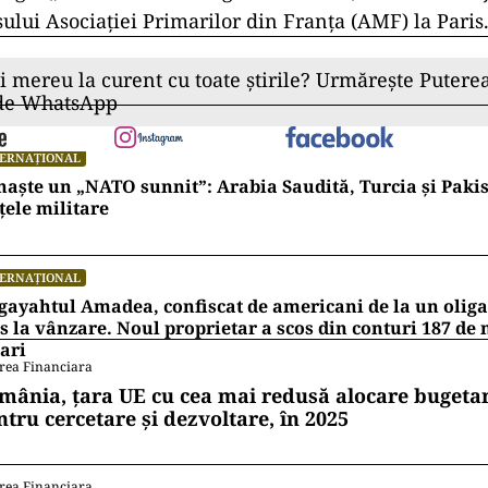
ului Asociaţiei Primarilor din Franţa (AMF) la Paris
ii mereu la curent cu toate știrile? Urmărește Puterea
 de WhatsApp
TERNAȚIONAL
naște un „NATO sunnit”: Arabia Saudită, Turcia și Pakis
țele militare
TERNAȚIONAL
ayahtul Amadea, confiscat de americani de la un oligar
s la vânzare. Noul proprietar a scos din conturi 187 de
ari
rea Financiara
mânia, țara UE cu cea mai redusă alocare bugetar
ntru cercetare și dezvoltare, în 2025
rea Financiara