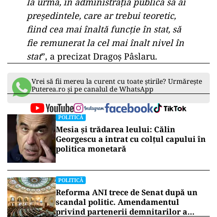
la urmă, în administrația publică să ai
președintele, care ar trebui teoretic,
fiind cea mai înaltă funcție în stat, să
fie remunerat la cel mai înalt nivel în
stat
”, a precizat Dragoș Pâslaru.
Vrei să fii mereu la curent cu toate știrile? Urmărește
Puterea.ro și pe canalul de WhatsApp
POLITICĂ
Mesia și trădarea leului: Călin
Georgescu a intrat cu colțul capului în
politica monetară
POLITICĂ
Reforma ANI trece de Senat după un
scandal politic. Amendamentul
privind partenerii demnitarilor a