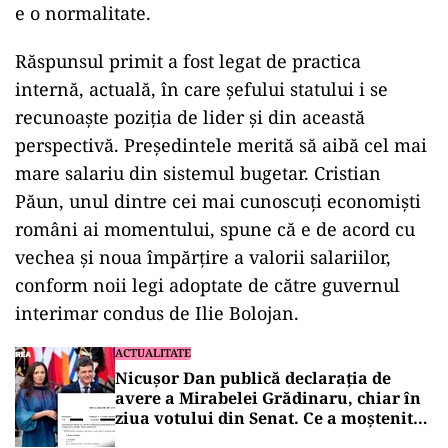
e o normalitate.
Răspunsul primit a fost legat de practica
internă, actuală, în care șefului statului i se
recunoaște poziția de lider și din această
perspectivă. Președintele merită să aibă cel mai
mare salariu din sistemul bugetar. Cristian
Păun, unul dintre cei mai cunoscuți economiști
români ai momentului, spune că e de acord cu
vechea și noua împărțire a valorii salariilor,
conform noii legi adoptate de către guvernul
interimar condus de Ilie Bolojan.
ACTUALITATE
Nicușor Dan publică declarația de
avere a Mirabelei Grădinaru, chiar în
ziua votului din Senat. Ce a moștenit
partenera președintelui