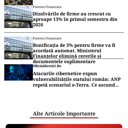
inflamat dezbaterile
Puterea Financiara
Dizolvările de firme au crescut cu
aproape 13% în primul semestru din
2026
Puterea Financiara
Bonificația de 3% pentru firme va fi
acordată automat. Ministerul
Finanțelor elimină cererile și
documentele suplimentare
Oficiuldestiri.ro
Atacurile cibernetice expun
vulnerabilitățile statului român: ANP
repetă scenariul e‑Terra. Ce ascund
comunicările oficiale și cine răspunde
pentru mentenanța IT a instituțiilor
publice
Alte Articole Importante