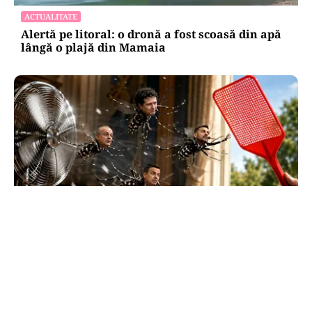
ACTUALITATE
Alertă pe litoral: o dronă a fost scoasă din apă
lângă o plajă din Mamaia
SĂNĂTATE
Supraviețuirea de acasă: țânțarul-tigru a
devenit vecinul nostru. Cum ne apărăm?