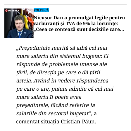
POLITICĂ
Nicușor Dan a promulgat legile pentru
carburanți și TVA de 9% la locuințe:
„Ceea ce contează sunt deciziile care
aduc beneficii și protejează românii”
„
Președintele merită să aibă cel mai
mare salariu din sistemul bugetar. El
răspunde de problemele imense ale
țării, de direcția pe care o dă țării
ăsteia. Având în vedere răspunderea
pe care o are, putem admite că cel mai
mare salariu îl poate avea
președintele, făcând referire la
salariile din sectorul bugetar
”, a
comentat situația Cristian Păun.