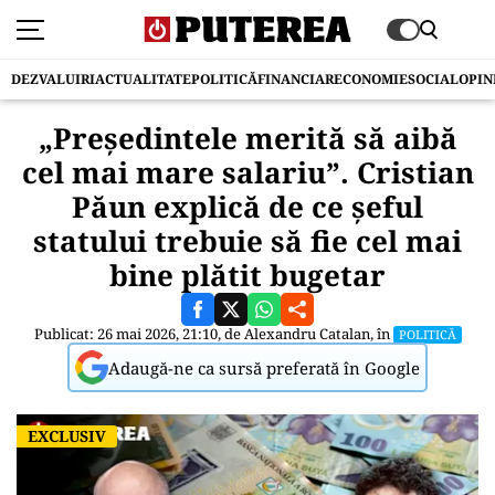
DEZVALUIRI
ACTUALITATE
POLITICĂ
FINANCIAR
ECONOMIE
SOCIAL
OPIN
„Președintele merită să aibă
cel mai mare salariu”. Cristian
Păun explică de ce șeful
statului trebuie să fie cel mai
bine plătit bugetar
Publicat: 26 mai 2026, 21:10, de
Alexandru Catalan
, în
POLITICĂ
Adaugă-ne ca sursă preferată în Google
EXCLUSIV