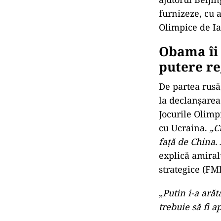
furnizeze, cu a
Olimpice de Ia
Obama îi 
putere re
De partea rusă,
la declanşarea
Jocurile Olimpi
cu Ucraina.
„C
faţă de China.
explică amiral
strategice (FM
„
Putin i-a arăt
trebuie să fi 