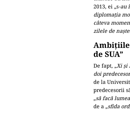
2013, ei „s
-au 
diplomaţia mo
câteva momente
zilele de naşte
Ambiţiile
de SUA”
De fapt, „
Xi şi
doi predecesori
de la Universi
predecesorii să
„
să facă lumea
de a „
sfida or