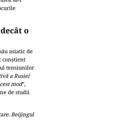
ocurile
 decât o
său asiatic de
 conştient
dul tensiunilor
ivă a Rusiei
acest mod
”,
ne de studii
tare. Beijingul