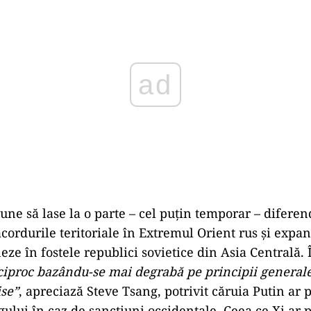
une să lase la o parte – cel puţin temporar – diferend
acordurile teritoriale în Extremul Orient rus şi expa
eze în fostele republici sovietice din Asia Centrală. 
eciproc bazându-se mai degrabă pe principii general
ise”
, apreciază Steve Tsang, potrivit căruia Putin ar 
gului în caz de sancţiuni occidentale. Ceea ce Xi ar p