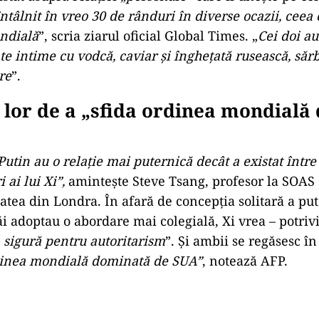
întâlnit în vreo 30 de rânduri în diverse ocazii, ceea 
ndială
”, scria ziarul oficial Global Times. „
Cei doi au
 intime cu vodcă, caviar şi îngheţată rusească, săr
re
”.
 lor de a „sfida ordinea mondială
 Putin au o relaţie mai puternică decât a existat între 
 ai lui Xi”,
aminteşte Steve Tsang, profesor la SOAS 
tatea din Londra. În afară de concepţia solitară a put
i adoptau o abordare mai colegială, Xi vrea – potrivi
 sigură pentru autoritarism
”. Şi ambii se regăsesc în
dinea mondială dominată de SUA”
, notează AFP.
Play