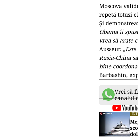
Moscova valide
repetă totuşi 
Şi demonstreaz
Obama îi spuse
vrea să arate c
Ausseur. „
Este 
Rusia-China să
bine coordonate
Barbashin, exp
Vrei să f
canalul
IN
Meg
sco
dol