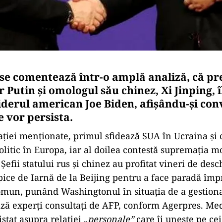
se comentează într-o amplă analiză, că pr
 Putin şi omologul său chinez, Xi Jinping, 
liderul american Joe Biden, afişându-şi co
e vor persista.
cației menționate, primul sfidează SUA în Ucraina şi
olitic în Europa, iar al doilea contestă supremaţia m
 Şefii statului rus şi chinez au profitat vineri de des
pice de Iarnă de la Beijing pentru a face paradă împ
comun, punând Washingtonul în situaţia de a gestion
ză experţi consultaţi de AFP, conform Agerpres. Med
stat asupra relaţiei „
personale”
care îi uneşte pe cei