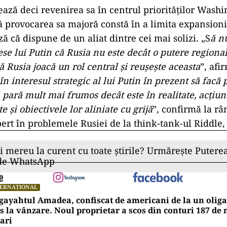
ază deci revenirea sa în centrul priorităţilor Washi
că provocarea sa majoră constă în a limita expansion
ă că dispune de un aliat dintre cei mai solizi. „S
ă n
se lui Putin că Rusia nu este decât o putere regională
ă Rusia joacă un rol central şi reuşeşte aceasta
”, afi
în interesul strategic al lui Putin în prezent să facă
 pară mult mai frumos decât este în realitate, acţiun
 şi obiectivele lor aliniate cu grijă
”, confirmă la r
ert în problemele Rusiei de la think-tank-ul Riddle,
ii mereu la curent cu toate știrile? Urmărește Puterea
 de WhatsApp
TERNAȚIONAL
ayahtul Amadea, confiscat de americani de la un oligar
s la vânzare. Noul proprietar a scos din conturi 187 de
ari