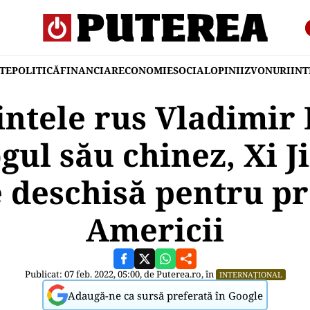
TE
POLITICĂ
FINANCIAR
ECONOMIE
SOCIAL
OPINII
ZVONURI
IN
ntele rus Vladimir 
ul său chinez, Xi J
 deschisă pentru pr
Americii
Publicat: 07 feb. 2022, 05:00, de
Puterea.ro
, în
INTERNAȚIONAL
Adaugă-ne ca sursă preferată în Google