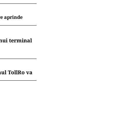
re aprinde
nui terminal
mul TollRo va