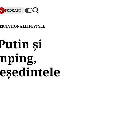
PODCAST
TERNAȚIONAL
LIFESTYLE
Putin şi
inping,
eședintele