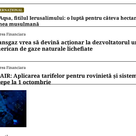
TERNAȚIONAL
Aqsa, fitilul Ierusalimului: o luptă pentru câteva hecta
mea musulmană
rea Financiara
ansgaz vrea să devină acționar la dezvoltatorul u
erican de gaze naturale lichefiate
rea Financiara
AIR: Aplicarea tarifelor pentru rovinietă și siste
cepe la 1 octombrie