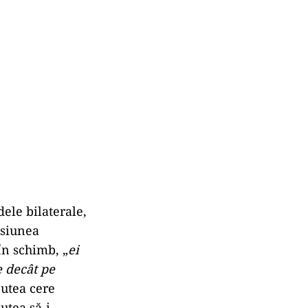
ele bilaterale,
nsiunea
În schimb, „
ei
e decât pe
putea cere
utea să-i