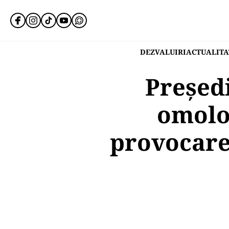
DEZVALUIRI
ACTUALITA
Preşedi
omolog
provocare