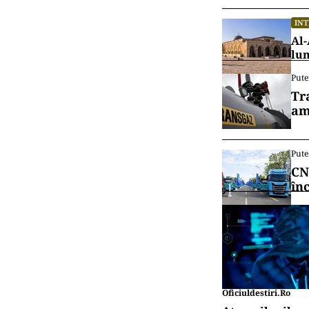
IN
Al-
lu
Pute
Tr
am
Pute
CN
în
Oficiuldestiri.ro