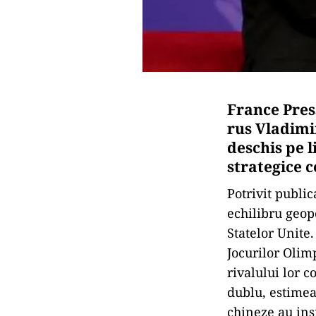
France Pres
rus Vladimir
deschis pe 
strategice c
Potrivit publi
echilibru geop
Statelor Unite.
Jocurilor Olim
rivalului lor 
dublu, estimea
chineze au insi