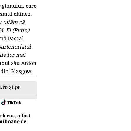
ngtonului, care
ismul chinez.
u uităm că
. El (Putin)
rmă Pascal
 parteneriatul
ile lor mai
ândul său Anton
 din Glasgow.
.ro și pe
h rus, a fost
 milioane de