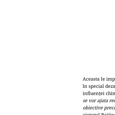
Aceasta le imp
în special dez
influenţei chin
se vor ajuta r
obiective prec
ajutorul Beijin