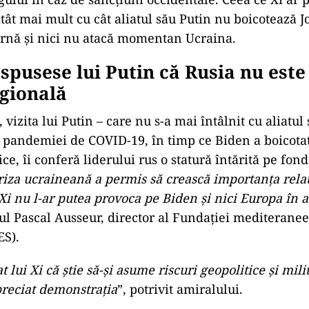
tât mai mult cu cât aliatul său Putin nu boicotează J
rnă şi nici nu atacă momentan Ucraina.
spusese lui Putin că Rusia nu este
gională
 vizita lui Putin – care nu s-a mai întâlnit cu aliatul 
 pandemiei de COVID-19, în timp ce Biden a boicotat
ce, îi conferă liderului rus o statură întărită pe fon
riza ucraineană a permis să crească importanţa relat
 Xi nu l-ar putea provoca pe Biden şi nici Europa în 
ul Pascal Ausseur, director al Fundaţiei mediteranee
ES).
at lui Xi că ştie să-şi asume riscuri geopolitice şi mili
apreciat demonstraţia
”, potrivit amiralului.