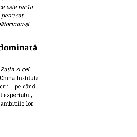
ce este rar în
 petrecut
bătorindu-şi
 dominată
Putin şi cei
China Institute
erii – pe când
t expertului,
 ambiţiile lor