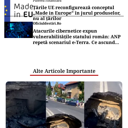
Puterea Financiara
Țările UE reconfigurează conceptul
„Made in Europe” în jurul produselor,
nu al țărilor
Oficiuldestiri.ro
Atacurile cibernetice expun
vulnerabilitățile statului român: ANP
repetă scenariul e‑Terra. Ce ascund
comunicările oficiale și cine răspunde
pentru mentenanța IT a instituțiilor
publice
Alte Articole Importante