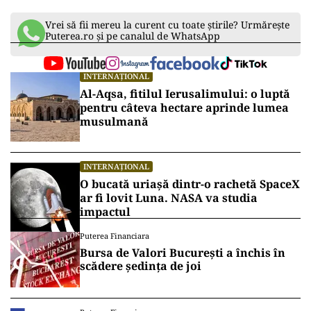
Vrei să fii mereu la curent cu toate știrile? Urmărește
Puterea.ro și pe canalul de WhatsApp
INTERNAȚIONAL
Al-Aqsa, fitilul Ierusalimului: o luptă
pentru câteva hectare aprinde lumea
musulmană
INTERNAȚIONAL
O bucată uriașă dintr-o rachetă SpaceX
ar fi lovit Luna. NASA va studia
impactul
Puterea Financiara
Bursa de Valori București a închis în
scădere ședința de joi