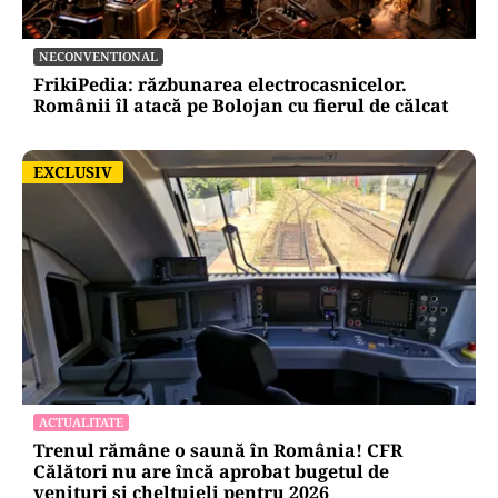
NECONVENTIONAL
FrikiPedia: răzbunarea electrocasnicelor.
Românii îl atacă pe Bolojan cu fierul de călcat
EXCLUSIV
EXCLUSIV
ACTUALITATE
Trenul rămâne o saună în România! CFR
Călători nu are încă aprobat bugetul de
venituri și cheltuieli pentru 2026