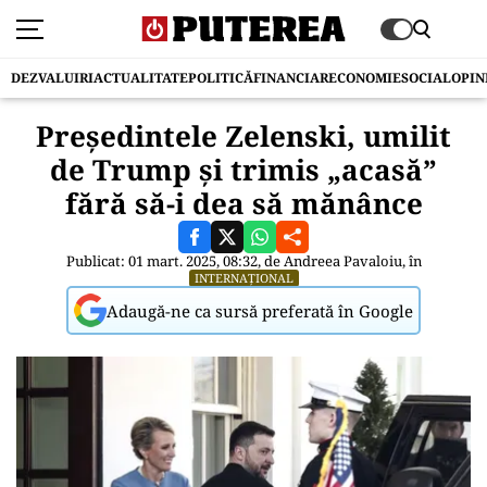
DEZVALUIRI
ACTUALITATE
POLITICĂ
FINANCIAR
ECONOMIE
SOCIAL
OPIN
Președintele Zelenski, umilit
de Trump și trimis „acasă”
fără să-i dea să mănânce
Publicat: 01 mart. 2025, 08:32, de
Andreea Pavaloiu
, în
INTERNAȚIONAL
Adaugă-ne ca sursă preferată în Google