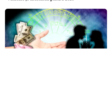
HOROSCOP
Horoscop 7 august 2026: ziua în care Berbecii își
pierd răbdarea, iar Taurii pierd bani
TOS
Politica Cookies
Protecția Datelor Personale
Despre Noi
Publicitate
Echipa