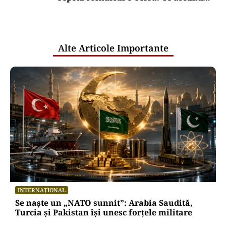
comunicările oficiale și cine răspunde
pentru mentenanța IT a instituțiilor
publice
Alte Articole Importante
INTERNAȚIONAL
Se naște un „NATO sunnit”: Arabia Saudită,
Turcia și Pakistan își unesc forțele militare