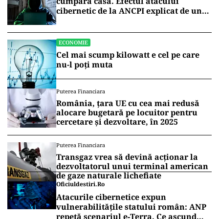
cumpăra casa. Efectul atacului
cibernetic de la ANCPI explicat de un
broker
ECONOMIE
Cel mai scump kilowatt e cel pe care
nu-l poți muta
Puterea Financiara
România, țara UE cu cea mai redusă
alocare bugetară pe locuitor pentru
cercetare și dezvoltare, în 2025
Puterea Financiara
Transgaz vrea să devină acționar la
dezvoltatorul unui terminal american
de gaze naturale lichefiate
Oficiuldestiri.ro
Atacurile cibernetice expun
vulnerabilitățile statului român: ANP
repetă scenariul e‑Terra. Ce ascund