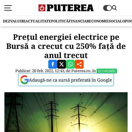
DEZVALUIRI
ACTUALITATE
POLITICĂ
FINANCIAR
ECONOMIE
SOCIAL
OPIN
Prețul energiei electrice pe
Bursă a crecut cu 250% față de
anul trecut
Publicat: 20 feb. 2022, 12:43, de
Puterea.ro
, în
ECONOMIE
Adaugă-ne ca sursă preferată în Google