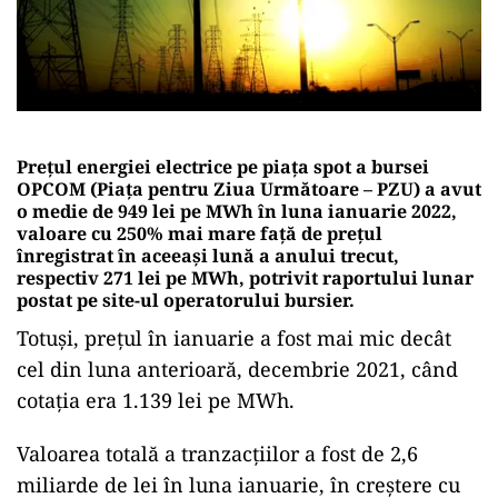
Preţul energiei electrice pe piaţa spot a bursei
OPCOM (Piaţa pentru Ziua Următoare – PZU) a avut
o medie de 949 lei pe MWh în luna ianuarie 2022,
valoare cu 250% mai mare faţă de preţul
înregistrat în aceeaşi lună a anului trecut,
respectiv 271 lei pe MWh, potrivit raportului lunar
postat pe site-ul operatorului bursier.
Totuşi, preţul în ianuarie a fost mai mic decât
cel din luna anterioară, decembrie 2021, când
cotaţia era 1.139 lei pe MWh.
Valoarea totală a tranzacţiilor a fost de 2,6
miliarde de lei în luna ianuarie, în creştere cu