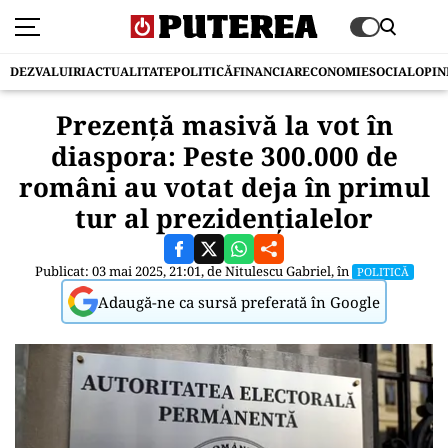
DEZVALUIRI
ACTUALITATE
POLITICĂ
FINANCIAR
ECONOMIE
SOCIAL
OPIN
Prezență masivă la vot în
diaspora: Peste 300.000 de
români au votat deja în primul
tur al prezidențialelor
Publicat: 03 mai 2025, 21:01, de
Nitulescu Gabriel
, în
POLITICĂ
Adaugă-ne ca sursă preferată în Google