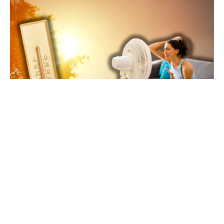
METEO
Săptămâna de foc în România: ANM,
avertisment pentru toată săptămâna: 38 de
grade ziua, peste 20 noaptea
TOS
Politica Cookies
Protecția Datelor Personale
Despre Noi
Publicitate
Echipa
© 2026, toate drepturile rezervate puterea.ro