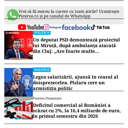
Vrei să fii mereu la curent cu toate știrile? Urmărește
Puterea.ro și pe canalul de WhatsApp
POLITICĂ
Un deputat PSD demontează proiectul
lui Miruță, după ambulanța atacată
din Cluj: „Are foarte multe
neajunsuri”
POLITICĂ
Legea salarizării, ajunsă în ceasul al
doisprezecelea. Pîslaru cere un
armistițiu politic
Puterea Financiara
Deficitul comercial al României a
scăzut cu 2%, la 16,4 miliarde de euro,
în primul semestru din 2026