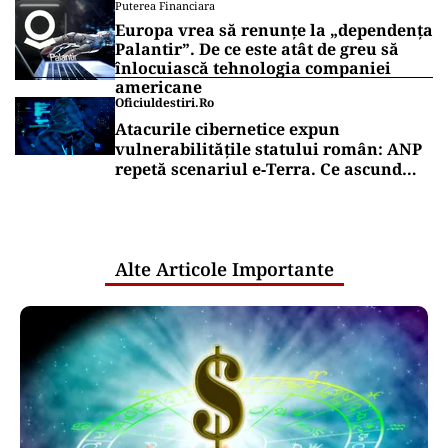
Puterea Financiara
Europa vrea să renunțe la „dependența
Palantir”. De ce este atât de greu să
înlocuiască tehnologia companiei
americane
Oficiuldestiri.ro
Atacurile cibernetice expun
vulnerabilitățile statului român: ANP
repetă scenariul e‑Terra. Ce ascund
comunicările oficiale și cine răspunde
pentru mentenanța IT a instituțiilor
publice
Alte Articole Importante