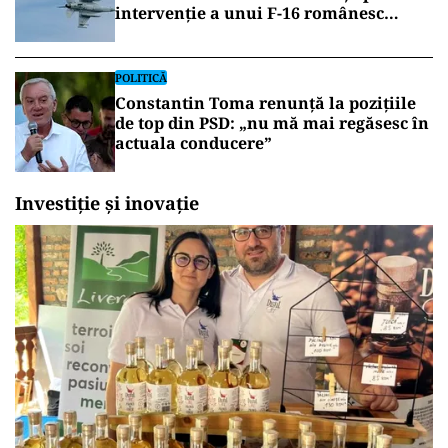
intervenție a unui F-16 românesc
împotriva unei drone în spațiul aerian
NATO
POLITICĂ
Constantin Toma renunță la pozițiile
de top din PSD: „nu mă mai regăsesc în
actuala conducere”
Investiție și inovație