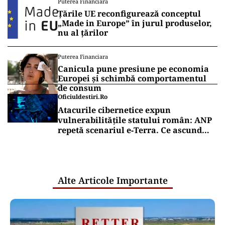
Puterea Financiara
Țările UE reconfigurează conceptul
„Made in Europe” în jurul produselor,
nu al țărilor
Puterea Financiara
Canicula pune presiune pe economia
Europei și schimbă comportamentul
de consum
Oficiuldestiri.ro
Atacurile cibernetice expun
vulnerabilitățile statului român: ANP
repetă scenariul e‑Terra. Ce ascund
comunicările oficiale și cine răspunde
pentru mentenanța IT a instituțiilor
publice
Alte Articole Importante