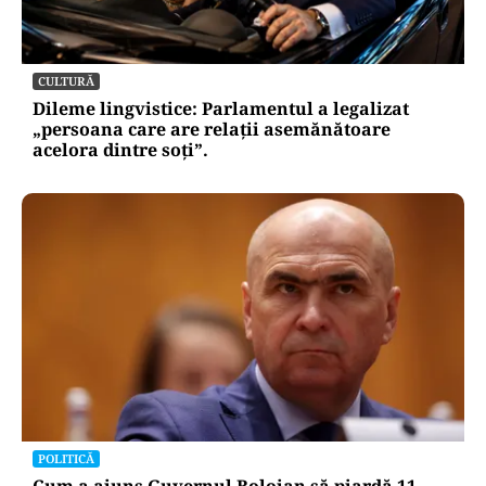
CULTURĂ
Dileme lingvistice: Parlamentul a legalizat
„persoana care are relații asemănătoare
acelora dintre soți”.
POLITICĂ
Cum a ajuns Guvernul Bolojan să piardă 11