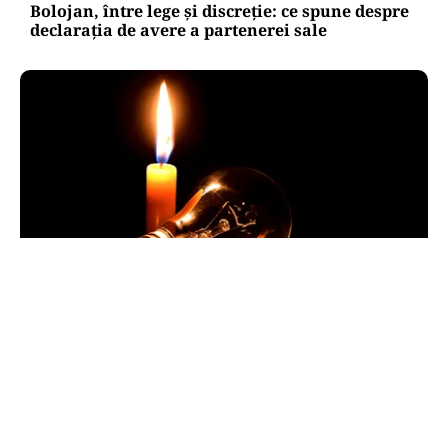
Bolojan, între lege și discreție: ce spune despre
declarația de avere a partenerei sale
POLITICĂ
Pericol de blackout? Guvernul activează
măsurile de criză și pregătește limitarea
consumului de energie