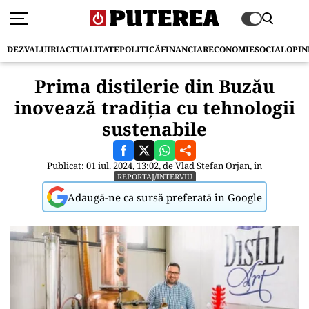
DEZVALUIRI
ACTUALITATE
POLITICĂ
FINANCIAR
ECONOMIE
SOCIAL
OPIN
Prima distilerie din Buzău
inovează tradiția cu tehnologii
sustenabile
Publicat: 01 iul. 2024, 13:02, de
Vlad Stefan Orjan
, în
REPORTAJ/INTERVIU
Adaugă-ne ca sursă preferată în Google