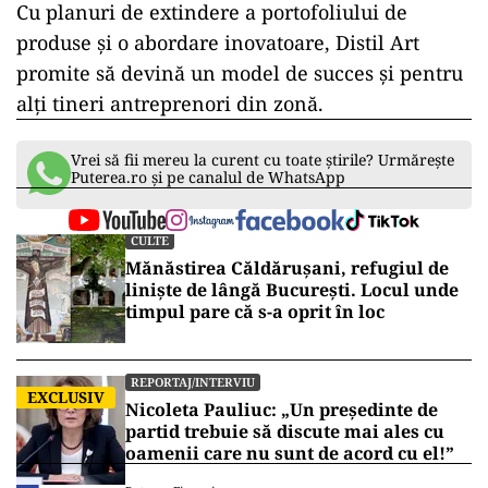
Cu planuri de extindere a portofoliului de
produse și o abordare inovatoare, Distil Art
promite să devină un model de succes și pentru
alți tineri antreprenori din zonă.
Vrei să fii mereu la curent cu toate știrile? Urmărește
Puterea.ro și pe canalul de WhatsApp
CULTE
Mănăstirea Căldărușani, refugiul de
liniște de lângă București. Locul unde
timpul pare că s-a oprit în loc
REPORTAJ/INTERVIU
EXCLUSIV
Nicoleta Pauliuc: „Un președinte de
partid trebuie să discute mai ales cu
oamenii care nu sunt de acord cu el!”