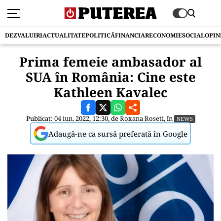
DEZVALUIRI
ACTUALITATE
POLITICĂ
FINANCIAR
ECONOMIE
SOCIAL
OPIN
Prima femeie ambasador al
SUA în România: Cine este
Kathleen Kavalec
Publicat: 04 iun. 2022, 12:30, de
Roxana Roseti
, în
NEWS
Adaugă-ne ca sursă preferată în Google