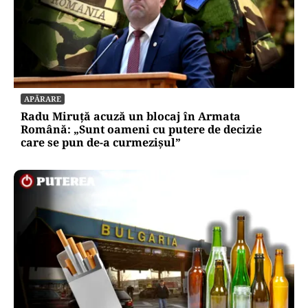
APĂRARE
Radu Miruță acuză un blocaj în Armata
Română: „Sunt oameni cu putere de decizie
care se pun de-a curmezișul”