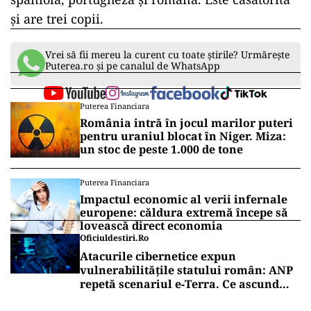
și are trei copii.
Vrei să fii mereu la curent cu toate știrile? Urmărește
Puterea.ro și pe canalul de WhatsApp
Puterea Financiara
România intră în jocul marilor puteri
pentru uraniul blocat în Niger. Miza:
un stoc de peste 1.000 de tone
Puterea Financiara
Impactul economic al verii infernale
europene: căldura extremă începe să
lovească direct economia
Oficiuldestiri.ro
Atacurile cibernetice expun
vulnerabilitățile statului român: ANP
repetă scenariul e‑Terra. Ce ascund
comunicările oficiale și cine răspunde