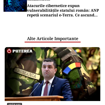
Atacurile cibernetice expun
vulnerabilitățile statului român: ANP
repetă scenariul e‑Terra. Ce ascund
comunicările oficiale și cine răspunde
pentru mentenanța IT a instituțiilor
publice
Alte Articole Importante
APĂRARE