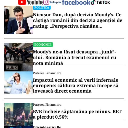
POLITICĂ
Nicușor Dan, după decizia Moody’s. Ce
câștigă românii din decizia agenției de
rating: „Perspectiva rămâne
rezervată”
ECONOMIE
Moody’s ne-a lăsat deasupra „junk”-
ului. România a trecut examenul cu
nota minimă
Puterea Financiara
Impactul economic al verii infernale
europene: căldura extremă începe să
lovească direct economia
Puterea Financiara
BVB încheie săptămâna pe minus. BET
a pierdut 0,56%
Oficiuldestiri.ro