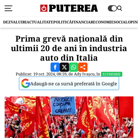
DEZVALUIRI
ACTUALITATE
POLITICĂ
FINANCIAR
ECONOMIE
SOCIAL
OPIN
Prima grevă naţională din
ultimii 20 de ani în industria
auto din Italia
Publicat: 19 oct. 2024, 08:59, de
Ady Ivașcu
, în
ECONOMIE
Adaugă-ne ca sursă preferată în Google