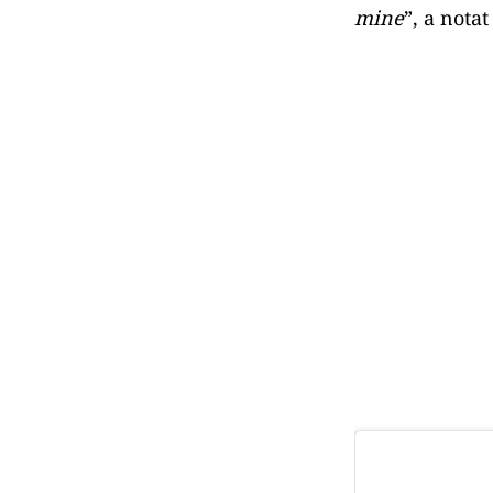
mine
”, a nota