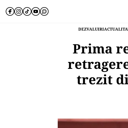
DEZVALUIRI
ACTUALITA
Prima re
retrager
trezit d