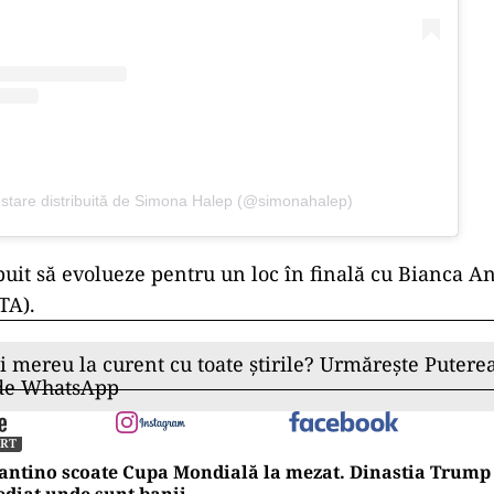
stare distribuită de Simona Halep (@simonahalep)
ebuit să evolueze pentru un loc în finală cu Bianca 
TA).
ii mereu la curent cu toate știrile? Urmărește Puterea
 de WhatsApp
ORT
antino scoate Cupa Mondială la mezat. Dinastia Trump 
diat unde sunt banii