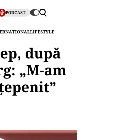
PODCAST
TERNAȚIONAL
LIFESTYLE
lep, după
rg: „M-am
nţepenit”