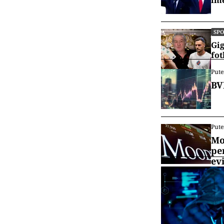
SP
Gig
fot
Pute
BV
Pute
Mo
pe
ev