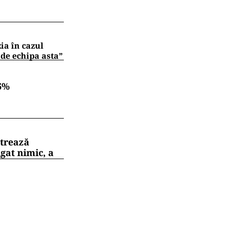
zia în cazul
 de echipa asta”
6%
strează
gat nimic, a