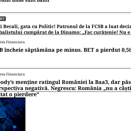
ORT
i Becali, gata cu Politic! Patronul de la FCSB a luat deci
balistului cumpărat de la Dinamo: „Fac curățenie! Nu e
rea Financiara
B încheie săptămâna pe minus. BET a pierdut 0,5
rea Financiara
ody’s menține ratingul României la Baa3, dar pă
rspectiva negativă. Negrescu: România „nu a câști
itat o pierdere”