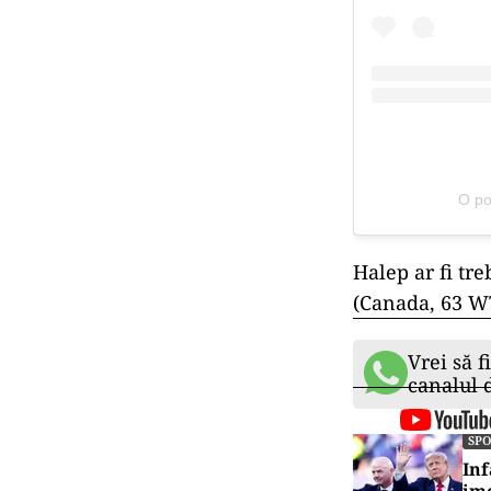
O po
Halep ar fi tr
(Canada, 63 W
Vrei să f
canalul
SP
Inf
ime