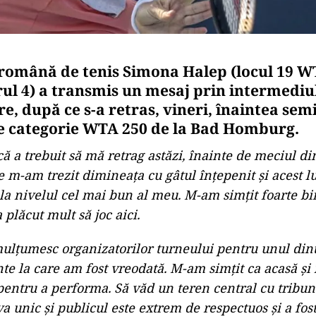
română de tenis Simona Halep (locul 19 WT
ul 4) a transmis un mesaj prin intermediul
re, după ce s-a retras, vineri, înaintea sem
e categorie WTA 250 de la Bad Homburg.
ă a trebuit să mă retrag astăzi, înainte de meciul di
e m-am trezit dimineaţa cu gâtul înţepenit şi acest l
la nivelul cel mai bun al meu. M-am simţit foarte bin
plăcut mult să joc aici.
mulţumesc organizatorilor turneului pentru unul din
e la care am fost vreodată. M-am simţit ca acasă şi 
pentru a performa. Să văd un teren central cu tribune
a unic şi publicul este extrem de respectuos şi a fost