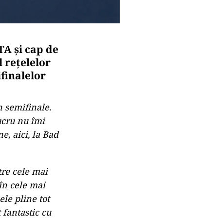
A şi cap de
 rețelelor
ifinalelor
n semifinale.
ucru nu îmi
e, aici, la Bad
tre cele mai
în cele mai
le pline tot
 fantastic cu