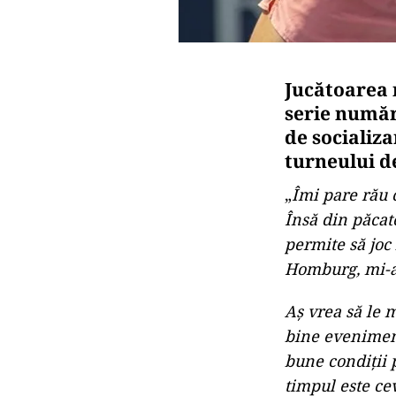
Jucătoarea 
serie număr
de socializa
turneului d
„
Îmi pare rău c
Însă din păcat
permite să joc 
Homburg, mi-a 
Aş vrea să le 
bine eveniment
bune condiţii 
timpul este cev