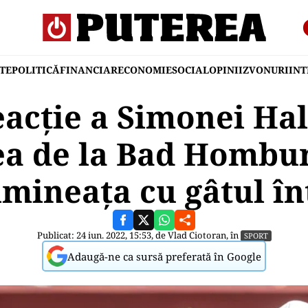
TE
POLITICĂ
FINANCIAR
ECONOMIE
SOCIAL
OPINII
ZVONURI
IN
acție a Simonei Ha
ea de la Bad Hombu
imineaţa cu gâtul î
Publicat: 24 iun. 2022, 15:53, de
Vlad Ciotoran
, în
SPORT
Adaugă-ne ca sursă preferată în Google