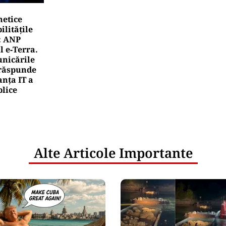
netice
litățile
: ANP
l e‑Terra.
nicările
e răspunde
nța IT a
blice
Alte Articole Importante