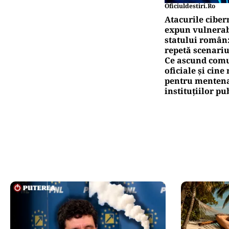
Oficiuldestiri.ro
Atacurile ciber
expun vulnerabi
statului român
repetă scenariu
Ce ascund comu
oficiale și cin
pentru mentena
instituțiilor pu