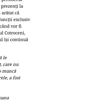
 prezenţi la
 arătat că
funcţii exclusiv
când vor fi
ul Cotroceni,
l îşi continuă
ă le
, care nu
t o muncă
ele, a fost
Ioana