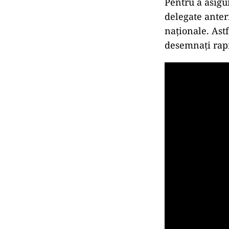
Pentru a asigur
delegate anteri
naționale. Astf
desemnați rapi