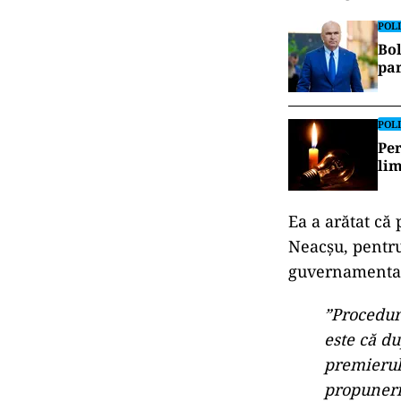
POLI
Bol
par
POLI
Per
lim
Ea a arătat că
Neacşu, pentru
guvernamentală
”Procedur
este că du
premierul
propuneril