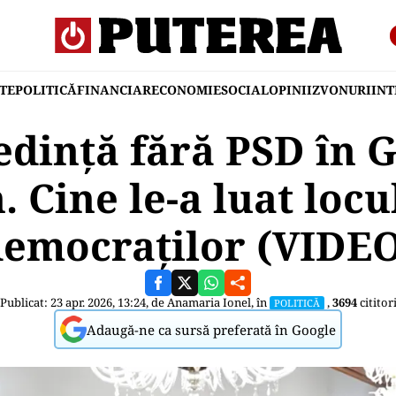
TE
POLITICĂ
FINANCIAR
ECONOMIE
SOCIAL
OPINII
ZVONURI
IN
edință fără PSD în 
. Cine le-a luat locul
emocraţilor (VIDE
Publicat: 23 apr. 2026, 13:24, de
Anamaria Ionel
, în
,
3694
cititor
POLITICĂ
Adaugă-ne ca sursă preferată în Google