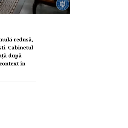
rmulă redusă,
ti. Cabinetul
ință după
 context în