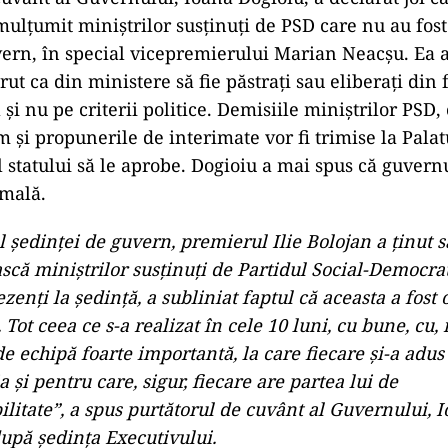
mulţumit miniştrilor susţinuţi de PSD care nu au fost
ern, în special vicepremierului Marian Neacşu. Ea a
ut ca din ministere să fie păstraţi sau eliberaţi din 
i nu pe criterii politice. Demisiile miniştrilor PSD, 
 şi propunerile de interimate vor fi trimise la Palat
l statului să le aprobe. Dogioiu a mai spus că guvernu
rmală.
l şedinţei de guvern, premierul Ilie Bolojan a ţinut s
că miniştrilor susţinuţi de Partidul Social-Democrat
ezenţi la şedinţă, a subliniat faptul că aceasta a fos
 Tot ceea ce s-a realizat în cele 10 luni, cu bune, cu, r
 echipă foarte importantă, la care fiecare şi-a adus
a şi pentru care, sigur, fiecare are partea lui de
litate”, a spus purtătorul de cuvânt al Guvernului, 
după şedinţa Executivului.