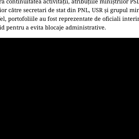
a continuitatea activității, atribuțiile miniștrilor PS
or către secretari de stat din PNL, USR și grupul min
el, portofoliile au fost reprezentate de oficiali interi
d pentru a evita blocaje administrative.