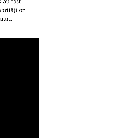
D au fost
orităților
mari,