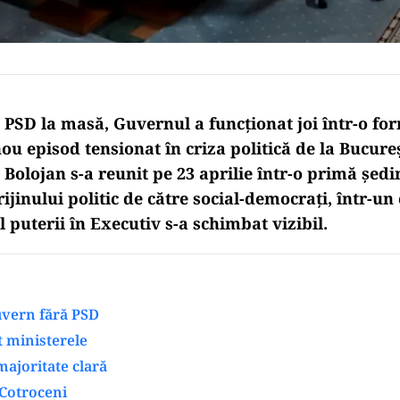
i PSD la masă, Guvernul a funcționat joi într-o fo
u episod tensionat în criza politică de la Bucureș
 Bolojan s-a reunit pe 23 aprilie într-o primă șed
ijinului politic de către social-democrați, într-un
l puterii în Executiv s-a schimbat vizibil.
uvern fără PSD
t ministerele
ajoritate clară
 Cotroceni