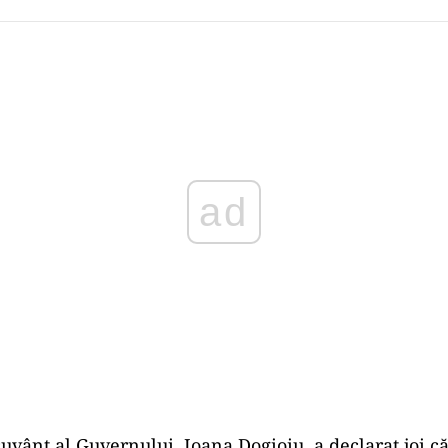
Play
cuvânt al Guvernului, Ioana Dogioiu, a declarat joi c