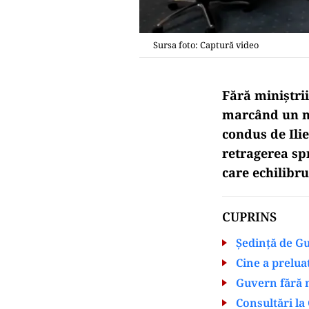
Sursa foto: Captură video
Fără miniștri
marcând un no
condus de Ilie
retragerea spr
care echilibru
CUPRINS
Ședință de G
Cine a prelua
Guvern fără m
Consultări la