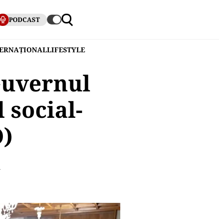
PODCAST
TERNAȚIONAL
LIFESTYLE
Guvernul
 social-
O)
i