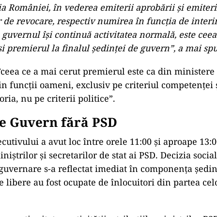
a României, în vederea emiterii aprobării şi emiteri
 de revocare, respectiv numirea în funcţia de interi
guvernul îşi continuă activitatea normală, este ceea
şi premierul la finalul şedinţei de guvern”, a mai sp
”ceea ce a mai cerut premierul este ca din ministere s
in funcţii oameni, exclusiv pe criteriul competenţei ş
oria, nu pe criterii politice”.
de Guvern fără PSD
utivului a avut loc între orele 11:00 și aproape 13:0
niștrilor și secretarilor de stat ai PSD. Decizia soci
a guvernare s-a reflectat imediat în componența ședin
 libere au fost ocupate de înlocuitori din partea cel