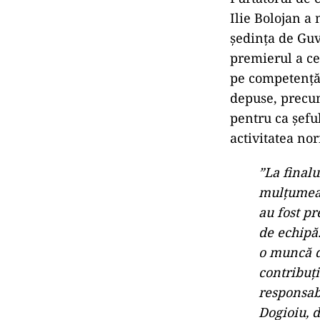
Ilie Bolojan a 
şedinţa de Guv
premierul a cer
pe competenţă ş
depuse, precum
pentru ca şefu
activitatea no
”La finalu
mulţumeas
au fost pr
de echipă.
o muncă de
contribuţi
responsabi
Dogioiu, 