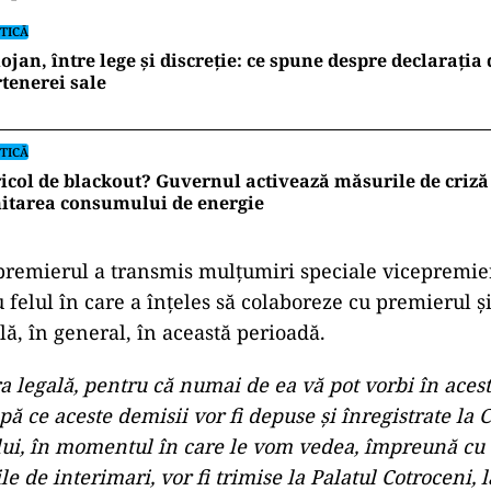
TICĂ
ojan, între lege și discreție: ce spune despre declarația
tenerei sale
TICĂ
icol de blackout? Guvernul activează măsurile de criză 
itarea consumului de energie
 premierul a transmis mulţumiri speciale vicepremi
 felul în care a înţeles să colaboreze cu premierul ş
, în general, în această perioadă.
a legală, pentru că numai de ea vă pot vorbi în ace
pă ce aceste demisii vor fi depuse şi înregistrate la 
ui, în momentul în care le vom vedea, împreună cu
e de interimari, vor fi trimise la Palatul Cotroceni, l