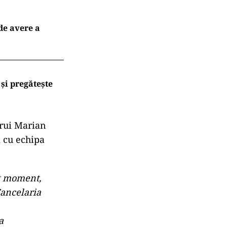
 de avere a
și pregătește
erui Marian
i cu echipa
st moment,
Cancelaria
a