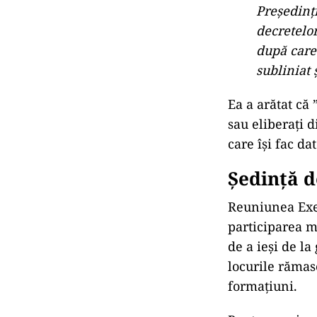
Preşedinţi
decretelor
după care 
subliniat 
Ea a arătat că 
sau eliberaţi d
care îşi fac dat
Ședință 
Reuniunea Exec
participarea mi
de a ieși de l
locurile rămase
formațiuni.