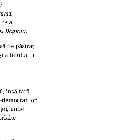
i
mari,
 ce a
us Dogioiu.
ă fie păstraţi
i a felului în
0, însă fără
al-democraților
ței, unde
orlalte