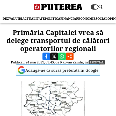
DEZVALUIRI
ACTUALITATE
POLITICĂ
FINANCIAR
ECONOMIE
SOCIAL
OPIN
Primăria Capitalei vrea să
delege transportul de călători
operatorilor regionali
Publicat: 24 mai 2021, 09:45, de
Răzvan Zamfir
, în
ESENȚIAL
Adaugă-ne ca sursă preferată în Google