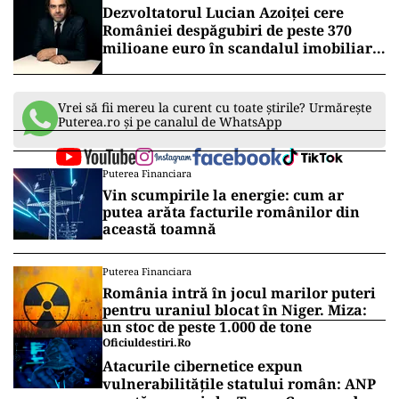
Proiectul poate fi citit
aici
.
ACTUALITATE
Guvernul analizează transferul ELCEN
către Primăria Capitalei
ACTUALITATE
Dezvoltatorul Lucian Azoiței cere
României despăgubiri de peste 370
milioane euro în scandalul imobiliar
Lagoon City București
Vrei să fii mereu la curent cu toate știrile? Urmărește
Puterea.ro și pe canalul de WhatsApp