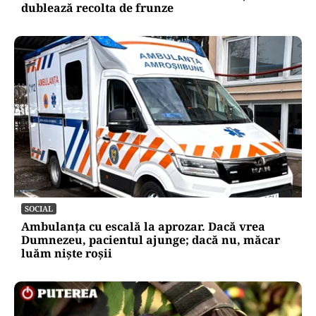
LIFESTYLE
Ce se pune la rădăcina leușteanului ca să
crească de doi metri. Calendarul care îți
dublează recolta de frunze