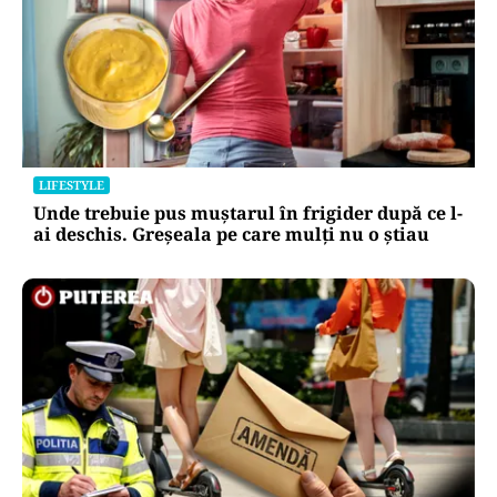
HOROSCOP
Horoscop 9 august 2026. Capricornii primesc o
veste neașteptată, Scorpionii deschid un capitol
sentimental