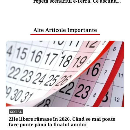
Puterea Financiara
Vin scumpirile la energie: cum ar
putea arăta facturile românilor din
această toamnă
Puterea Financiara
România intră în jocul marilor puteri
pentru uraniul blocat în Niger. Miza:
un stoc de peste 1.000 de tone
Oficiuldestiri.ro
Atacurile cibernetice expun
vulnerabilitățile statului român: ANP
repetă scenariul e‑Terra. Ce ascund
comunicările oficiale și cine răspunde
pentru mentenanța IT a instituțiilor
publice
Alte Articole Importante