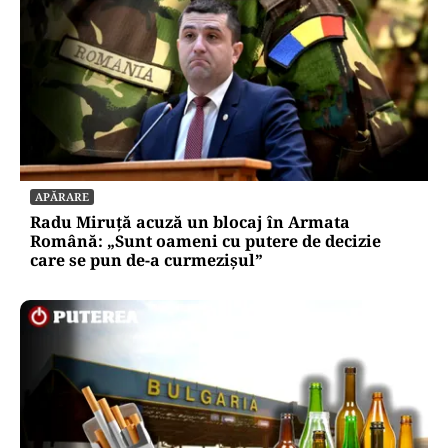
SOCIAL
Ambulanța cu escală la aprozar. Dacă vrea
Dumnezeu, pacientul ajunge; dacă nu, măcar
luăm niște roșii