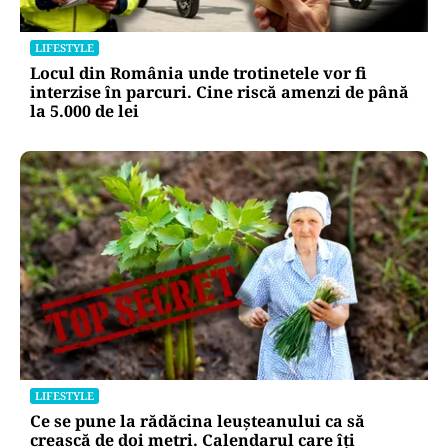
LIFESTYLE
Unde trebuie pus muștarul în frigider după ce l-
ai deschis. Greșeala pe care mulți nu o știau
LIFESTYLE
Locul din România unde trotinetele vor fi
interzise în parcuri. Cine riscă amenzi de până
la 5.000 de lei