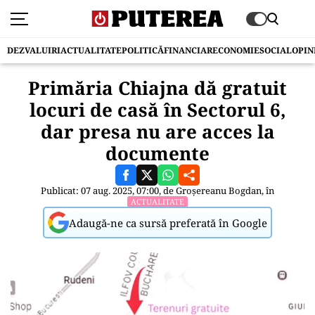
DEZVALUIRI
ACTUALITATE
POLITICĂ
FINANCIAR
ECONOMIE
SOCIAL
OPIN
Primăria Chiajna dă gratuit
locuri de casă în Sectorul 6,
dar presa nu are acces la
documente
Publicat: 07 aug. 2025, 07:00, de
Groșereanu Bogdan
, în
ACTUALITATE
Adaugă-ne ca sursă preferată în Google