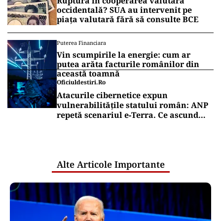
Ruptură în cooperarea valutară
occidentală? SUA au intervenit pe
piața valutară fără să consulte BCE
Puterea Financiara
Vin scumpirile la energie: cum ar
putea arăta facturile românilor din
această toamnă
Oficiuldestiri.ro
Atacurile cibernetice expun
vulnerabilitățile statului român: ANP
repetă scenariul e‑Terra. Ce ascund
comunicările oficiale și cine răspunde
pentru mentenanța IT a instituțiilor
publice
Alte Articole Importante