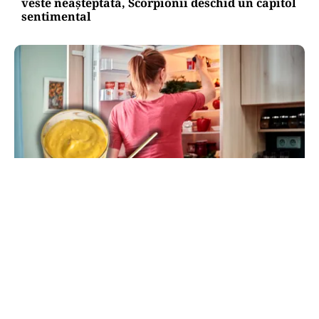
veste neașteptată, Scorpionii deschid un capitol
sentimental
LIFESTYLE
Unde trebuie pus muștarul în frigider după ce l-
ai deschis. Greșeala pe care mulți nu o știau
TOS
Politica Cookies
Protecția Datelor Personale