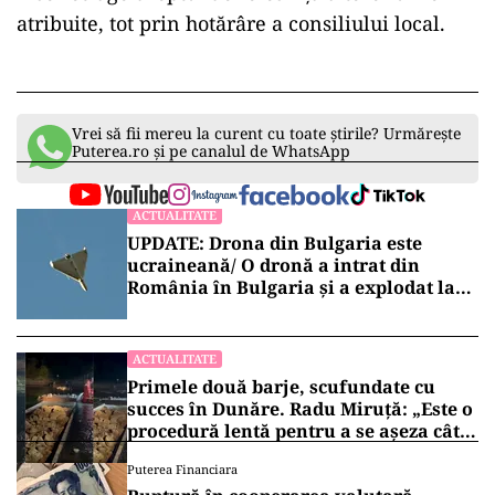
atribuite, tot prin hotărâre a consiliului local.
Vrei să fii mereu la curent cu toate știrile? Urmărește
Puterea.ro și pe canalul de WhatsApp
ACTUALITATE
UPDATE: Drona din Bulgaria este
ucraineană/ O dronă a intrat din
România în Bulgaria şi a explodat la
100 de metri de graniţă
ACTUALITATE
Primele două barje, scufundate cu
succes în Dunăre. Radu Miruță: „Este o
procedură lentă pentru a se așeza cât
mai bine”
Puterea Financiara