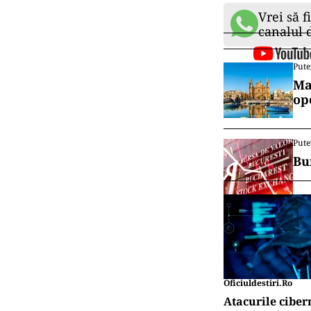
Vrei să f
canalul
Pute
Ma
op
Pute
Bu
Oficiuldestiri.ro
Atacurile ciber