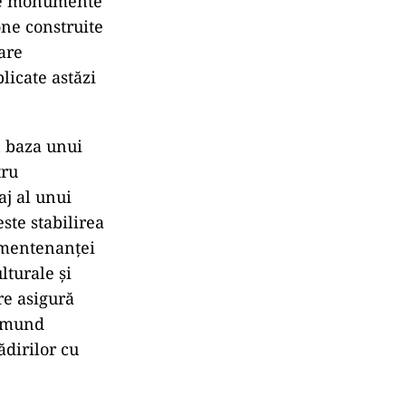
ile monumente
one construite
care
licate astăzi
n baza unui
tru
aj al unui
ste stabilirea
a mentenanței
lturale și
re asigură
dmund
ădirilor cu