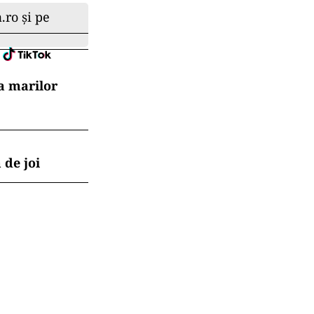
.ro și pe
a marilor
 de joi