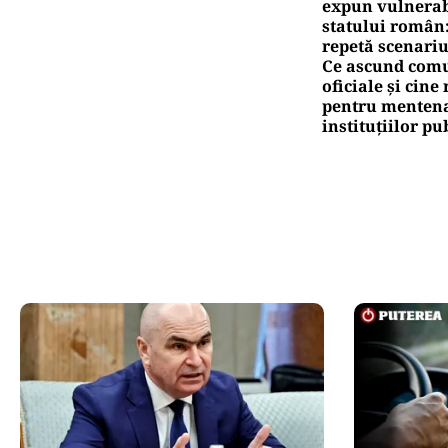
expun vulnerabi
statului român
repetă scenariu
Ce ascund comu
oficiale și cin
pentru mentena
instituțiilor pu