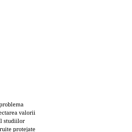
ă problema
ectarea valorii
 studiilor
ruite protejate