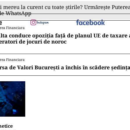
ii mereu la curent cu toate știrile? Urmărește Puterea
 de WhatsApp
rea Financiara
lta conduce opoziția față de planul UE de taxare 
eratori de jocuri de noroc
rea Financiara
rsa de Valori București a închis în scădere ședința
netice