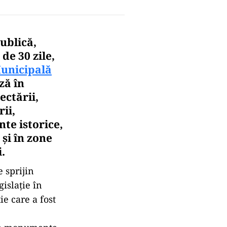
ublică,
e 30 zile,
unicipală
ză în
ctării,
rii,
te istorice,
și în zone
.
 sprijin
gislație în
ie care a fost