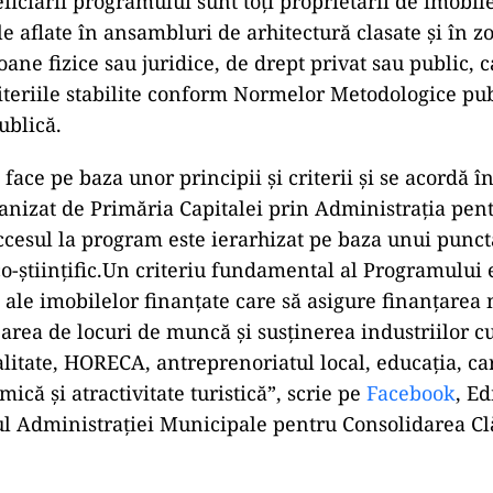
ficiarii programului sunt toți proprietarii de imob
le aflate în ansambluri de arhitectură clasate și în z
oane fizice sau juridice, de drept privat sau public, 
iteriile stabilite conform Normelor Metodologice pub
ublică.
face pe baza unor principii și criterii și se acordă î
anizat de Primăria Capitalei prin Administrația pen
ccesul la program este ierarhizat pe baza unui punct
co-științific.Un criteriu fundamental al Programului e
 ale imobilelor finanțate care să asigure finanțare
area de locuri de muncă și susținerea industriilor cu
talitate, HORECA, antreprenoriatul local, educația, ca
ică și atractivitate turistică”, scrie pe
Facebook
, E
ul Administrației Municipale pentru Consolidarea Cl