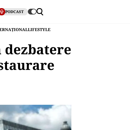
PODCAST
TERNAȚIONAL
LIFESTYLE
n dezbatere
staurare