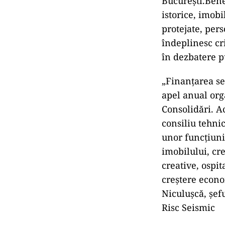
București.Bene
istorice, imobi
protejate, pers
îndeplinesc cr
în dezbatere p
„Finanțarea se 
apel anual org
Consolidări. A
consiliu tehni
unor funcțiuni
imobilului, cre
creative, ospi
creștere econom
Niculușcă, șef
Risc Seismic