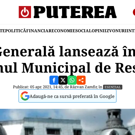
TE
POLITICĂ
FINANCIAR
ECONOMIE
SOCIAL
OPINII
ZVONURI
IN
enerală lansează î
ul Municipal de Re
Publicat: 05 apr. 2021, 14:45, de
Răzvan Zamfir
, în
ESENȚIAL
Adaugă-ne ca sursă preferată în Google