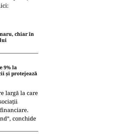
ici:
naru, chiar în
lui
e 9% la
ii și protejează
e largă la care
sociații
 financiare.
ând”, conchide