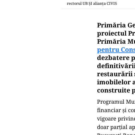
rectorul UB ȘI alianța CIVIS
Primăria Ge
proiectul P
Primăria Mu
pentru Cons
dezbatere p
definitivări
restaurării
imobilelor a
construite 
Programul Mun
financiar și co
vigoare privind
doar parțial ap