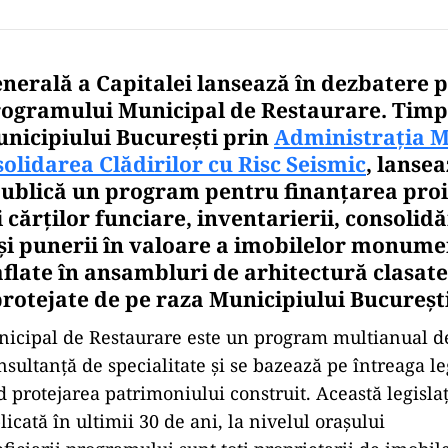
nerală a Capitalei lansează în dezbatere p
rogramului Municipal de Restaurare. Timp d
nicipiului București prin
Administrația M
olidarea Clădirilor cu Risc Seismic
, lansea
ublică un program pentru finanțarea proie
i cărților funciare, inventarierii, consolidă
 și punerii în valoare a imobilelor monumen
flate în ansambluri de arhitectură clasate 
protejate de pe raza Municipiului București
icipal de Restaurare este un program multianual de
nsultanță de specialitate și se bazează pe întreaga le
 protejarea patrimoniului construit. Această legislaț
licată în ultimii 30 de ani, la nivelul orașului