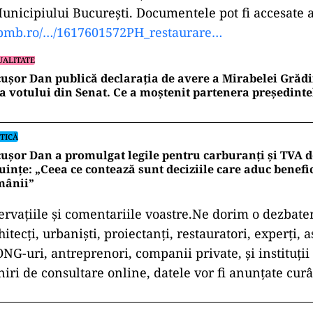
Municipiului București. Documentele pot fi accesate a
pmb.ro/…/1617601572PH_restaurare…
UALITATE
ușor Dan publică declarația de avere a Mirabelei Grădi
a votului din Senat. Ce a moștenit partenera președinte
TICĂ
ușor Dan a promulgat legile pentru carburanți și TVA d
uințe: „Ceea ce contează sunt deciziile care aduc benefic
mânii”
rvațiile și comentariile voastre.Ne dorim o dezbater
hitecți, urbaniști, proiectanți, restauratori, experți, a
NG-uri, antreprenori, companii private, și instituții
iri de consultare online, datele vor fi anunțate cur