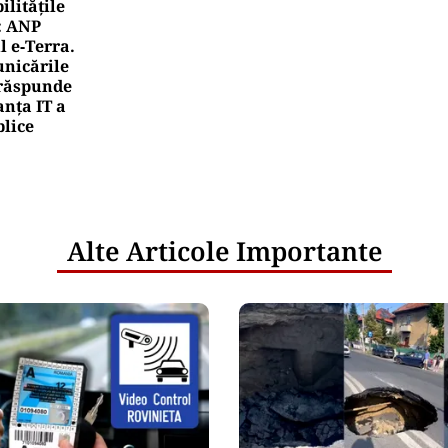
litățile
: ANP
l e‑Terra.
nicările
e răspunde
nța IT a
blice
Alte Articole Importante