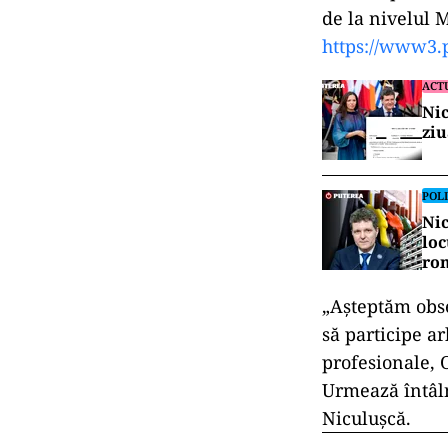
de la nivelul 
https://www3.
ACT
Nic
ziu
POLI
Nic
loc
ro
„Așteptăm obse
să participe ar
profesionale, O
Urmează întâln
Niculușcă.