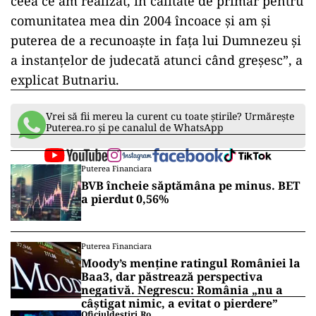
ceea ce am realizat, în calitate de primar pentru
comunitatea mea din 2004 încoace şi am şi
puterea de a recunoaşte in faţa lui Dumnezeu şi
a instanţelor de judecată atunci când greşesc”, a
explicat Butnariu.
Vrei să fii mereu la curent cu toate știrile? Urmărește
Puterea.ro și pe canalul de WhatsApp
Puterea Financiara
BVB încheie săptămâna pe minus. BET
a pierdut 0,56%
Puterea Financiara
Moody’s menține ratingul României la
Baa3, dar păstrează perspectiva
negativă. Negrescu: România „nu a
câștigat nimic, a evitat o pierdere”
Oficiuldestiri.ro