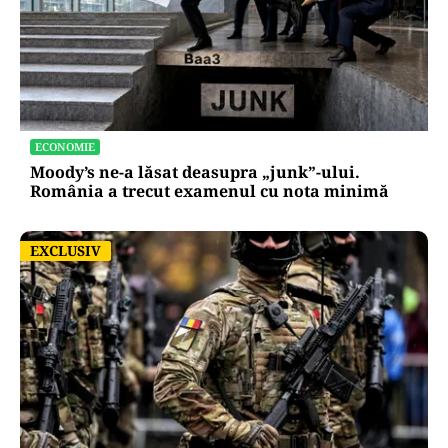
ECONOMIE
Moody’s ne-a lăsat deasupra „junk”-ului.
România a trecut examenul cu nota minimă
EXCLUSIV
EXCLUSIV