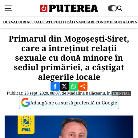
DEZVALUIRI
ACTUALITATE
POLITICĂ
FINANCIAR
ECONOMIE
SOCIAL
OPIN
Primarul din Mogoșești-Siret,
care a întreținut relații
sexuale cu două minore în
sediul primăriei, a câștigat
alegerile locale
Publicat: 28 sept. 2020, 08:07, de
Mădălina Bălăceanu
, în
ESENȚIAL
Adaugă-ne ca sursă preferată în Google