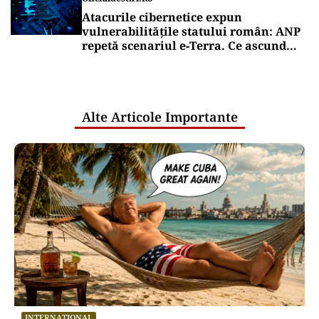
Atacurile cibernetice expun
vulnerabilitățile statului român: ANP
repetă scenariul e‑Terra. Ce ascund
comunicările oficiale și cine răspunde
pentru mentenanța IT a instituțiilor
publice
Alte Articole Importante
INTERNAȚIONAL