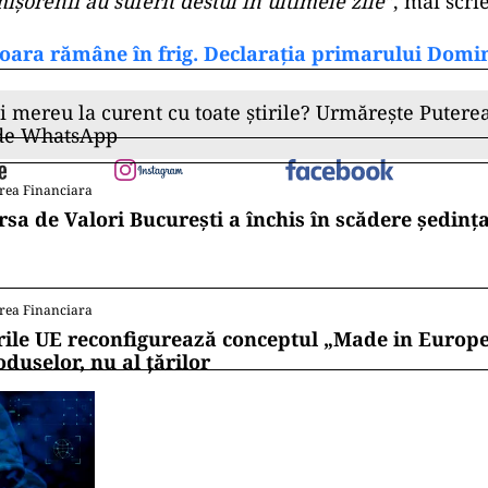
şorenii au suferit destul în ultimele zile”
, mai scrie
oara rămâne în frig. Declarația primarului Domin
ii mereu la curent cu toate știrile? Urmărește Puterea
 de WhatsApp
rea Financiara
rsa de Valori București a închis în scădere ședința
rea Financiara
rile UE reconfigurează conceptul „Made in Europe
oduselor, nu al țărilor