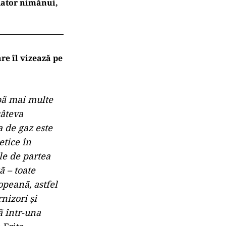
 dator nimănui,
re îl vizează pe
ã mai multe
câteva
 de gaz este
tice în
le de partea
ã – toate
peanã, astfel
nizori şi
ã într-una