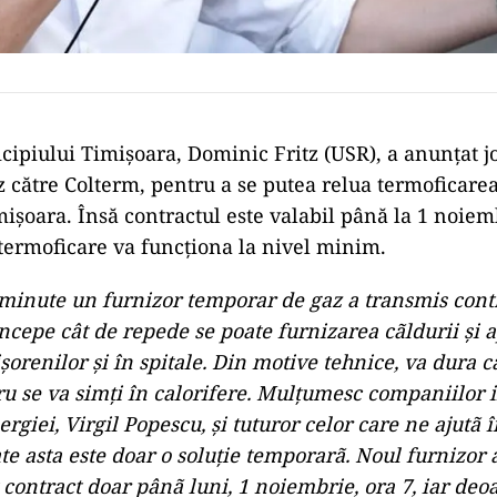
ipiului Timişoara, Dominic Fritz (USR), a anunţat jo
z către Colterm, pentru a se putea relua termoficare
işoara. Însă contractul este valabil până la 1 noiem
 termoficare va funcţiona la nivel minim.
minute un furnizor temporar de gaz a transmis cont
începe cât de repede se poate furnizarea cãldurii şi a
şorenilor şi în spitale. Din motive tehnice, va dura 
ru se va simţi în calorifere. Mulţumesc companiilor 
rgiei, Virgil Popescu, şi tuturor celor care ne ajutã 
te asta este doar o soluţie temporarã. Noul furnizor 
contract doar pânã luni, 1 noiembrie, ora 7, iar deo