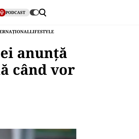
PODCAST
TERNAȚIONAL
LIFESTYLE
rei anunţă
nă când vor