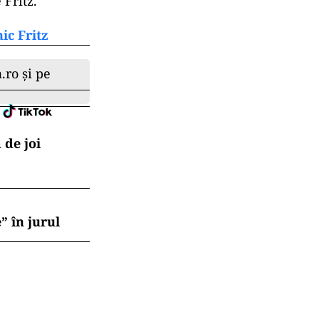
 Fritz.
ic Fritz
.ro și pe
 de joi
” în jurul