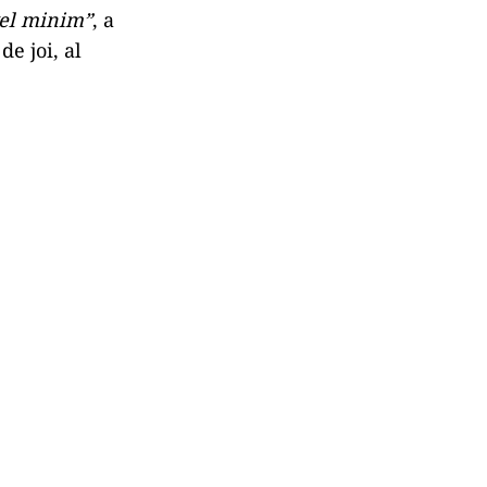
vel minim”
, a
e joi, al