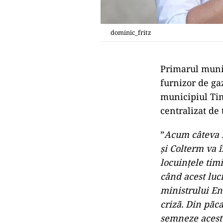
dominic_fritz
Primarul munic
furnizor de ga
municipiul Tim
centralizat de
”
Acum câteva 
şi Colterm va 
locuinţele timi
când acest luc
ministrului Ene
crizã. Din pãca
semneze acest 