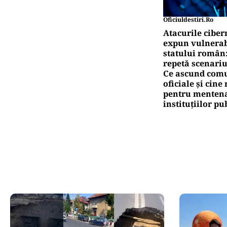
Oficiuldestiri.ro
Atacurile ciber
expun vulnerabi
statului român
repetă scenariu
Ce ascund comu
oficiale și cin
pentru mentena
instituțiilor pu