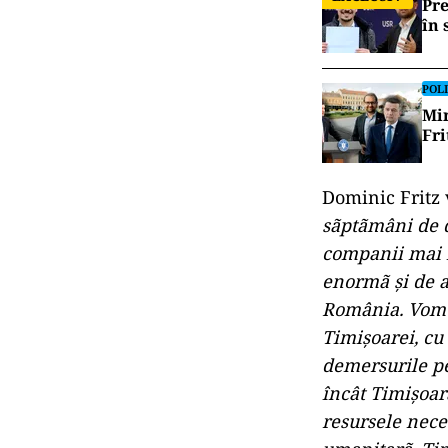
Pre
în 
POLI
Mir
Fri
Dominic Fritz 
sãptãmâni de di
companii mai m
enormã şi de a
România. Vom c
Timişoarei, cu 
demersurile p
încât Timişoara
resursele nece