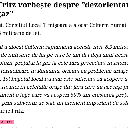
ritz vorbeşte despre ”dezorienta
gaz”
lui, Consiliul Local Timişoara a alocat Colterm numai
 milioane de lei.
al a alocat Colterm sãptãmâna aceastã încã 8,3 milioa
 de milioane de lei pe care le-am dat deja anul acest
lozia preţului la gaz la cote fãrã precedent în istori
termoficare în România, oricum cu probleme uriaşe, 
. Tot bugetul local nu mai este suficient sã acopere a
ra, nici în celelalte oraşe din ţarã care au aceeaşi p
lament o lege care va acoperi 50% din creşterea preţu
 prin subvenţii de stat, un element important de sol
nic Fritz.
UALITATE