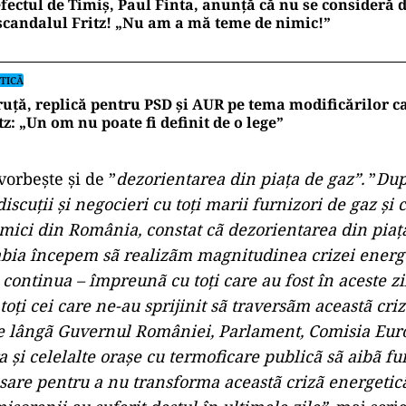
fectul de Timiș, Paul Finta, anunță că nu se consideră
scandalul Fritz! „Nu am a mă teme de nimic!”
TICĂ
uță, replică pentru PSD și AUR pe tema modificărilor ca
tz: „Un om nu poate fi definit de o lege”
vorbeşte şi de ”
dezorientarea din piaţa de gaz”.
”
Dup
scuţii şi negocieri cu toţi marii furnizori de gaz şi 
ici din România, constat cã dezorientarea din piaţa
bia începem sã realizãm magnitudinea crizei energe
ontinua – împreunã cu toţi care au fost în aceste zi
toţi cei care ne-au sprijinit sã traversãm aceastã criz
e lângã Guvernul României, Parlament, Comisia Euro
 şi celelalte oraşe cu termoficare publicã sã aibã fur
sare pentru a nu transforma aceastã crizã energetic