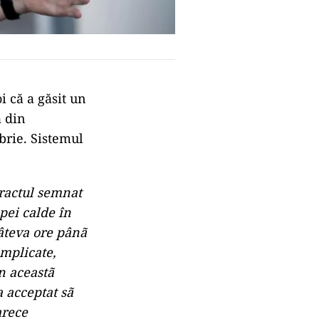
i că a găsit un
a din
brie. Sistemul
ractul semnat
pei calde în
câteva ore pânã
implicate,
în aceastã
a acceptat sã
arece