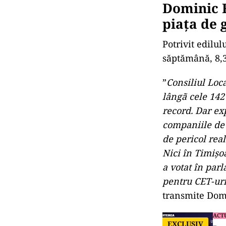
Dominic F
piaţa de 
Potrivit edilu
săptămână, 8,3
”
Consiliul Loc
lângã cele 142
record. Dar exp
companiile de 
de pericol real
Nici în Timişoa
a votat în par
pentru CET-uri
transmite Domi
ACT
EXCLUSIV