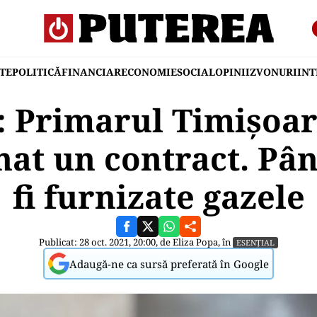
TE
POLITICĂ
FINANCIAR
ECONOMIE
SOCIAL
OPINII
ZVONURI
IN
: Primarul Timișoa
nat un contract. Pâ
fi furnizate gazele
Publicat: 28 oct. 2021, 20:00, de
Eliza Popa
, în
ESENȚIAL
Adaugă-ne ca sursă preferată în Google