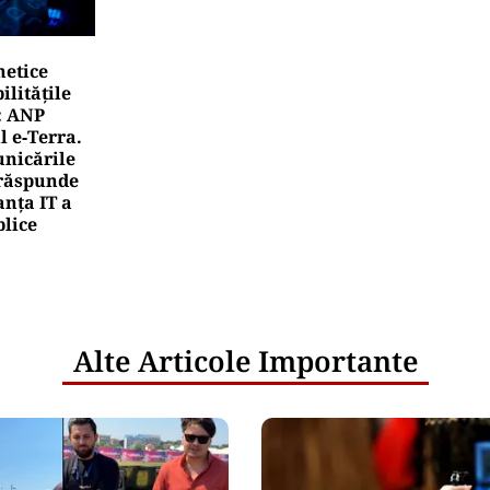
netice
litățile
: ANP
l e‑Terra.
nicările
e răspunde
nța IT a
blice
Alte Articole Importante