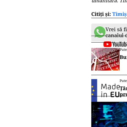
umanitarã. Timi
Citiți și:
Timiș
Vrei să f
canalul
Pute
Bu
Pute
Ță
pr