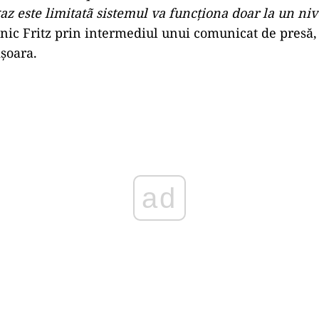
gaz este limitatã sistemul va funcţiona doar la un ni
ic Fritz prin intermediul unui comunicat de presă, d
şoara.
Play