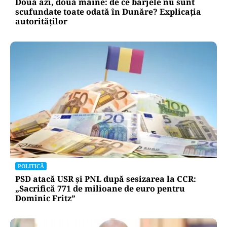
Două azi, două mâine: de ce barjele nu sunt
scufundate toate odată în Dunăre? Explicația
autorităților
POLITICĂ
PSD atacă USR și PNL după sesizarea la CCR:
„Sacrifică 771 de milioane de euro pentru
Dominic Fritz”