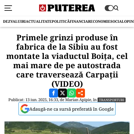
DEZVALUIRI
ACTUALITATE
POLITICĂ
FINANCIAR
ECONOMIE
SOCIAL
OPIN
Primele grinzi produse în
fabrica de la Sibiu au fost
montate la viaductul Boița, cel
mai mare de pe autostrada
care traversează Carpații
(VIDEO)
Publicat: 13 iun. 2025, 16:33, de
Marian Apipie
, în
TRANSPORTURI
Adaugă-ne ca sursă preferată în Google