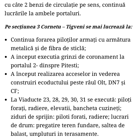
cu câte 2 benzi de circulație pe sens, continuă
lucrările la ambele portaluri.
Pe secțiunea 3 Cornetu – Tigveni se mai lucrează la:
Continua forarea piloților armați cu armătura
metalică și de fibra de sticlă;
A inceput executia grinzi de coronament la
portalul 2- dinspre Pitesti;
A început realizarea acceselor in vederea
construiri ecoductului peste râul Olt, DN7 și
CF;
La Viaducte 23, 28, 29, 30, 31 se execută: piloți
forați, radiere, elevatii, bancheta cuzineți;
ziduri de sprijin: piloti forati, radiere; lucrari
de drum: pregatire teren fundare, saltea de
balast, umpluturi in terasamente.