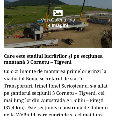
Vezi Galeria foto
4 Imagini
Care este stadiul lucrărilor și pe secțiunea
montană 3 Cornetu – Tigveni
Cu o zi înainte de montarea primelor grinzi la
viaductul Boița, secretarul de stat în
Transporturi, Irinel Ionel Scrioșteanu, s-a aflat
pe șantierul secțiunii 3 Cornetu – Tigveni, cel
mai lung lot din Autostrada A1 Sibiu – Pitești
(37,4 km). Este secțiunea construită de italienii
de la WeBuild, care cuprinde și cel mai lung