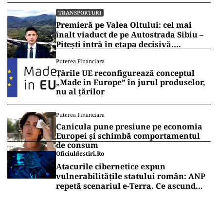
TRANSPORTURI
Premieră pe Valea Oltului: cel mai
înalt viaduct de pe Autostrada Sibiu –
Pitești intră în etapa decisivă.
Secretarul de stat Horațiu Cosma
Puterea Financiara
anunță unde s-a ajuns cu lucrările
Țările UE reconfigurează conceptul
(VIDEO)
„Made in Europe” în jurul produselor,
nu al țărilor
Puterea Financiara
Canicula pune presiune pe economia
Europei și schimbă comportamentul
de consum
Oficiuldestiri.ro
Atacurile cibernetice expun
vulnerabilitățile statului român: ANP
repetă scenariul e‑Terra. Ce ascund
comunicările oficiale și cine răspunde
pentru mentenanța IT a instituțiilor
publice