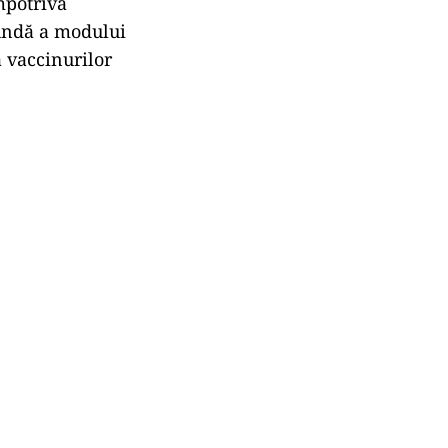
mpotriva
fundă a modului
 vaccinurilor