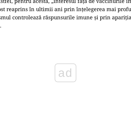
stfel, pentru acesta, „interesul faţă de vaccinurile î
ost reaprins în ultimii ani prin înţelegerea mai pro
smul controlează răspunsurile imune şi prin apariţia
.
ad