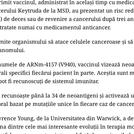
rimit vaccinul, administrat în acelaşi timp cu medi
erului Keytruda de la MSD, au prezentat un risc re
 de deces sau de revenire a cancerului după trei an
 tratate numai cu medicamentul anticancer.
mite organismului să atace celulele canceroase și să
anomului.
numele de ARNm-4157 (V940), vaccinul vizează neoa
li specifici fiecărui pacient în parte. Aceştia sunt 
pot fi recunoscuţi de sistemul imunitar.
 recunoaşte până la 34 de neoantigeni şi activează 
al bazat pe mutaţiile unice în fiecare caz de cancer
rence Young, de la Universitatea din Warwick, a de
una dintre cele mai interesante evoluţii în terapia 