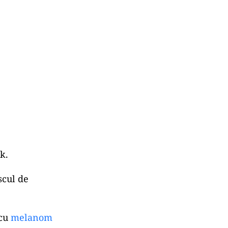
k.
scul de
 cu
melanom