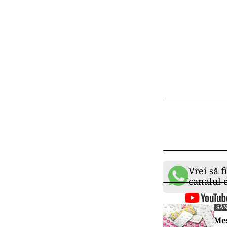
Vrei să f
canalul
SĂ
Mes