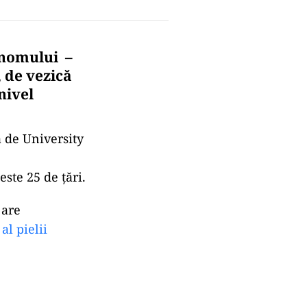
anomului –
 de vezică
 nivel
ă de University
ste 25 de ţări.
 are
al pielii