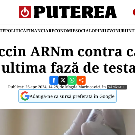
TE
POLITICĂ
FINANCIAR
ECONOMIE
SOCIAL
OPINII
ZVONURI
IN
ccin ARNm contra c
 ultima fază de test
Publicat: 26 apr. 2024, 14:28, de
Magda Marincovici
, în
SĂNĂTATE
Adaugă-ne ca sursă preferată în Google