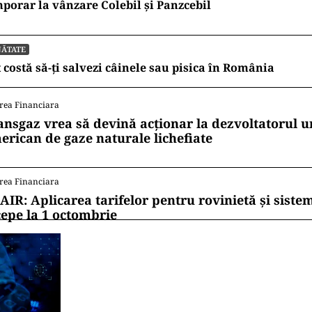
porar la vânzare Colebil și Panzcebil
NĂTATE
 costă să-ți salvezi câinele sau pisica în România
rea Financiara
ansgaz vrea să devină acționar la dezvoltatorul u
erican de gaze naturale lichefiate
rea Financiara
AIR: Aplicarea tarifelor pentru rovinietă și siste
cepe la 1 octombrie