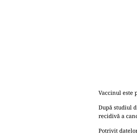
Vaccinul este
După studiul d
recidivă a can
Potrivit datel