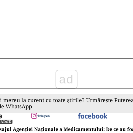
ad
ii mereu la curent cu toate știrile? Urmărește Puterea
 de WhatsApp
NĂTATE
ajul Agenției Naționale a Medicamentului: De ce au fos