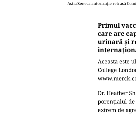
AstraZeneca autorizație retrasă Com
Primul vac
care are ca
urinară și r
internaționa
Aceasta este u
College London
www.merck.com,
Dr. Heather Sh
porențialul d
extrem de agres