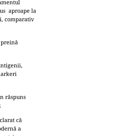
camentul
dus aproape la
i, comparativ
 preină
ntigenii,
markeri
un răspuns
.
clarat că
modernă a