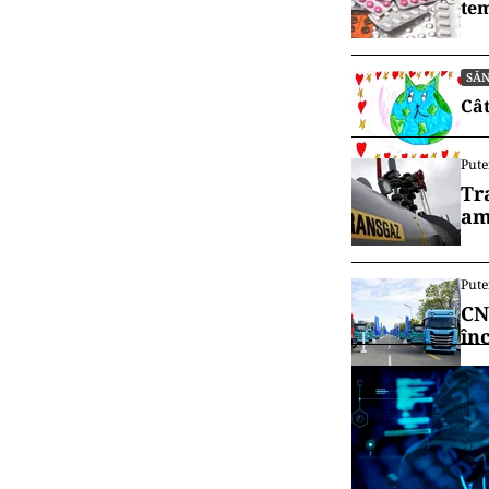
tem
SĂ
Cât
Pute
Tr
am
Pute
CN
în