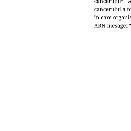
cancerului”. A
cancerului a f
în care organi
ARN mesager”