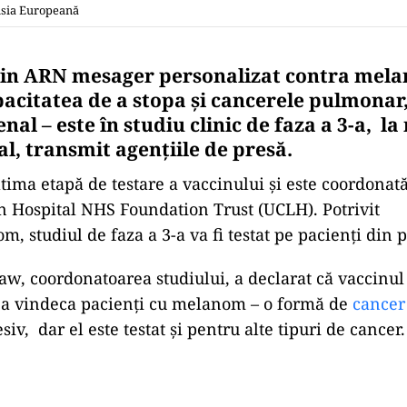
isia Europeană
cin ARN mesager personalizat contra mel
pacitatea de a stopa și cancerele pulmonar,
enal – este în studiu clinic de faza a 3-a, la
l, transmit agențiile de presă.
ltima etapă de testare a vaccinului și este coordonat
 Hospital NHS Foundation Trust (UCLH). Potrivit
 studiul de faza a 3-a va fi testat pe pacienţi din pe
aw, coordonatoarea studiului, a declarat că vaccinul
e a vindeca pacienți cu melanom – o formă de
cancer 
iv, dar el este testat și pentru alte tipuri de cancer.
Play