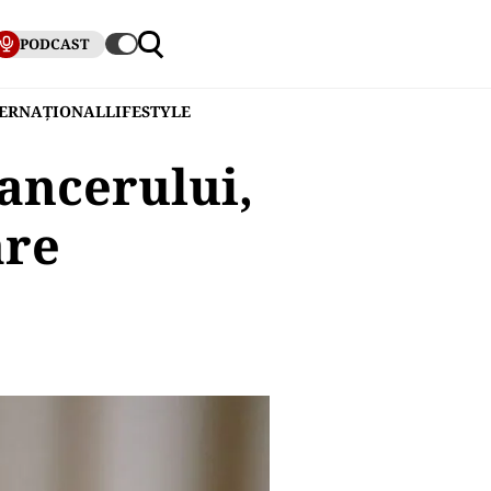
PODCAST
TERNAȚIONAL
LIFESTYLE
ancerului,
are