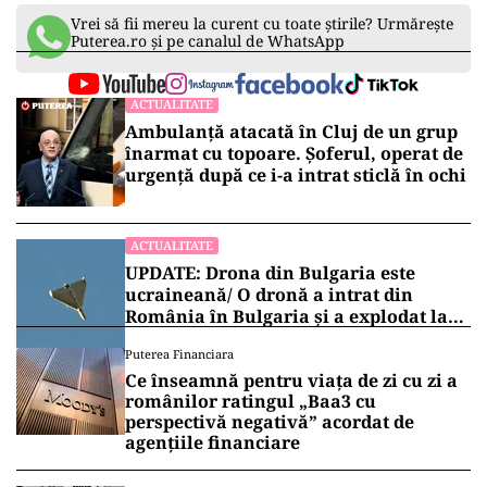
Vrei să fii mereu la curent cu toate știrile? Urmărește
Puterea.ro și pe canalul de WhatsApp
ACTUALITATE
Ambulanță atacată în Cluj de un grup
înarmat cu topoare. Șoferul, operat de
urgență după ce i-a intrat sticlă în ochi
ACTUALITATE
UPDATE: Drona din Bulgaria este
ucraineană/ O dronă a intrat din
România în Bulgaria şi a explodat la
100 de metri de graniţă
Puterea Financiara
Ce înseamnă pentru viața de zi cu zi a
românilor ratingul „Baa3 cu
perspectivă negativă” acordat de
agențiile financiare