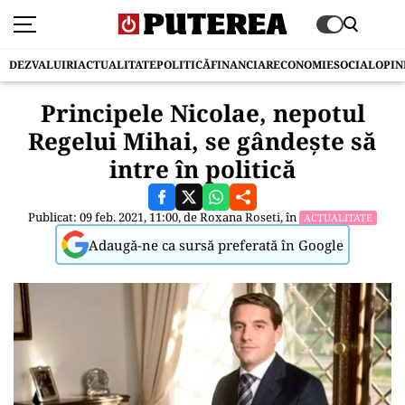
DEZVALUIRI
ACTUALITATE
POLITICĂ
FINANCIAR
ECONOMIE
SOCIAL
OPIN
Principele Nicolae, nepotul
Regelui Mihai, se gândește să
intre în politică
Publicat: 09 feb. 2021, 11:00, de
Roxana Roseti
, în
ACTUALITATE
Adaugă-ne ca sursă preferată în Google