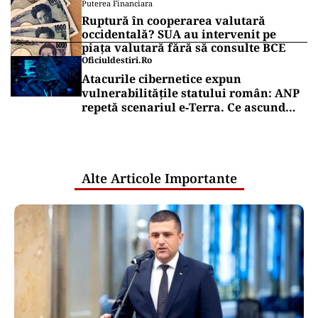
Puterea Financiara
Ruptură în cooperarea valutară
occidentală? SUA au intervenit pe
piața valutară fără să consulte BCE
Oficiuldestiri.ro
Atacurile cibernetice expun
vulnerabilitățile statului român: ANP
repetă scenariul e‑Terra. Ce ascund
comunicările oficiale și cine răspunde
pentru mentenanța IT a instituțiilor
publice
Alte Articole Importante