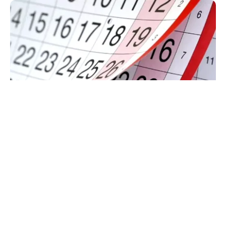
SOCIAL
Zile libere rămase în 2026. Când se mai poate
face punte până la finalul anului
TOS
Politica Cookies
Protecția Datelor Personale
Despre Noi
Publicitate
Echipa
© 2026, toate drepturile rezervate puterea.ro