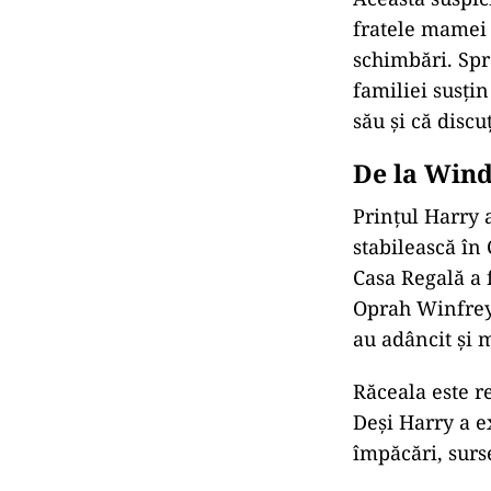
fratele mamei s
schimbări. Spr
familiei susțin
său și că discu
De la Wind
Prințul Harry a
stabilească în 
Casa Regală a f
Oprah Winfrey,
au adâncit și m
Răceala este re
Deși Harry a e
împăcări, surse