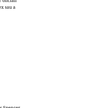
 oficiali
ex sau a
es Spencer,