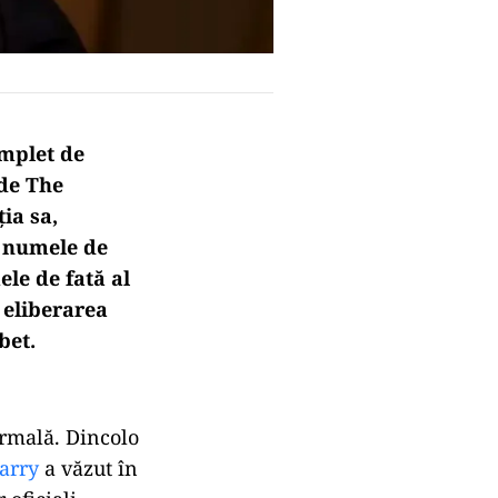
omplet de
 de The
ia sa,
a numele de
ele de fată al
 eliberarea
bet.
rmală. Dincolo
Harry
a văzut în