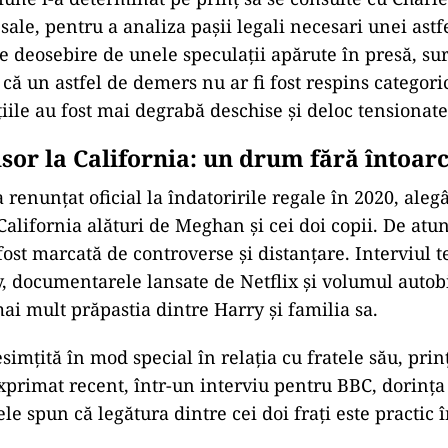
ale, pentru a analiza pașii legali necesari unei astf
e deosebire de unele speculații apărute în presă, su
 că un astfel de demers nu ar fi fost respins categor
țiile au fost mai degrabă deschise și deloc tensionate
sor la California: un drum fără întoar
 renunțat oficial la îndatoririle regale în 2020, aleg
California alături de Meghan și cei doi copii. De atun
ost marcată de controverse și distanțare. Interviul t
 documentarele lansate de Netflix și volumul autob
ai mult prăpastia dintre Harry și familia sa.
simțită în mod special în relația cu fratele său, pri
xprimat recent, într-un interviu pentru BBC, dorința
le spun că legătura dintre cei doi frați este practic 