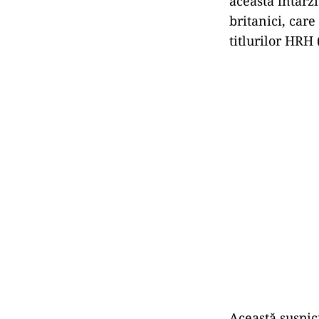
această întârzi
britanici, care
titlurilor HRH
Această suspic