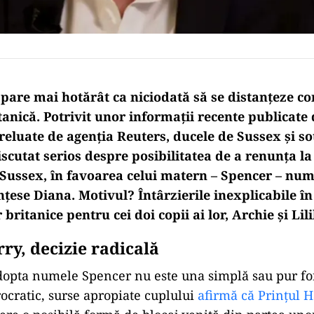
 pare mai hotărât ca niciodată să se distanțeze c
anică. Potrivit unor informații recente publicate
eluate de agenția Reuters, ducele de Sussex și soț
scutat serios despre posibilitatea de a renunța l
 Sussex, în favoarea celui matern – Spencer – num
nțese Diana. Motivul? Întârzierile inexplicabile în
britanice pentru cei doi copii ai lor, Archie și Lili
ry, decizie radicală
dopta numele Spencer nu este una simplă sau pur fo
rocratic, surse apropiate cuplului
afirmă că Prințul 