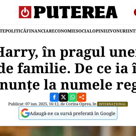
TE
POLITICĂ
FINANCIAR
ECONOMIE
SOCIAL
OPINII
ZVONURI
IN
Harry, în pragul une
de familie. De ce ia 
nunțe la numele re
Publicat: 07 iun. 2025, 16:12, de
Corina Oprea
, în
INTERNAȚIONAL
Adaugă-ne ca sursă preferată în Google