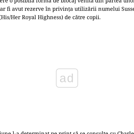
ere o posibilă formă de blocaj venită din partea unor
 ar fi avut rezerve în privința utilizării numelui Suss
 (His/Her Royal Highness) de către copii.
Play
iune l-a determinat pe prinț să se consulte cu Charl