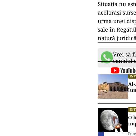
Situația nu est
acelorași surse
urma unei dispu
sale în Regatul
natură juridică
Vrei să f
canalul
IN
Al-
lu
IN
O b
im
Pute