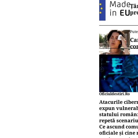
Ță
pr
Pute
Ca
co
Oficiuldestiri.ro
Atacurile ciber
expun vulnerabi
statului român
repetă scenariu
Ce ascund comu
oficiale și cin