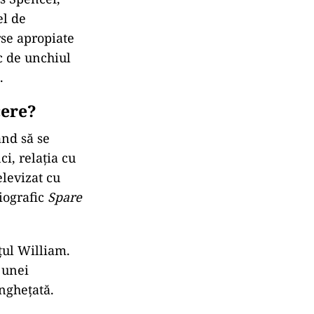
el de
rse apropiate
ic de unchiul
.
cere?
ând să se
ci, relația cu
elevizat cu
iografic
Spare
nțul William.
 unei
înghețată.