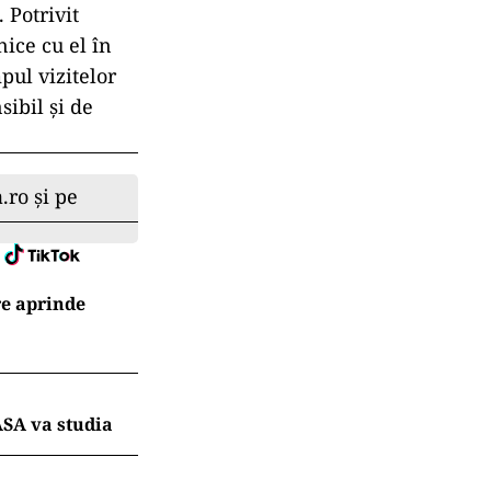
 Potrivit
nice cu el în
pul vizitelor
sibil și de
.ro și pe
re aprinde
ASA va studia