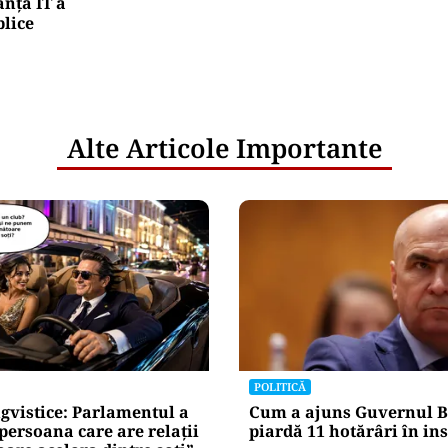
nța IT a
blice
Alte Articole Importante
POLITICĂ
gvistice: Parlamentul a
Cum a ajuns Guvernul B
„persoana care are relații
piardă 11 hotărâri în in