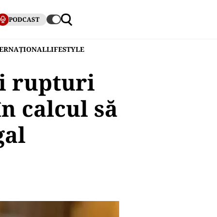
PODCAST
TERNAȚIONAL
LIFESTYLE
i rupturi
în calcul să
gal