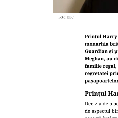
Foto: BBC
Prințul Harry
monarhia brit
Guardian și pr
Meghan, au di
familie regal,
regretatei pri
pașapoartelor 
Prințul Har
Decizia de a a
de aspectul bi