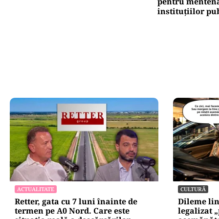
pentru mentena
instituțiilor pu
ACTUALITATE
CULTURĂ
Retter, gata cu 7 luni înainte de
Dileme lin
termen pe A0 Nord. Care este
legalizat 