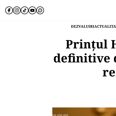
DEZVALUIRI
ACTUALITA
Prințul 
definitive 
re