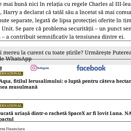
e mai bună nici în relația cu regele Charles al III-lea.
, Harry a declarat că tatăl său a încetat să mai comu
te separate, legată de lipsa protecției oferite în tim
 Unit. Se pare că problema securității – un punct sen
 – a contribuit semnificativ la tensiunea dintre ei.
ii mereu la curent cu toate știrile? Urmărește Puterea
 de WhatsApp
TERNAȚIONAL
Aqsa, fitilul Ierusalimului: o luptă pentru câteva hecta
mea musulmană
TERNAȚIONAL
ucată uriașă dintr-o rachetă SpaceX ar fi lovit Luna. N
pactul
rea Financiara