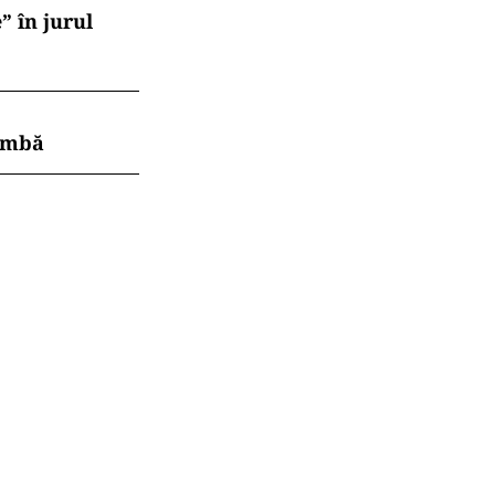
” în jurul
himbă