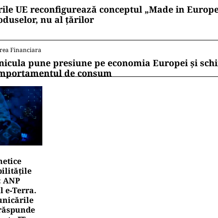
rile UE reconfigurează conceptul „Made in Europe
oduselor, nu al țărilor
rea Financiara
nicula pune presiune pe economia Europei și sc
mportamentul de consum
netice
litățile
: ANP
l e‑Terra.
nicările
e răspunde