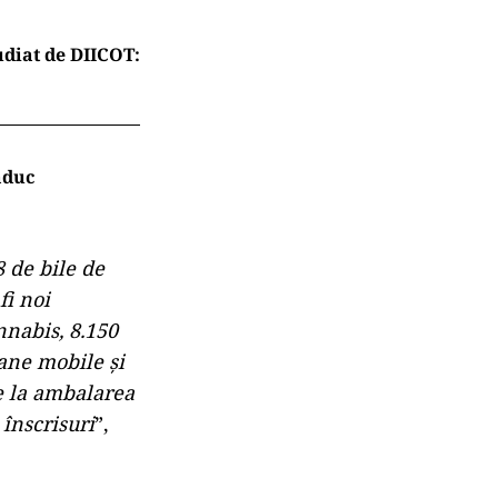
diat de DIICOT:
aduc
8 de bile de
fi noi
nabis, 8.150
oane mobile şi
te la ambalarea
 înscrisuri
”,