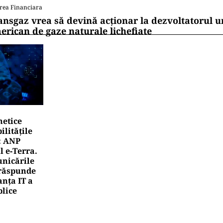
rea Financiara
ansgaz vrea să devină acționar la dezvoltatorul u
erican de gaze naturale lichefiate
netice
litățile
: ANP
l e‑Terra.
nicările
e răspunde
nța IT a
blice