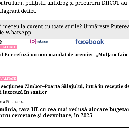
atru luni, poliţiştii antidrog şi procurorii DIICOT au 
flagrant delict.
ii mereu la curent cu toate știrile? Urmărește Puterea
 de WhatsApp
UALITATE
l Boc refuză un nou mandat de premier: „Mulțam fain, a
UALITATE
 secțiunea Zimbor–Poarta Sălajului, intră în recepție de
 lucrează în șantier
rea Financiara
mânia, țara UE cu cea mai redusă alocare bugetar
ntru cercetare și dezvoltare, în 2025