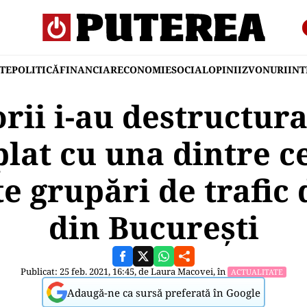
TE
POLITICĂ
FINANCIAR
ECONOMIE
SOCIAL
OPINII
ZVONURI
IN
rii i-au destructurat
lat cu una dintre c
e grupări de trafic 
din București
Publicat: 25 feb. 2021, 16:45, de
Laura Macovei
, în
ACTUALITATE
Adaugă-ne ca sursă preferată în Google