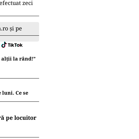
efectuat zeci
.ro și pe
lții la rând!”
 luni. Ce se
ă pe locuitor