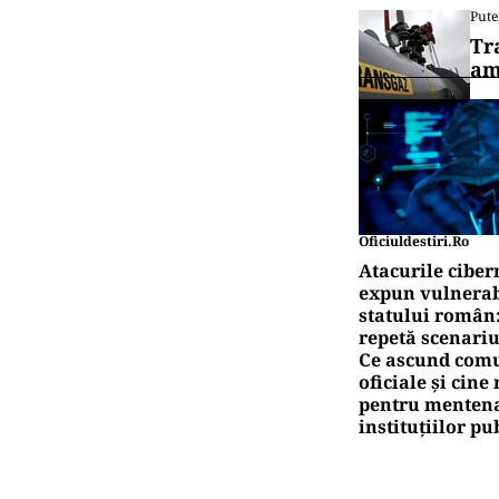
Pute
Tr
am
Oficiuldestiri.ro
Atacurile ciber
expun vulnerabi
statului român
repetă scenariu
Ce ascund comu
oficiale și cin
pentru mentena
instituțiilor pu