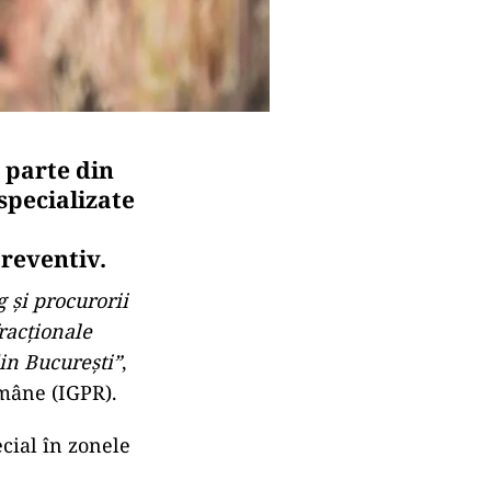
 parte din
specializate
preventiv.
g şi procurorii
racţionale
din Bucureşti”
,
omâne (IGPR).
ecial în zonele