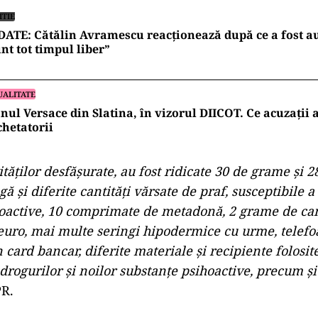
ITIE
ATE: Cătălin Avramescu reacționează după ce a fost au
nt tot timpul liber”
UALITATE
nul Versace din Slatina, în vizorul DIICOT. Ce acuzații 
hetatorii
tăţilor desfăşurate, au fost ridicate 30 de grame şi 2
ă şi diferite cantităţi vărsate de praf, susceptibile a 
oactive, 10 comprimate de metadonă, 2 grame de can
0 euro, mai multe seringi hipodermice cu urme, telef
 card bancar, diferite materiale şi recipiente folosi
drogurilor şi noilor substanţe psihoactive, precum şi
PR.