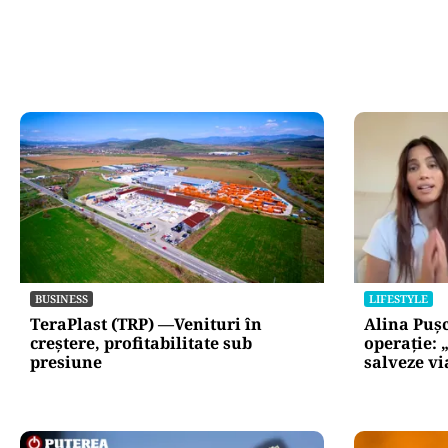
BUSINESS
LIFESTYLE
TeraPlast (TRP) —Venituri în
Alina Puș
creștere, profitabilitate sub
operație: 
presiune
salveze vi