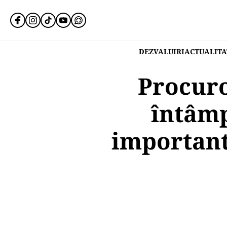
DEZVALUIRI
ACTUALITA
Procuro
întâmp
important