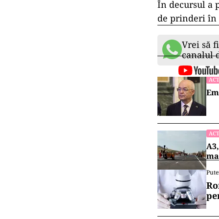
În decursul a p
de prinderi în 
Vrei să f
canalul
ACT
Emi
ACT
A3,
mai
Pute
Ro
pe