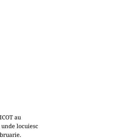
IICOT au
e unde locuiesc
ebruarie.