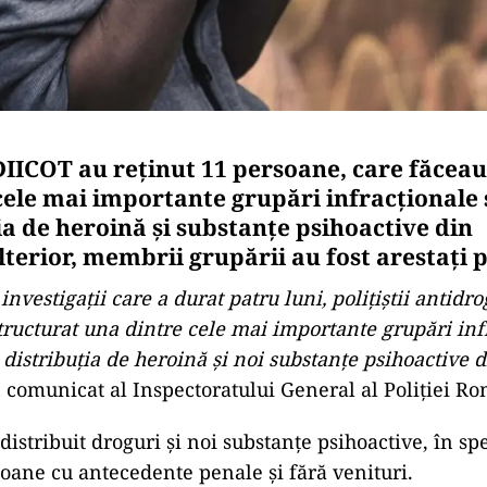
DIICOT au reţinut 11 persoane, care făceau
cele mai importante grupări infracţionale 
ia de heroină şi substanţe psihoactive din
terior, membrii grupării au fost arestați 
nvestigaţii care a durat patru luni, poliţiştii antidro
ructurat una dintre cele mai importante grupări inf
 distribuţia de heroină şi noi substanţe psihoactive 
comunicat al Inspectoratului General al Poliţiei R
distribuit droguri şi noi substanţe psihoactive, în sp
soane cu antecedente penale şi fără venituri.