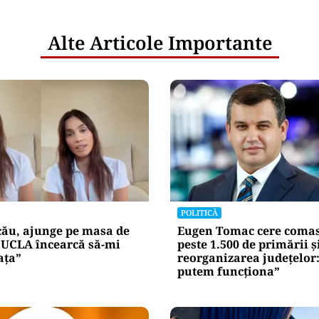
Alte Articole Importante
POLITICĂ
cău, ajunge pe masa de
Eugen Tomac cere comas
„UCLA încearcă să-mi
peste 1.500 de primării ș
ața”
reorganizarea județelor
putem funcționa”