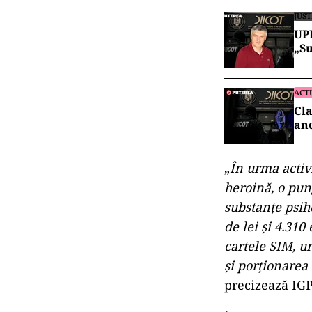
JUST
UPD
„Su
ACT
Cla
anc
„
În urma activi
heroină, o pung
substanţe psih
de lei şi 4.31
cartele SIM, un
şi porţionarea 
precizează IG