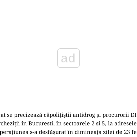
Play
at se precizează căpoliţiştii antidrog şi procurorii D
cheziţii în Bucureşti, în sectoarele 2 şi 5, la adresel
Operațiunea s-a desfășurat în dimineața zilei de 23 f