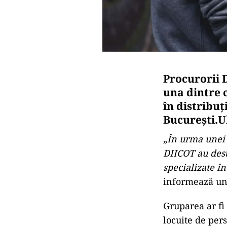
Procurorii 
una dintre 
în distribuţ
Bucureşti.Ul
„
În urma unei i
DIICOT au dest
specializate în
informează un 
Gruparea ar fi 
locuite de per