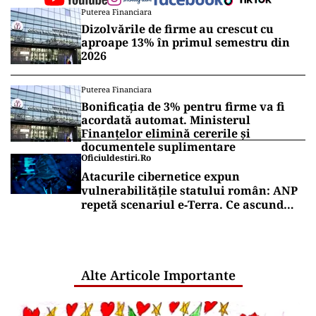
Puterea Financiara
Dizolvările de firme au crescut cu
aproape 13% în primul semestru din
2026
Puterea Financiara
Bonificația de 3% pentru firme va fi
acordată automat. Ministerul
Finanțelor elimină cererile și
documentele suplimentare
Oficiuldestiri.ro
Atacurile cibernetice expun
vulnerabilitățile statului român: ANP
repetă scenariul e‑Terra. Ce ascund
comunicările oficiale și cine răspunde
pentru mentenanța IT a instituțiilor
publice
Alte Articole Importante