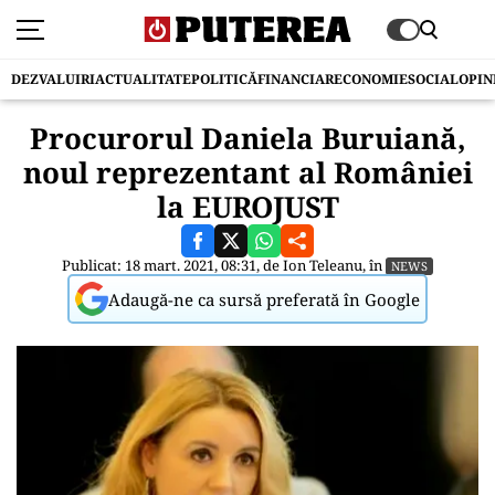
DEZVALUIRI
ACTUALITATE
POLITICĂ
FINANCIAR
ECONOMIE
SOCIAL
OPIN
Procurorul Daniela Buruiană,
noul reprezentant al României
la EUROJUST
Publicat: 18 mart. 2021, 08:31, de
Ion Teleanu
, în
NEWS
Adaugă-ne ca sursă preferată în Google