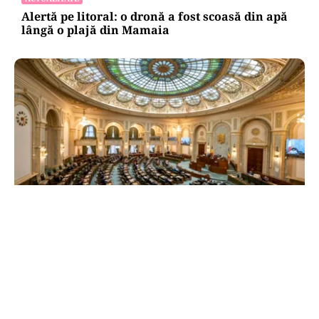
Alertă pe litoral: o dronă a fost scoasă din apă
lângă o plajă din Mamaia
POLITICĂ
Reforma ANI trece de Senat după un scandal
politic. Amendamentul privind partenerii
demnitarilor a inflamat dezbaterile