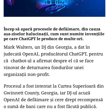
Încep să apară procesele de defăimare, din cauza
aşa-ziselor halucinaţii, cum sunt numite invenţiile
pe care ChatGPT le produce de multe ori.
Mark Walters, un DJ din Georgia, a dat în
judecată OpenAI, producătorul ChatGPT, pentru
că chatbot-ul a afirmat despre el că se face
vinovat de deturnarea fondurilor unei
organizaţii non-profit.
Procesul a fost intentat la Curtea Superioară din
Gwinnett County, Georgia, iar DJ-ul acuză
OpenAI de defăimare şi cere drept recompensă
o sumă de bani care nu a fost făcută publică.