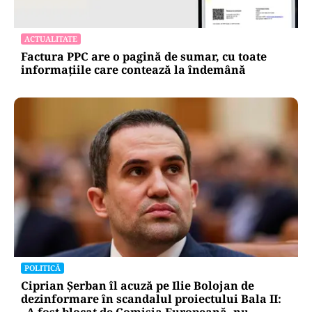
ACTUALITATE
Factura PPC are o pagină de sumar, cu toate
informațiile care contează la îndemână
POLITICĂ
Ciprian Șerban îl acuză pe Ilie Bolojan de
dezinformare în scandalul proiectului Bala II:
„A fost blocat de Comisia Europeană, nu