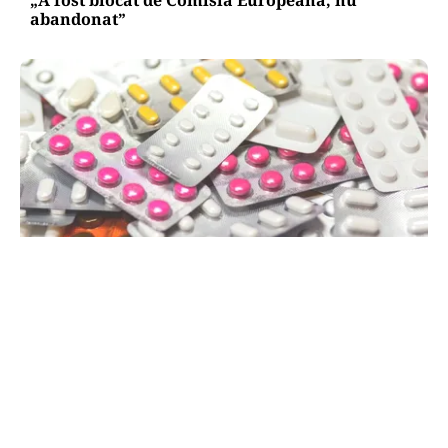
abandonat”
SĂNĂTATE
Mesajul Agenției Naționale a Medicamentului:
De ce au fost blocate temporar la vânzare
Colebil și Panzcebil
TOS
Politica Cookies
Protecția Datelor Personale