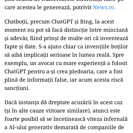
care acestea le generează, potrivit
News.ro.
Chatboţii, precum ChatGPT şi Bing, la acest
moment nu pot să facă distincție între minciună
şi adevăr, fiind prinşi de multe ori că inventează
fapte şi date. S-a ajuns chiar ca invenţiile boţilor
să aibă implicaţii serioase în lumea reală. Spre
exemplu, un avocat cu mare experienţă a folosit
ChatGPT pentru a-şi crea pledoaria, care a fost
plină de informaţii false, iar acum acesta riscă
sancţiuni.
Dacă instanţa dă dreptate acuzării în acest caz
(şi în alte cauze viitoare similare), atunci este
foarte posibil să se încetinească viteza infernală
a AI-ului generativ demarată de companiile de