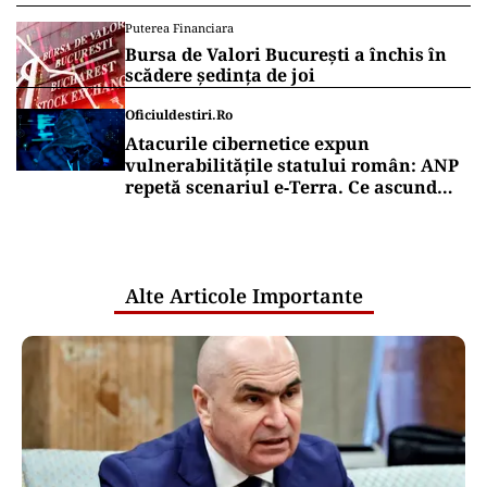
Puterea Financiara
Bursa de Valori București a închis în
scădere ședința de joi
Oficiuldestiri.ro
Atacurile cibernetice expun
vulnerabilitățile statului român: ANP
repetă scenariul e‑Terra. Ce ascund
comunicările oficiale și cine răspunde
pentru mentenanța IT a instituțiilor
publice
Alte Articole Importante