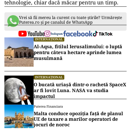
tehnologie, chiar dacă măcar pentru un timp.
Vrei să fii mereu la curent cu toate știrile? Urmărește
Puterea.ro și pe canalul de WhatsApp
INTERNAȚIONAL
Al-Aqsa, fitilul Ierusalimului: o luptă
pentru câteva hectare aprinde lumea
musulmană
INTERNAȚIONAL
O bucată uriașă dintr-o rachetă SpaceX
ar fi lovit Luna. NASA va studia
impactul
Puterea Financiara
Malta conduce opoziția față de planul
UE de taxare a marilor operatori de
jocuri de noroc