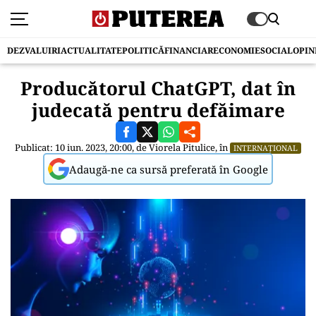
DEZVALUIRI
ACTUALITATE
POLITICĂ
FINANCIAR
ECONOMIE
SOCIAL
OPIN
Producătorul ChatGPT, dat în
judecată pentru defăimare
Publicat: 10 iun. 2023, 20:00, de
Viorela Pitulice
, în
INTERNAȚIONAL
Adaugă-ne ca sursă preferată în Google