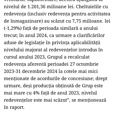
nivelul de 1.201,36 milioane lei. Cheltuielile cu
redevența (inclusiv redevența pentru activitatea
de înmagazinare) au scăzut cu 7,75 milioane. lei
(-1,29%) față de perioada similară a anului
trecut; în anul 2024, ca urmare a clarificărilor
aduse de legislație în privința aplicabilității
nivelului majorat al redevențelor introdus în
cursul anului 2023, Grupul a recalculat
redevența aferentă perioadei 27 octombrie
2023-31 decembrie 2024 la cotele mai mici
menționate de acordurile de concesiune; drept
urmare, deși producția obținută de Grup este
mai mare cu 4% față de anul 2023, nivelul
redevențelor este mai scăzut”, se menționează
în raport.