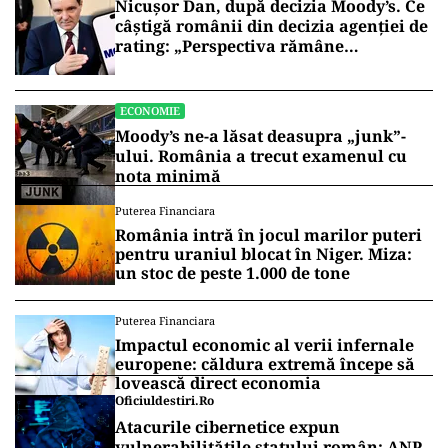
Nicușor Dan, după decizia Moody’s. Ce
câștigă românii din decizia agenției de
rating: „Perspectiva rămâne
rezervată”
ECONOMIE
Moody’s ne-a lăsat deasupra „junk”-
ului. România a trecut examenul cu
nota minimă
Puterea Financiara
România intră în jocul marilor puteri
pentru uraniul blocat în Niger. Miza:
un stoc de peste 1.000 de tone
Puterea Financiara
Impactul economic al verii infernale
europene: căldura extremă începe să
lovească direct economia
Oficiuldestiri.ro
Atacurile cibernetice expun
vulnerabilitățile statului român: ANP