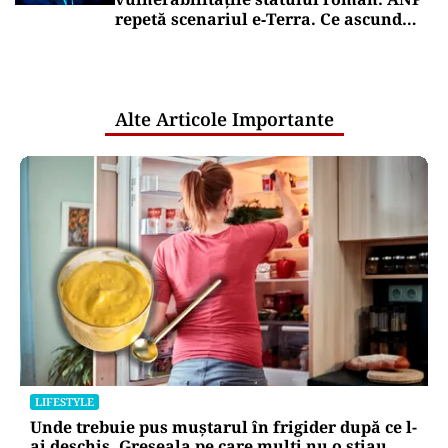
repetă scenariul e‑Terra. Ce ascund
comunicările oficiale și cine răspunde
pentru mentenanța IT a instituțiilor
publice
Alte Articole Importante
LIFESTYLE
Unde trebuie pus muștarul în frigider după ce l-
ai deschis. Greșeala pe care mulți nu o știau