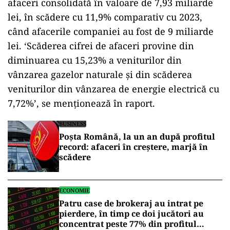
afaceri consolidată în valoare de 7,93 miliarde
lei, în scădere cu 11,9% comparativ cu 2023,
când afacerile companiei au fost de 9 miliarde
lei. ‘Scăderea cifrei de afaceri provine din
diminuarea cu 15,23% a veniturilor din
vânzarea gazelor naturale și din scăderea
veniturilor din vânzarea de energie electrică cu
7,72%’, se menționează în raport.
BUSINESS
Poșta Română, la un an după profitul
record: afaceri în creștere, marjă în
scădere
ECONOMIE
Patru case de brokeraj au intrat pe
pierdere, în timp ce doi jucători au
concentrat peste 77% din profitul