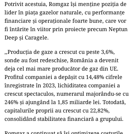
Potrivit acestuia, Romgaz își menține poziția de
lider în piața gazelor naturale, cu performanțe
financiare și operaționale foarte bune, care vor
fi întărite în viitor prin proiecte precum Neptun
Deep și Caragele.
,,Producția de gaze a crescut cu peste 3,6%,
sonde au fost redeschise, România a devenit
deja cel mai mare producător de gaz din UE.
Profitul companiei a depășit cu 14,48% cifrele
înregistrate în 2023, lichiditatea companiei a
crescut spectaculos, numerarul majorându-se cu
246% și ajungând la 1,85 miliarde lei. Totodată,
capitalurile proprii au crescut cu 22,82%,
consolidând stabilitatea financiară a grupului.
Romgaz a continuat să își optimizeze costurile,