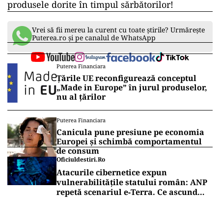
produsele dorite în timpul sărbătorilor!
Vrei să fii mereu la curent cu toate știrile? Urmărește
Puterea.ro și pe canalul de WhatsApp
Puterea Financiara
Țările UE reconfigurează conceptul
„Made in Europe” în jurul produselor,
nu al țărilor
Puterea Financiara
Canicula pune presiune pe economia
Europei și schimbă comportamentul
de consum
Oficiuldestiri.ro
Atacurile cibernetice expun
vulnerabilitățile statului român: ANP
repetă scenariul e‑Terra. Ce ascund
comunicările oficiale și cine răspunde
pentru mentenanța IT a instituțiilor