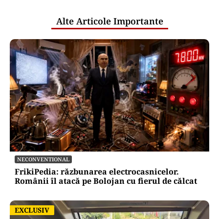
publice
Alte Articole Importante
NECONVENTIONAL
FrikiPedia: răzbunarea electrocasnicelor.
Românii îl atacă pe Bolojan cu fierul de călcat
EXCLUSIV
EXCLUSIV