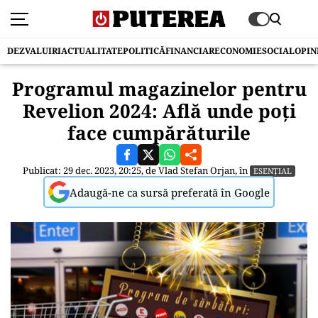
DEZVALUIRI
ACTUALITATE
POLITICĂ
FINANCIAR
ECONOMIE
SOCIAL
OPIN
Programul magazinelor pentru
Revelion 2024: Află unde poți
face cumpărăturile
Publicat: 29 dec. 2023, 20:25, de
Vlad Stefan Orjan
, în
ESENȚIAL
Adaugă-ne ca sursă preferată în Google