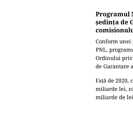
Programul No
ședința de G
comisionulu
Conform unei p
PNL, programul
Ordinului priv
de Garantare a
Față de 2020, 
miliarde lei, 
miliarde de le