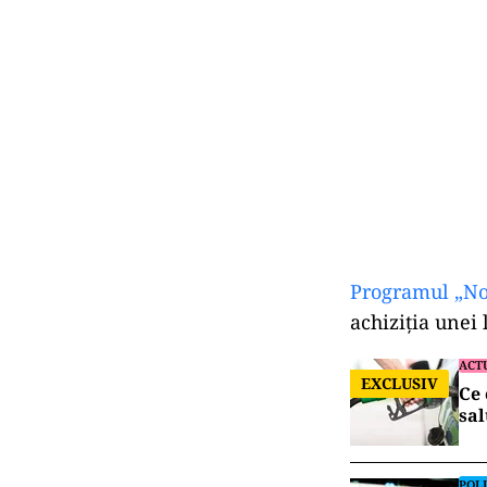
Programul „No
achiziția unei 
ACT
EXCLUSIV
Ce 
sal
POLI