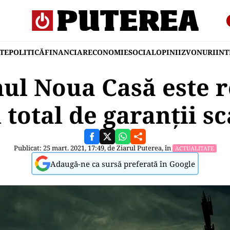
TE
POLITICĂ
FINANCIAR
ECONOMIE
SOCIAL
OPINII
ZVONURI
IN
l Noua Casă este r
 total de garanții s
Publicat: 25 mart. 2021, 17:49, de
Ziarul Puterea
, în
ACTUALITATE
Adaugă-ne ca sursă preferată în Google