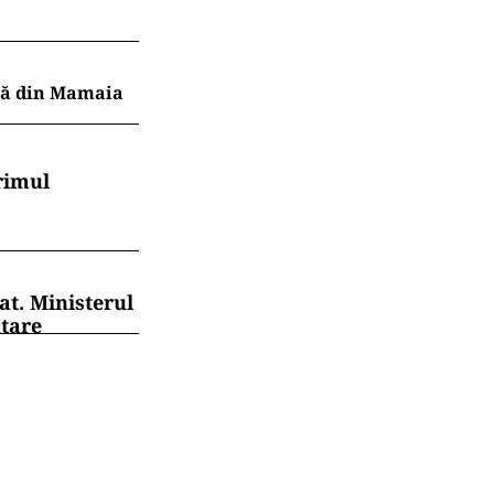
ajă din Mamaia
rimul
at. Ministerul
ntare