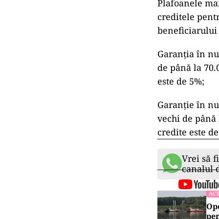
Plafoanele max
creditele pentr
beneficiarului
Garanția în nu
de până la 70.0
este de 5%;
Garanție în nu
vechi de până l
credite este d
Vrei să f
canalul
ACT
Ope
pen