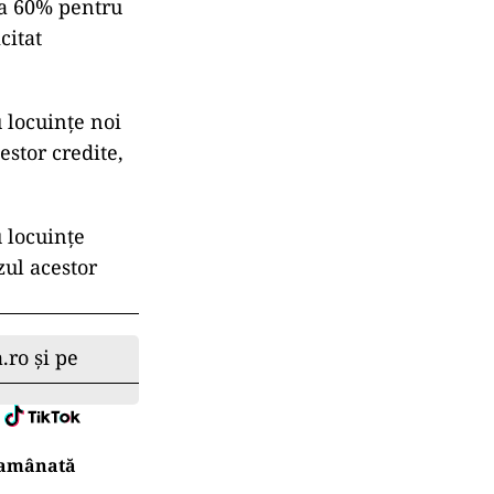
la 60% pentru
citat
 locuințe noi
estor credite,
 locuințe
zul acestor
.ro și pe
r amânată