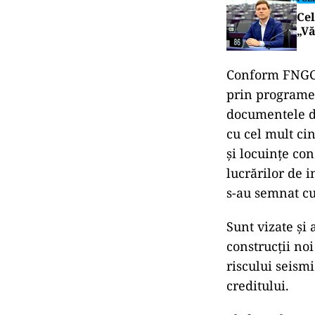
Cel
„Vă
Conform FNGCIM
prin programel
documentele de
cu cel mult cin
și locuinţe co
lucrărilor de i
s-au semnat cu 
Sunt vizate și 
construcții noi
riscului seismi
creditului.