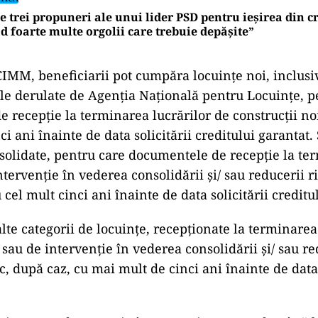
e trei propuneri ale unui lider PSD pentru ieșirea din cr
d foarte multe orgolii care trebuie depășite”
M, beneficiarii pot cumpăra locuințe noi, inclusiv
e derulate de Agenția Națională pentru Locuințe, p
 recepție la terminarea lucrărilor de construcții no
ci ani înainte de data solicitării creditului garantat. 
nsolidate, pentru care documentele de recepție la te
ntervenție în vederea consolidării și/ sau reducerii r
cel mult cinci ani înainte de data solicitării creditu
alte categorii de locuințe, recepționate la terminarea
 sau de intervenție în vederea consolidării și/ sau re
c, după caz, cu mai mult de cinci ani înainte de data 