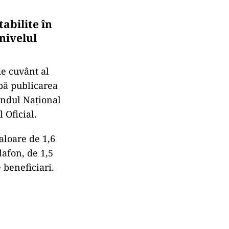
abilite în
nivelul
de cuvânt al
pă publicarea
ondul Național
 Oficial.
aloare de 1,6
lafon, de 1,5
 beneficiari.