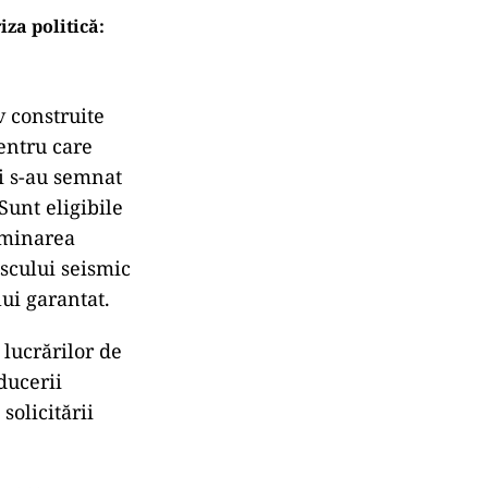
iza politică:
 construite
entru care
i s-au semnat
Sunt eligibile
rminarea
iscului seismic
lui garantat.
 lucrărilor de
ducerii
solicitării