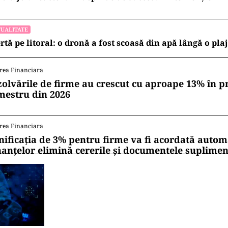
UALITATE
rtă pe litoral: o dronă a fost scoasă din apă lângă o pl
rea Financiara
zolvările de firme au crescut cu aproape 13% în p
mestru din 2026
rea Financiara
nificația de 3% pentru firme va fi acordată autom
nanțelor elimină cererile și documentele suplime