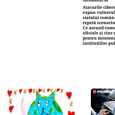
Oficiuldestiri.ro
Atacurile ciber
expun vulnerabi
statului român
repetă scenariu
Ce ascund comu
oficiale și cin
pentru mentena
instituțiilor pu