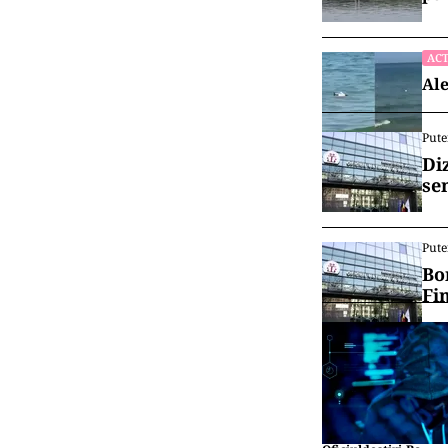
ACT
Ale
Pute
Di
se
Pute
Bo
Fi