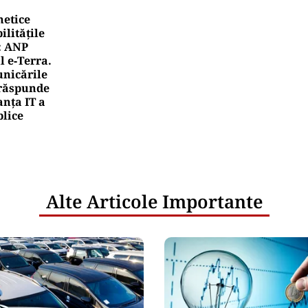
netice
litățile
: ANP
l e‑Terra.
nicările
e răspunde
nța IT a
blice
Alte Articole Importante