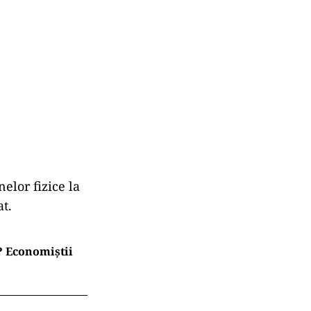
elor fizice la
at.
t? Economiștii