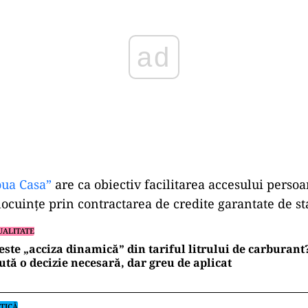
ua Casa”
are ca obiectiv facilitarea accesului persoan
locuințe prin contractarea de credite garantate de st
UALITATE
este „acciza dinamică” din tariful litrului de carburan
ută o decizie necesară, dar greu de aplicat
TICĂ