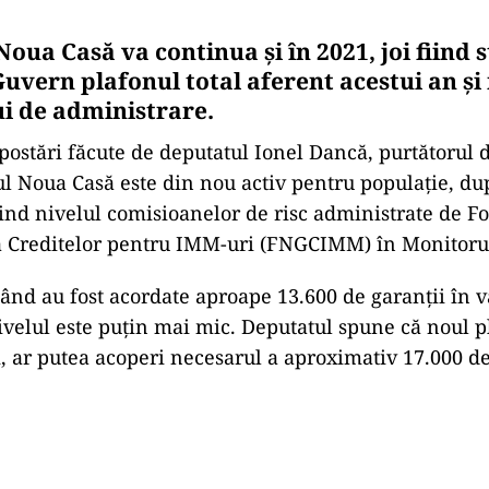
ua Casă va continua și în 2021, joi fiind st
uvern plafonul total aferent acestui an și 
i de administrare.
ostări făcute de deputatul Ionel Dancă, purtătorul 
 Noua Casă este din nou activ pentru populație, du
ind nivelul comisioanelor de risc administrate de F
 Creditelor pentru IMM-uri (FNGCIMM) în Monitorul
când au fost acordate aproape 13.600 de garanții în v
nivelul este puțin mai mic. Deputatul spune că noul p
i, ar putea acoperi necesarul a aproximativ 17.000 de
Play