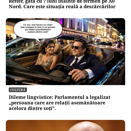
Retter, gata cu 7 luni înainte de termen pe A0
Nord. Care este situația reală a descărcărilor
CULTURĂ
Dileme lingvistice: Parlamentul a legalizat
„persoana care are relații asemănătoare
acelora dintre soți”.