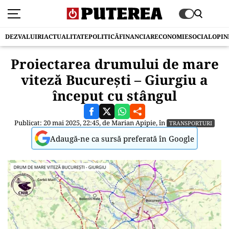
DEZVALUIRI
ACTUALITATE
POLITICĂ
FINANCIAR
ECONOMIE
SOCIAL
OPIN
Proiectarea drumului de mare
viteză București – Giurgiu a
început cu stângul
Publicat: 20 mai 2025, 22:45, de
Marian Apipie
, în
TRANSPORTURI
Adaugă-ne ca sursă preferată în Google