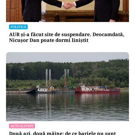
POLITICĂ
AUR și-a făcut site de suspendare. Deocamdată,
Nicușor Dan poate dormi liniștit
ACTUALITATE
Două azi, două mâine: de ce barjele nu sunt