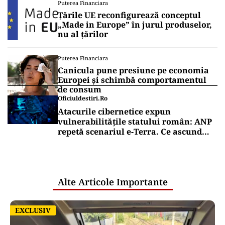
Puterea Financiara
anunță unde s-a ajuns cu lucrările
Țările UE reconfigurează conceptul
(VIDEO)
„Made in Europe” în jurul produselor,
nu al țărilor
Puterea Financiara
Canicula pune presiune pe economia
Europei și schimbă comportamentul
de consum
Oficiuldestiri.ro
Atacurile cibernetice expun
vulnerabilitățile statului român: ANP
repetă scenariul e‑Terra. Ce ascund
comunicările oficiale și cine răspunde
pentru mentenanța IT a instituțiilor
publice
Alte Articole Importante
EXCLUSIV
EXCLUSIV