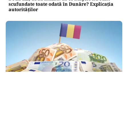
scufundate toate odată în Dunăre? Explicația
autorităților
POLITICĂ
PSD atacă USR și PNL după sesizarea la CCR:
„Sacrifică 771 de milioane de euro pentru
Dominic Fritz”