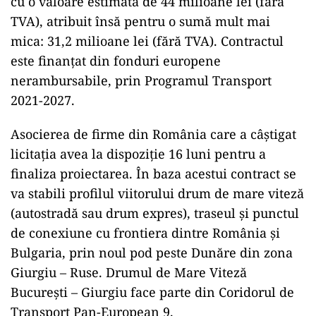
cu o valoare estimată de 44 milioane lei (fără
TVA), atribuit însă pentru o sumă mult mai
mica: 31,2 milioane lei (fără TVA). Contractul
este finanțat din fonduri europene
nerambursabile, prin Programul Transport
2021-2027.
Asocierea de firme din România care a câștigat
licitația avea la dispoziție 16 luni pentru a
finaliza proiectarea. În baza acestui contract se
va stabili profilul viitorului drum de mare viteză
(autostradă sau drum expres), traseul și punctul
de conexiune cu frontiera dintre România și
Bulgaria, prin noul pod peste Dunăre din zona
Giurgiu – Ruse. Drumul de Mare Viteză
București – Giurgiu face parte din Coridorul de
Transport Pan-European 9.