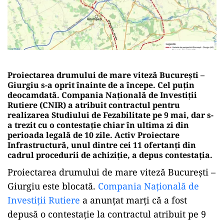
Proiectarea drumului de mare viteză București –
Giurgiu s-a oprit înainte de a începe. Cel puțin
deocamdată. Compania Națională de Investiții
Rutiere (CNIR) a atribuit contractul pentru
realizarea Studiului de Fezabilitate pe 9 mai, dar s-
a trezit cu o contestație chiar în ultima zi din
perioada legală de 10 zile. Activ Proiectare
Infrastructură, unul dintre cei 11 ofertanți din
cadrul procedurii de achiziție, a depus contestația.
Proiectarea drumului de mare viteză București –
Giurgiu este blocată.
Compania Națională de
Investiții Rutiere
a anunțat marți că a fost
depusă o contestație la contractul atribuit pe 9