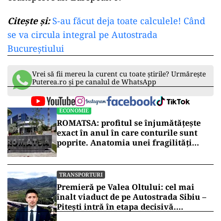
Citește și:
S-au făcut deja toate calculele! Când
se va circula integral pe Autostrada
Bucureștiului
Vrei să fii mereu la curent cu toate știrile? Urmărește
Puterea.ro și pe canalul de WhatsApp
ECONOMIE
ROMATSA: profitul se înjumătățește
exact în anul în care conturile sunt
poprite. Anatomia unei fragilități
anunțate
TRANSPORTURI
Premieră pe Valea Oltului: cel mai
înalt viaduct de pe Autostrada Sibiu –
Pitești intră în etapa decisivă.
Secretarul de stat Horațiu Cosma