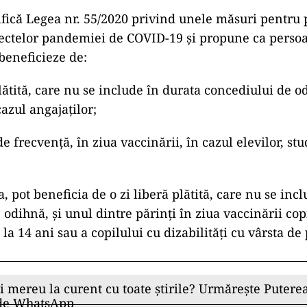
ifică Legea nr. 55/2020 privind unele măsuri pentru 
ectelor pandemiei de COVID-19 și propune ca persoa
beneficieze de:
plătită, care nu se include în durata concediului de o
cazul angajaților;
 de frecvență, în ziua vaccinării, în cazul elevilor, stu
 pot beneficia de o zi liberă plătită, care nu se inc
odihnă, și unul dintre părinți în ziua vaccinării cop
la 14 ani sau a copilului cu dizabilități cu vârsta de
ii mereu la curent cu toate știrile? Urmărește Puterea
 de WhatsApp