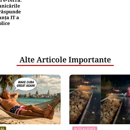
nicările
e răspunde
nța IT a
blice
Alte Articole Importante
NAL
ACTUALITATE