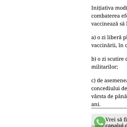
Inițiativa mod
combaterea ef
vaccinează să 
a) o zi liberă 
vaccinării, în 
b) o zi scutire
militarilor;
c) de asemenea,
concediului de 
vârsta de până 
ani.
Vrei să f
canalul