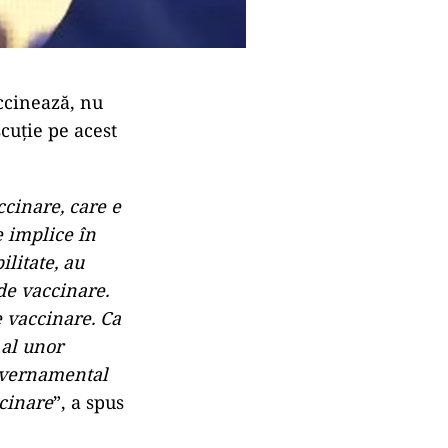
accinează, nu
scuție pe acest
ccinare, care e
e implice în
litate, au
de vaccinare.
e vaccinare. Ca
 al unor
guvernamental
ccinare
”, a spus