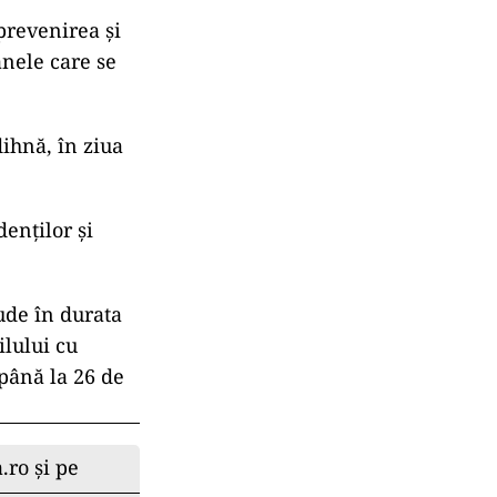
prevenirea și
nele care se
dihnă, în ziua
denților și
lude în durata
ilului cu
 până la 26 de
.ro și pe