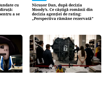
fundate cu
Nicușor Dan, după decizia
Miruță:
Moody’s. Ce câștigă românii din
pentru a se
decizia agenției de rating:
„Perspectiva rămâne rezervată”
ACTUALITATE
dă se
e-Terra revine săptămâna
ă.
viitoare, după aproape o lună de
tă
blocaj. Cum vor fi reluate
operațiunile