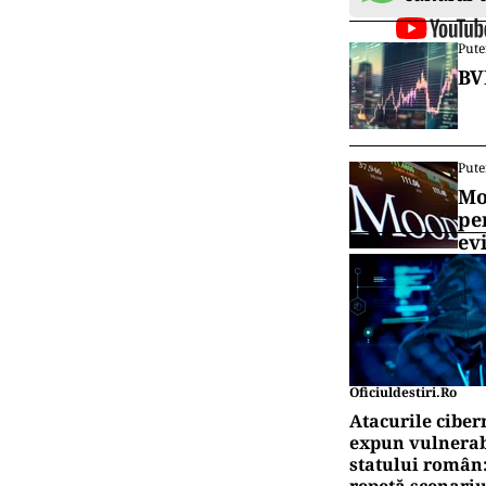
Pute
BV
Pute
Mo
pe
ev
Oficiuldestiri.ro
Atacurile ciber
expun vulnerabi
statului român
repetă scenariu