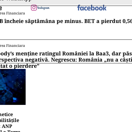
rea Financiara
B încheie săptămâna pe minus. BET a pierdut 0,5
rea Financiara
ody’s menține ratingul României la Baa3, dar pă
rspectiva negativă. Negrescu: România „nu a câști
itat o pierdere”
netice
litățile
: ANP
l e‑Terra.