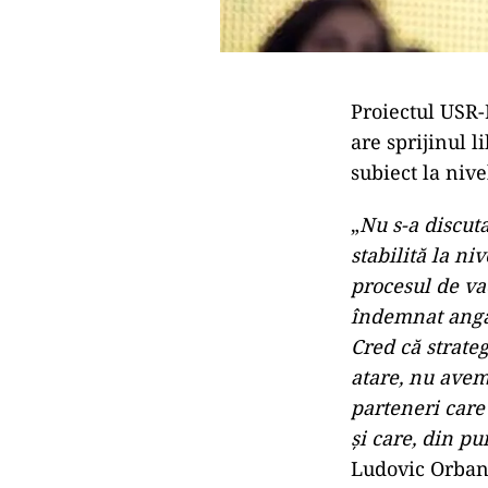
Proiectul USR-
are sprijinul l
subiect la nive
„
Nu s-a discuta
stabilită la n
procesul de va
îndemnat angaj
Cred că strate
atare, nu avem 
parteneri care
și care, din p
Ludovic Orban