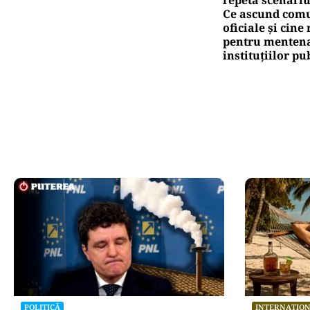
Ce ascund comu
oficiale și cin
pentru mentena
instituțiilor pu
POLITICĂ
INTERNAȚIO