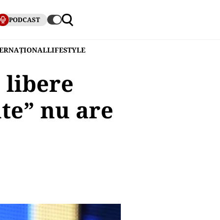
PODCAST
TERNAȚIONAL
LIFESTYLE
 libere
te” nu are