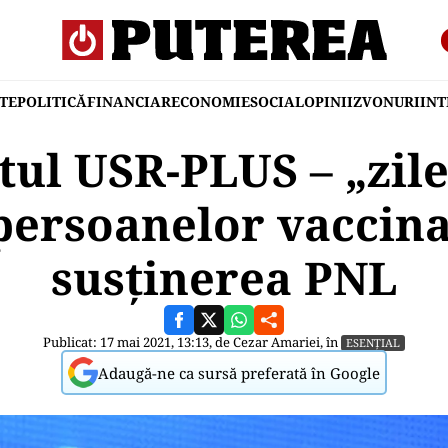
TE
POLITICĂ
FINANCIAR
ECONOMIE
SOCIAL
OPINII
ZVONURI
IN
tul USR-PLUS – „zile
persoanelor vaccina
susținerea PNL
Publicat: 17 mai 2021, 13:13, de
Cezar Amariei
, în
ESENȚIAL
Adaugă-ne ca sursă preferată în Google