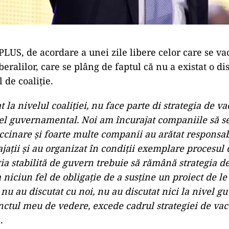
PLUS, de acordare a unei zile libere celor care se v
iberalilor, care se plâng de faptul că nu a existat o di
l de coaliție.
t la nivelul coaliției, nu face parte di strategia de va
ivel guvernamental. Noi am încurajat companiile să s
ccinare și foarte multe companii au arătat responsabi
ații și au organizat în condiții exemplare procesul 
gia stabilită de guvern trebuie să rămână strategia d
niciun fel de obligație de a susține un proiect de le
 nu au discutat cu noi, nu au discutat nici la nivel 
unctul meu de vedere, excede cadrul strategiei de va
.