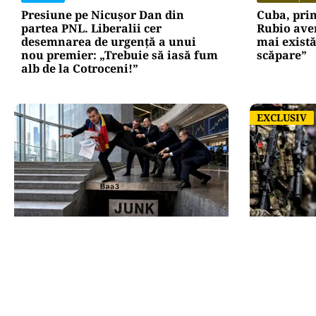
Presiune pe Nicușor Dan din
Cuba, pri
partea PNL. Liberalii cer
Rubio ave
desemnarea de urgență a unui
mai există
nou premier: „Trebuie să iasă fum
scăpare”
alb de la Cotroceni!”
EXCLUSIV
EXCLUSIV
ECONOMIE
ACTUALITATE
Moody’s ne-a lăsat deasupra
România, î
„junk”-ului. România a trecut
posibil ata
examenul cu nota minimă
dar Țările
prima lini