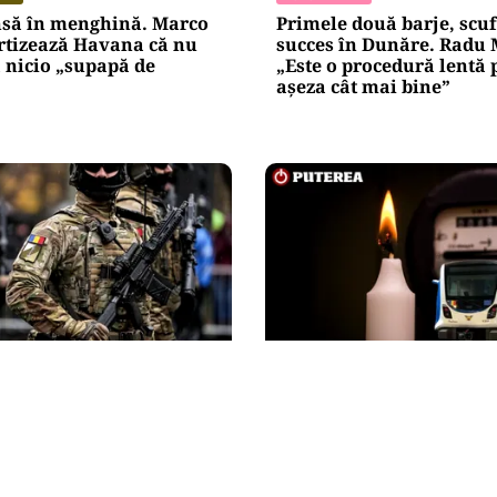
nsă în menghină. Marco
Primele două barje, scu
rtizează Havana că nu
succes în Dunăre. Radu 
 nicio „supapă de
„Este o procedură lentă 
așeza cât mai bine”
ENERGIE
n fața scenariului unui
Dunărea seacă, Cernavo
c rusesc! Orice e posibil,
apropie de oprirea total
 Baltice și Polonia par în
Guvernul a trimis o aler
e!
Comisiei Europene