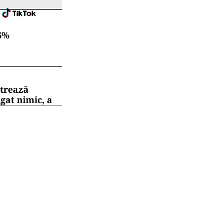
6%
strează
gat nimic, a