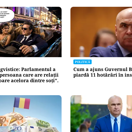
POLITICĂ
gvistice: Parlamentul a
Cum a ajuns Guvernul B
„persoana care are relații
piardă 11 hotărâri în in
re acelora dintre soți”.