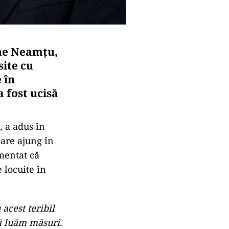
he Neamțu,
site cu
 în
a fost ucisă
 a adus în
are ajung în
umentat că
 locuite în
 acest teribil
să luăm măsuri.