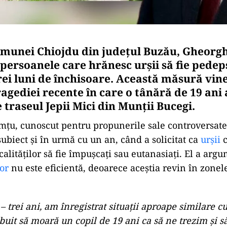
munei Chiojdu din județul Buzău, Gheorg
persoanele care hrănesc urșii să fie pedep
i luni de închisoare. Această măsură vine
agediei recente în care o tânără de 19 ani 
 traseul Jepii Mici din Munții Bucegi.
u, cunoscut pentru propunerile sale controversate,
subiect și în urmă cu un an, când a solicitat ca
urșii
c
calităților să fie împușcați sau eutanasiați. El a arg
lor
nu este eficientă, deoarece aceștia revin în zonele
 – trei ani, am înregistrat situații aproape similare cu
ebuit să moară un copil de 19 ani ca să ne trezim și 