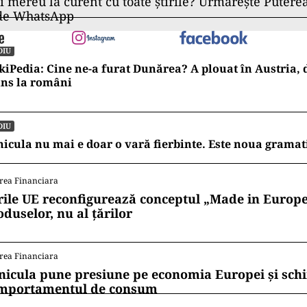
ii mereu la curent cu toate știrile? Urmărește Puterea
 de WhatsApp
DIU
kiPedia: Cine ne-a furat Dunărea? A plouat în Austria, 
uns la români
DIU
icula nu mai e doar o vară fierbinte. Este noua gramat
rea Financiara
rile UE reconfigurează conceptul „Made in Europe
oduselor, nu al țărilor
rea Financiara
nicula pune presiune pe economia Europei și sc
mportamentul de consum