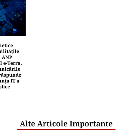
netice
litățile
: ANP
l e‑Terra.
nicările
e răspunde
nța IT a
blice
Alte Articole Importante