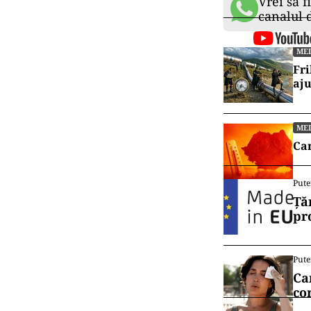
Vrei să f
canalul
ME
Fri
aj
ME
Can
Pute
Ță
pr
Pute
Ca
co