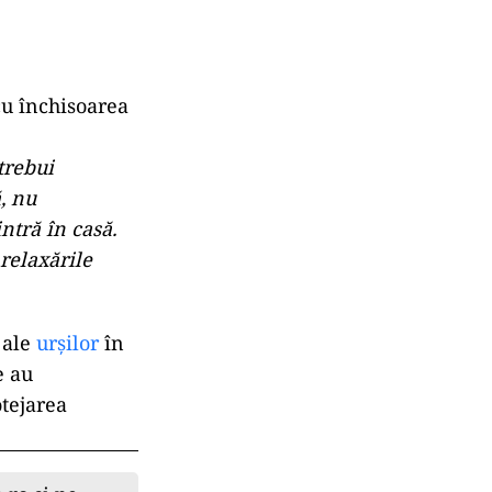
cu închisoarea
trebui
, nu
ntră în casă.
relaxările
 ale
urșilor
în
e au
otejarea