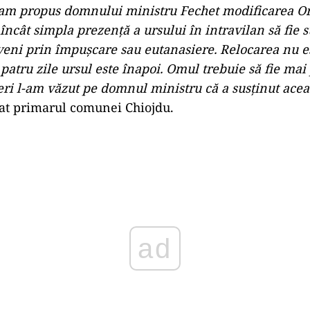
 am propus domnului ministru Fechet modificarea O
 încât simpla prezență a ursului în intravilan să fie s
veni prin împușcare sau eutanasiere. Relocarea nu es
 patru zile ursul este înapoi. Omul trebuie să fie mai
eri l-am văzut pe domnul ministru că a susținut acea
rat primarul comunei Chiojdu.
Play