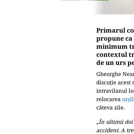
Primarul co
propune ca 
minimum tre
contextul tr
de un urs pe
Gheorghe Neamț
discuție acest 
intravilanul lo
relocarea
urși
câteva zile.
„În ultimii doi
accident. A tr