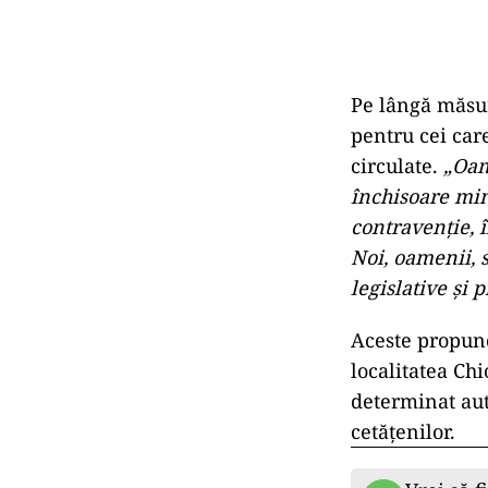
Pe lângă măsur
pentru cei ca
circulate.
„Oam
închisoare min
contravenție, î
Noi, oamenii, 
legislative și 
Aceste propune
localitatea Ch
determinat auto
cetățenilor.