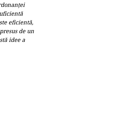
rdonanței
uficientă
te eficientă,
 presus de un
stă idee a