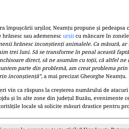
a împușcării urșilor, Neamțu propune și pedeapsa 
re hrănesc sau ademenesc
urșii
cu mâncare în zonele
enii hrănesc inconștienți animalele. Ca măsură, ar 
im trei luni. Să se transforme în penal această faptă
nchisoare direct, să ne asumăm cu toții, că altfel ne i
suntem parte din problemă, am creat problema prin 
prin inconștiență”,
a mai precizat Gheorghe Neamțu.
ri vin ca răspuns la creșterea numărului de atacuri
iojdu și în alte zone din județul Buzău, evenimente c
ritățile locale să solicite măsuri drastice pentru pr