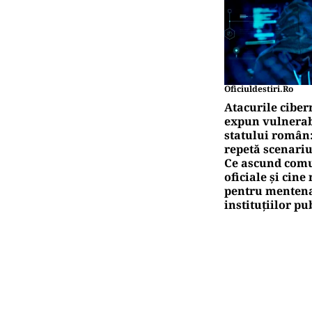
Oficiuldestiri.ro
Atacurile ciber
expun vulnerabi
statului român
repetă scenariu
Ce ascund comu
oficiale și cin
pentru mentena
instituțiilor pu