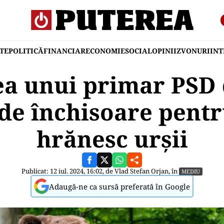
TE
POLITICĂ
FINANCIAR
ECONOMIE
SOCIAL
OPINII
ZVONURI
IN
a unui primar PSD 
 de închisoare pentr
hrănesc urșii
Publicat: 12 iul. 2024, 16:02, de
Vlad Stefan Orjan
, în
MEDIU
Adaugă-ne ca sursă preferată în Google