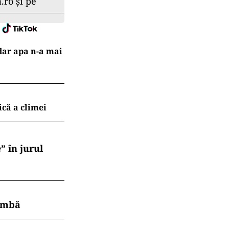
.ro și pe
dar apa n-a mai
ică a climei
” în jurul
himbă