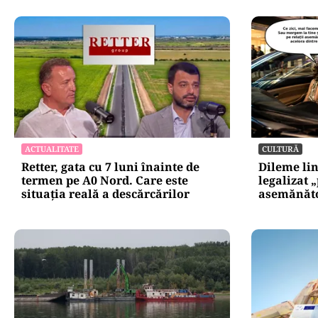
ACTUALITATE
CULTURĂ
Retter, gata cu 7 luni înainte de
Dileme lin
termen pe A0 Nord. Care este
legalizat 
situația reală a descărcărilor
asemănătoa