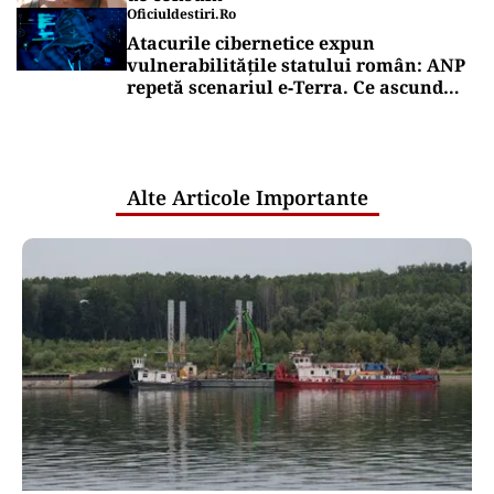
Oficiuldestiri.ro
Atacurile cibernetice expun
vulnerabilitățile statului român: ANP
repetă scenariul e‑Terra. Ce ascund
comunicările oficiale și cine răspunde
pentru mentenanța IT a instituțiilor
publice
Alte Articole Importante