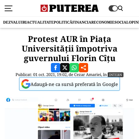
DEZVALUIRI
ACTUALITATE
POLITICĂ
FINANCIAR
ECONOMIE
SOCIAL
OPIN
Protest AUR în Piața
Universității împotriva
guvernului Florin Cîțu
Publicat: 01 oct. 2021, 19:02, de
Cezar Amariei
, în
INTERN
Adaugă-ne ca sursă preferată în Google