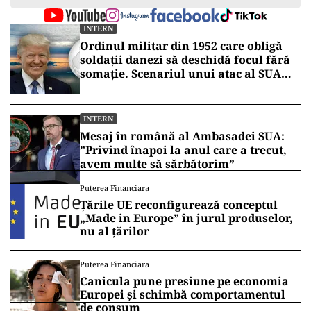
INTERN
Ordinul militar din 1952 care obligă
soldații danezi să deschidă focul fără
somație. Scenariul unui atac al SUA
asupra Groenlandei
INTERN
Mesaj în română al Ambasadei SUA:
”Privind înapoi la anul care a trecut,
avem multe să sărbătorim”
Puterea Financiara
Țările UE reconfigurează conceptul
„Made in Europe” în jurul produselor,
nu al țărilor
Puterea Financiara
Canicula pune presiune pe economia
Europei și schimbă comportamentul
de consum