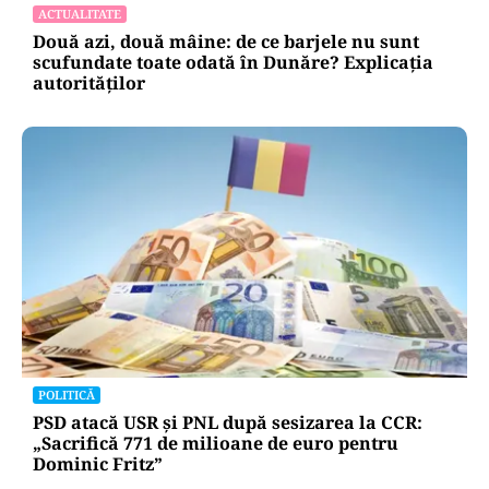
ACTUALITATE
Două azi, două mâine: de ce barjele nu sunt
scufundate toate odată în Dunăre? Explicația
autorităților
POLITICĂ
PSD atacă USR și PNL după sesizarea la CCR:
„Sacrifică 771 de milioane de euro pentru
Dominic Fritz”