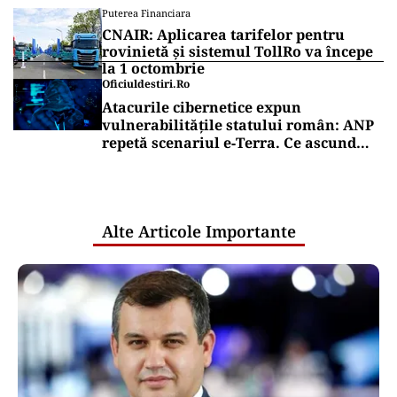
Puterea Financiara
CNAIR: Aplicarea tarifelor pentru
rovinietă și sistemul TollRo va începe
la 1 octombrie
Oficiuldestiri.ro
Atacurile cibernetice expun
vulnerabilitățile statului român: ANP
repetă scenariul e‑Terra. Ce ascund
comunicările oficiale și cine răspunde
pentru mentenanța IT a instituțiilor
publice
Alte Articole Importante