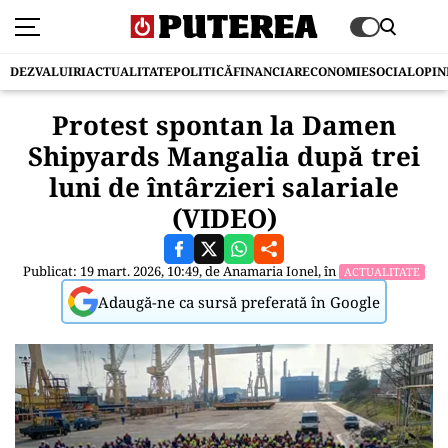
DEZVALUIRI
ACTUALITATE
POLITICĂ
FINANCIAR
ECONOMIE
SOCIAL
OPIN
Protest spontan la Damen
Shipyards Mangalia după trei
luni de întârzieri salariale
(VIDEO)
Publicat: 19 mart. 2026, 10:49, de
Anamaria Ionel
, în
ACTUALITATE
Adaugă-ne ca sursă preferată în Google