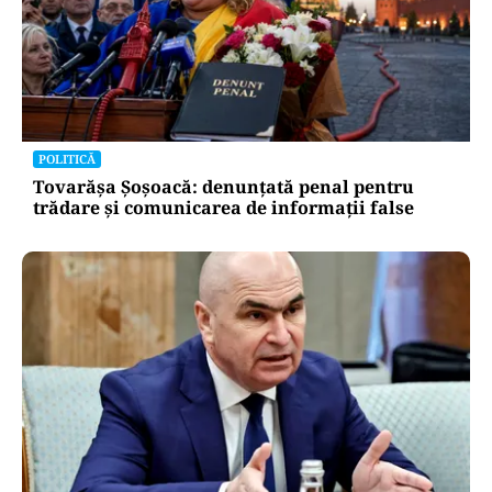
POLITICĂ
Tovarășa Șoșoacă: denunțată penal pentru
trădare și comunicarea de informații false