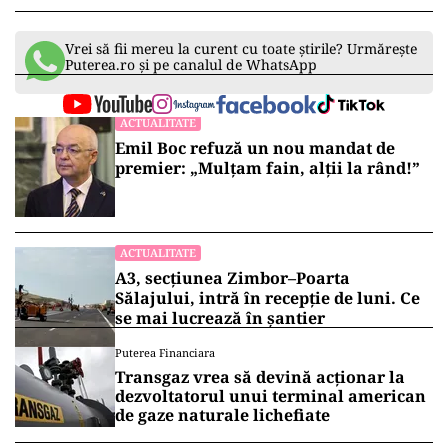
Vrei să fii mereu la curent cu toate știrile? Urmărește
Puterea.ro și pe canalul de WhatsApp
ACTUALITATE
Emil Boc refuză un nou mandat de
premier: „Mulțam fain, alții la rând!”
ACTUALITATE
A3, secțiunea Zimbor–Poarta
Sălajului, intră în recepție de luni. Ce
se mai lucrează în șantier
Puterea Financiara
Transgaz vrea să devină acționar la
dezvoltatorul unui terminal american
de gaze naturale lichefiate