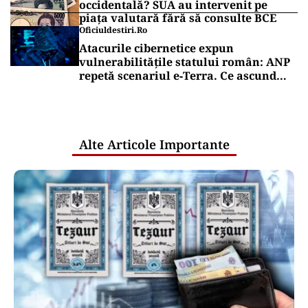
occidentală? SUA au intervenit pe
piața valutară fără să consulte BCE
Oficiuldestiri.ro
Atacurile cibernetice expun
vulnerabilitățile statului român: ANP
repetă scenariul e‑Terra. Ce ascund
comunicările oficiale și cine răspunde
pentru mentenanța IT a instituțiilor
publice
Alte Articole Importante