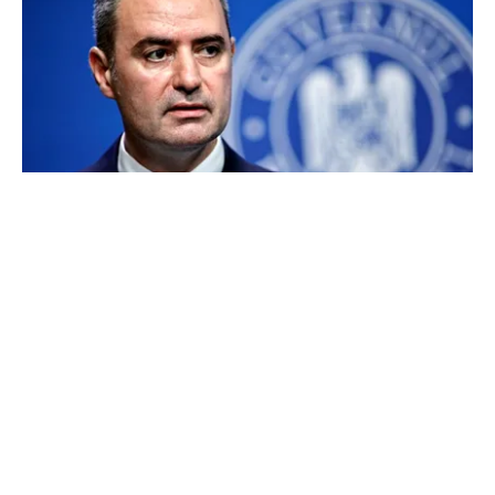
FINANȚE
Alexandru Nazare, optimist după ce România a
evitat la limită retrogradarea la „junk”.
Ministrul anunță creștere economică de peste
2% în 2027
TOS
Politica Cookies
Protecția Datelor Personale
Despre Noi
Publicitate
Echipa
© 2026, toate drepturile rezervate puterea.ro