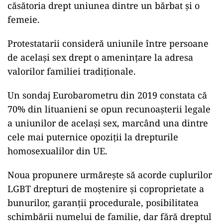
căsătoria drept uniunea dintre un bărbat şi o
femeie.
Protestatarii consideră uniunile între persoane
de acelaşi sex drept o ameninţare la adresa
valorilor familiei tradiţionale.
Un sondaj Eurobarometru din 2019 constata că
70% din lituanieni se opun recunoaşterii legale
a uniunilor de acelaşi sex, marcând una dintre
cele mai puternice opoziţii la drepturile
homosexualilor din UE.
Noua propunere urmăreşte să acorde cuplurilor
LGBT drepturi de moştenire şi coproprietate a
bunurilor, garanţii procedurale, posibilitatea
schimbării numelui de familie, dar fără dreptul