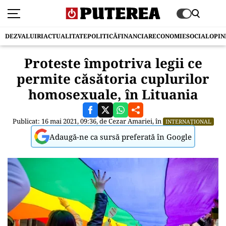
DEZVALUIRI
ACTUALITATE
POLITICĂ
FINANCIAR
ECONOMIE
SOCIAL
OPIN
Proteste împotriva legii ce
permite căsătoria cuplurilor
homosexuale, în Lituania
Publicat: 16 mai 2021, 09:36, de
Cezar Amariei
, în
INTERNAȚIONAL
Adaugă-ne ca sursă preferată în Google