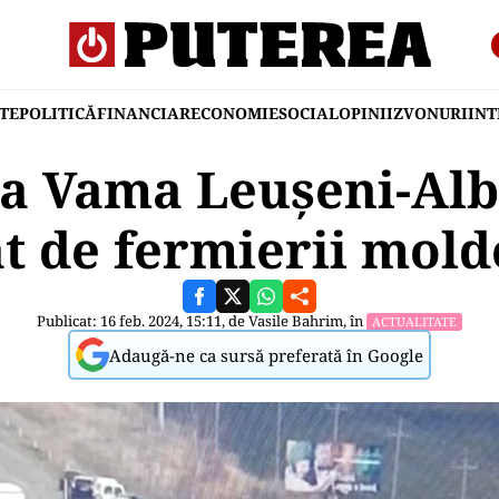
TE
POLITICĂ
FINANCIAR
ECONOMIE
SOCIAL
OPINII
ZVONURI
IN
la Vama Leuşeni-Al
t de fermierii mol
Publicat: 16 feb. 2024, 15:11, de
Vasile Bahrim
, în
ACTUALITATE
Adaugă-ne ca sursă preferată în Google