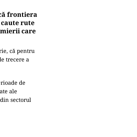
că frontiera
 caute rute
rmierii care
rie, că pentru
de trecere a
perioade de
ate ale
 din sectorul