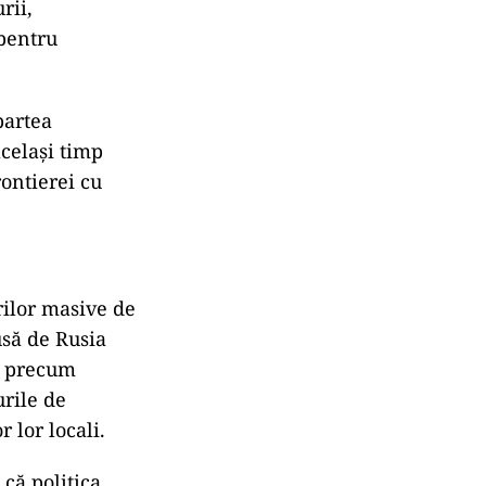
rii,
 pentru
partea
același timp
rontierei cu
ilor masive de
usă de Rusia
i precum
urile de
r locali​​​​.
că politica