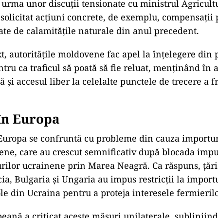
n urma unor discuții tensionate cu ministrul Agricultu
u solicitat acțiuni concrete, de exemplu, compensații
te de calamitățile naturale din anul precedent.
xt, autoritățile moldovene fac apel la înțelegere din 
tru ca traficul să poată să fie reluat, menținând în 
 și accesul liber la celelalte punctele de trecere a f
în Europa
Europa se confruntă cu probleme din cauza importur
ene, care au crescut semnificativ după blocada imp
rilor ucrainene prin Marea Neagră. Ca răspuns, țăr
ia, Bulgaria și Ungaria au impus restricții la import
e din Ucraina pentru a proteja interesele fermierilor lo
ană a criticat aceste măsuri unilaterale, subliniind 