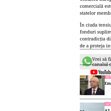
comercială est
statelor membre
În ciuda tensi
fonduri suplimen
contradicția d
de a proteja in
Vrei să f
canalul
ACT
Emi
ACT
A3,