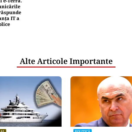
l e‑Terra.
nicările
e răspunde
nța IT a
blice
Alte Articole Importante
NAL
POLITICĂ