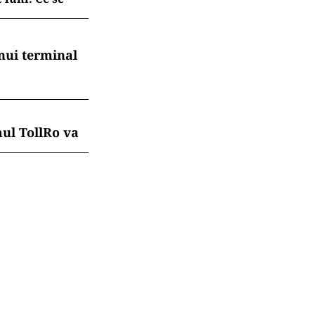
nui terminal
mul TollRo va