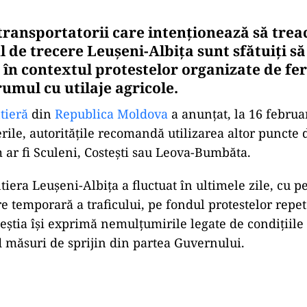
 transportatorii care intenționează să trea
 de trecere Leușeni-Albița sunt sfătuiți să
 în contextul protestelor organizate de fe
umul cu utilaje agricole.
tieră
din
Republica Moldova
a anunţat, la 16 februa
erile, autoritățile recomandă utilizarea altor puncte 
m ar fi Sculeni, Costești sau Leova-Bumbăta.
ntiera Leușeni-Albița a fluctuat în ultimele zile, cu 
re temporară a traficului, pe fondul protestelor repet
ceștia își exprimă nemulțumirile legate de condițiile
d măsuri de sprijin din partea Guvernului.
Play