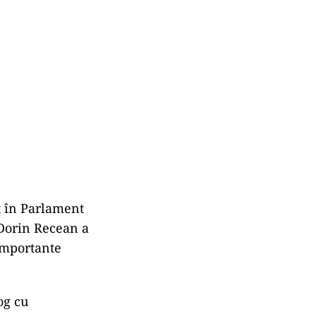
t în Parlament
 Dorin Recean a
 importante
og cu