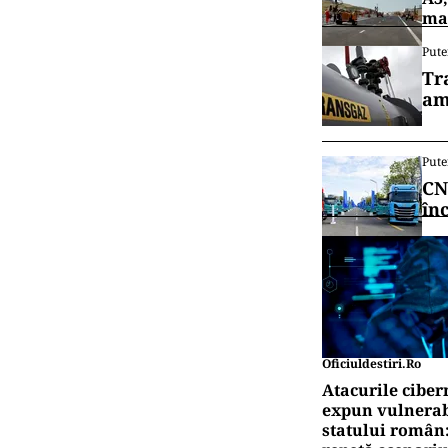
mai
Pute
Tr
am
Pute
CN
în
Oficiuldestiri.ro
Atacurile ciber
expun vulnerabi
statului român