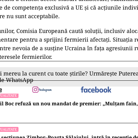
e de competența exclusivă a UE și că acțiunile indiv
 nu sunt acceptabile​​​​.
unilor, Comisia Europeană caută soluții, inclusiv alo
tare pentru a sprijini fermierii afectați​​​​. Situația r
intre nevoia de a susține Ucraina în fața agresiunii r
teresele fermierilor.
ii mereu la curent cu toate știrile? Urmărește Puterea
 de WhatsApp
UALITATE
l Boc refuză un nou mandat de premier: „Mulțam fain, a
UALITATE
 secțiunea Zimbor–Poarta Sălajului, intră în recepție de