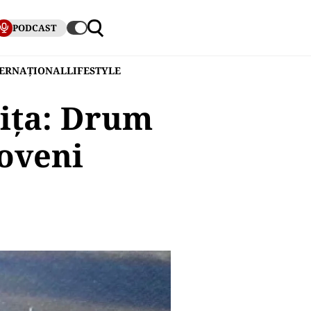
PODCAST
TERNAȚIONAL
LIFESTYLE
biţa: Drum
doveni