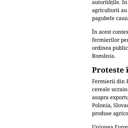
autoritățile. Î
agricultorii a
pagubele cauza
În acest conte
fermierilor pen
ordinea publică
România.
Proteste 
Fermierii din 
cereale ucrain
asupra exportu
Polonia, Slovac
produse agricol
Uniunea Europe