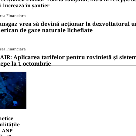
 lucrează în șantier
rea Financiara
ansgaz vrea să devină acționar la dezvoltatorul u
erican de gaze naturale lichefiate
rea Financiara
AIR: Aplicarea tarifelor pentru rovinietă și siste
cepe la 1 octombrie
netice
litățile
: ANP