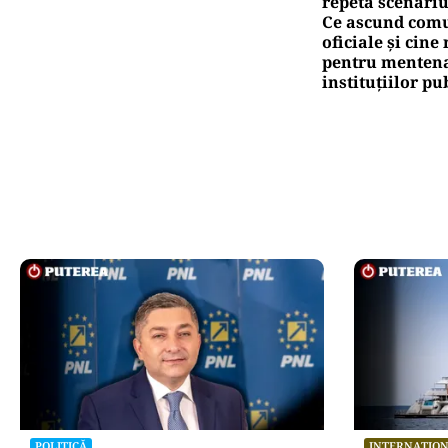
repetă scenariu
Ce ascund comu
oficiale și cin
pentru mentena
instituțiilor pu
POLITICĂ
INTERNAȚIO