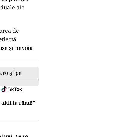
iduale ale
carea de
eflectă
use și nevoia
.ro și pe
lții la rând!”
 luni. Ce se