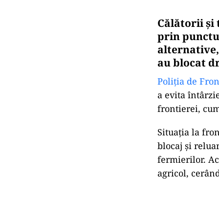
Călătorii și
prin punctul
alternative,
au blocat dr
Poliţia de Fron
a evita întârzi
frontierei, cu
Situația la fro
blocaj și relua
fermierilor. A
agricol, cerân