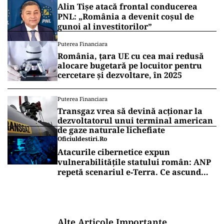
intervenție la postul B1 TV.
Vrei să fii mereu la curent cu toate știrile? Urmărește
Puterea.ro și pe canalul de WhatsApp
POLITICĂ
Eugen Tomac cere comasarea a peste
1.500 de primării și reorganizarea
județelor: „Nu mai putem funcționa”
POLITICĂ
Alin Tișe atacă frontal conducerea
PNL: „România a devenit coșul de
gunoi al investitorilor”
Puterea Financiara
România, țara UE cu cea mai redusă
alocare bugetară pe locuitor pentru
cercetare și dezvoltare, în 2025