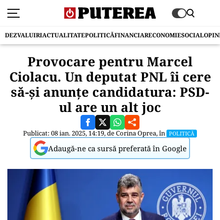
DEZVALUIRI
ACTUALITATE
POLITICĂ
FINANCIAR
ECONOMIE
SOCIAL
OPIN
Provocare pentru Marcel
Ciolacu. Un deputat PNL îi cere
să-și anunțe candidatura: PSD-
ul are un alt joc
Publicat: 08 ian. 2025, 14:19, de
Corina Oprea
, în
POLITICĂ
Adaugă-ne ca sursă preferată în Google